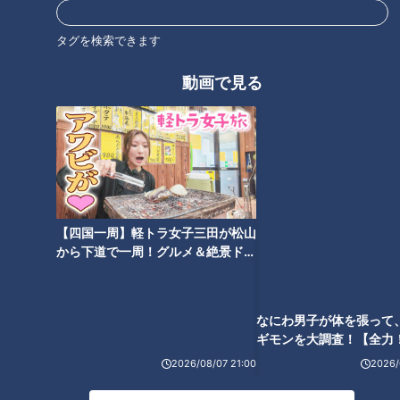
レビメイクの裏側
「心までメイクする」テレビ局ヘアメイクが語る人生を変
タグを検索できます
えた言葉
真夏の山登りに海外ロケ…過酷な現場エピソード
動画で見る
【座談会まとめ】技術だけじゃない！人間性で輝くテレビ
局ヘアメイクの仕事
オススメ関連コンテンツ
トレンドよりも“似合う”を。現役ヘアメイク3人
【四国一周】軽トラ女子三田が松山
なにわ男子が体を張って
が明かすテレビメイクの裏側
から下道で一周！グルメ＆絶景ドラ
ギモンを大調査！【全力
イブ⑳
験部～ナゴヤのギモン、
～】
2026/08/07 21:00
2026/