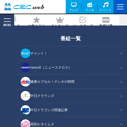
テレビ
ラジオ
イベント
MENU
ニュース
お気に入り
ランキング
ピックアップ
新着記事
CBC MAGAZINE
番組一覧
【特別座談会】テレビ局ヘアメイクが明
かす舞台裏と仕事のリアル
チャント！
2025/09/05 15:55
newsX（ニュースクロス）
健康カプセル！ゲンキの時間
中日クラウンズ
中日ドラゴンズ関連記事
花咲かタイムズ