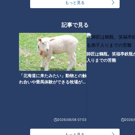
もっと見る
記事で見る
CBCテレビ me:tone編集部
テレビ番組で活躍するヘアメイクさんは、日々どんなことを考
師匠は鶴瓶。笑福亭鉄瓶
えながらメイクをしているのでしょうか。
入りまでの苦難
今回は、トレンドに流されず「その人らしさ」を最大限に引き
「北海道に来たみたい」動物との触
出すメイクや、番組制作の裏側で培われたプロの技について伺
れ合いや乗馬体験ができる牧場がオ
ススメ！不動産屋さんが住みたい街
いました。
とは
me:tone編集部
： Do8さんは、トレンドメイクや韓国メイク
も得意とお聞きしますが、「ゴゴスマ」とか「花咲かタイム
2026/08/08 07:03
2026/
ズ」などの番組では、やはりトレンドを意識されているのでし
ょうか？
もっと見る