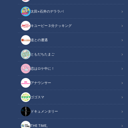
太田×石井のデララバ
CBCテレビ me:tone編集部
キユーピー３分クッキング
me:tone
美容・メイク
道との遭遇
テレビの世界で活躍するヘアメイクという仕事。
ともだちたまご
恋はロケ中に！
テレビ局ヘアメイクに求められる力とは？現役
関連リンク
のプロが語る“採用ルート”と“必要なスキル”
アナウンサー
タレントさんやアナウンサーさんをより一層輝かせるために、
ゴゴスマ
緻密な計算と細やかな気配りで「テレビの顔」を作り上げる存
在が、ヘアメイクさんです。
ドキュメンタリー
今回は、CBCテレビで活躍する現役ヘアメイク3名による特別
THE TIME,