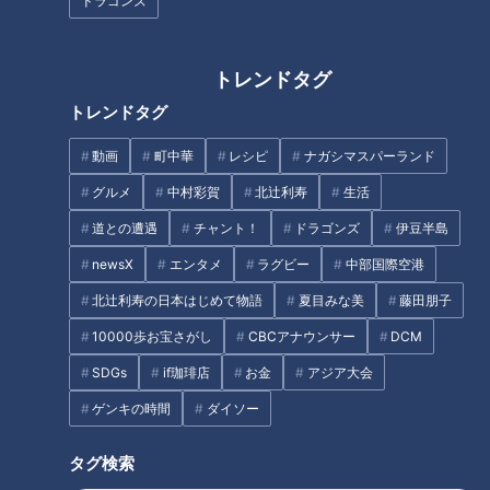
ドラゴンズ
ビ業界のヘアメイクに。
現在はバラエティや情報番組のほか、地元アイドルのヘアメイ
クも担当。
トレンドタグ
トレンドタグ
《M子》CBC歴：約11年
動画
町中華
レシピ
ナガシマスパーランド
美術科高校卒業後、進路を転換してヘアメイクの専門学校へ。
色々なテレビ番組のヘアメイクを経てタレントさんからの信頼
グルメ
中村彩賀
北辻利寿
生活
も厚くご指名を頂くことも。
道との遭遇
チャント！
ドラゴンズ
伊豆半島
newsX
エンタメ
ラグビー
中部国際空港
《N子》CBC歴：約11年
北辻利寿の日本はじめて物語
夏目みな美
藤田朋子
美容師として顧客を抱えながらテレビ業界でも活躍。
大物アーティストの地方コンサートで、ヘアメイクの指名を受
10000歩お宝さがし
CBCアナウンサー
DCM
けることもある実力派。
SDGs
if珈琲店
お金
アジア大会
ゲンキの時間
ダイソー
INDEX
タグ検索
トレンドよりも“似合う”を。現役ヘアメイク3人が明かすテ