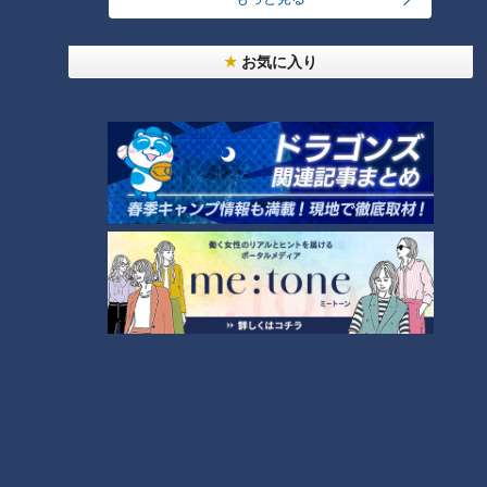
『E子』
お気に入り
実は、これらの番組ではトレンドメイクはあまり意識していま
せん。衣装や顔立ち、その人の雰囲気に合わせることはもちろ
んですが、その番組に合うメイクを心がけています。
『N子』
明るいニュースから事件事故まで扱うので、派手なメイクはふ
さわしくない場面もあるんですよね。
me:tone編集部
：確かに、ニュースの内容によってはメイクが
浮いてしまうこともありますね。
『E子』
そうなんです。流行りの白湯メイクや、極端なトレンドを取り
入れてしまうと、出演者のイメージからかけ離れてしまうこと
もあります.。年齢や立場に合った、その人が一番良く見える