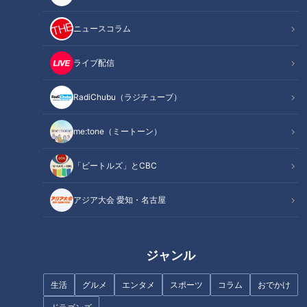
座談会を開催！
普段はなかなか知ることのできないメイク室の舞台裏には、一
ニュースコラム
体どんなエピソードやこだわりが隠されているのでしょうか？
ライブ配信
華やかなテレビ業界の裏側に迫る、リアルで等身大のトークを
RadiChubu（ラジチューブ）
お届けします。
me:tone（ミートーン）
【今回インタビューしたメンバーを紹介】
CBCテレビ「ゴゴスマ」「花咲かタイムズ」など、数々の番
「ビートルズ」とCBC
組やイベントのヘアメイクを手がけているヘアメイク会社
「Do8」。今回インタビューしたメンバーは、韓国コスメやプ
アジア大会 愛知・名古屋
チプラアイテムも使いこなす、感度の高いプロフェッショナル
の3名です。
ジャンル
【メンバー紹介】
《E子》CBC歴：約18年
生活
グルメ
エンタメ
スポーツ
コラム
おでかけ
「化粧品屋さんになりたい」という幼少期の夢から憧れのテレ