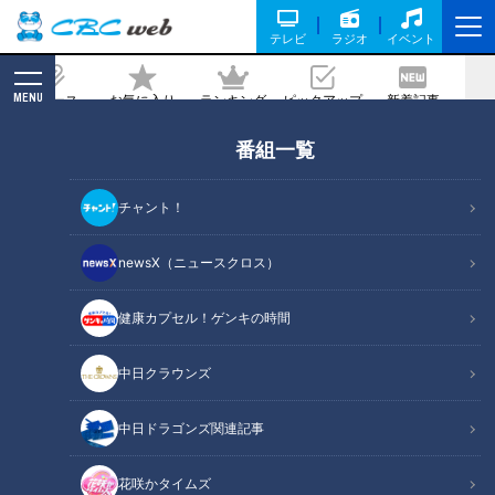
テレビ
ラジオ
イベント
MENU
ニュース
お気に入り
ランキング
ピックアップ
新着記事
CBC MAGAZINE
番組一覧
テレビ局ヘアメイク直伝！小顔が叶うベ
ースメイク＆肌悩みカバー術
チャント！
記事に戻る
newsX（ニュースクロス）
健康カプセル！ゲンキの時間
中日クラウンズ
中日ドラゴンズ関連記事
花咲かタイムズ