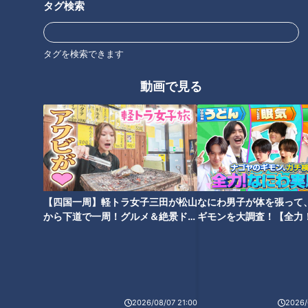
タグ検索
タグを検索できます
テレビ局ヘアメイクに求められ
【特別座談会】テレビ局ヘアメ
る力とは？現役のプロが語る“採
イクが明かす舞台裏と仕事のリ
動画で見る
用ルート”と“必要なスキル”
アル
【四国一周】軽トラ女子三田が松山
なにわ男子が体を張って
から下道で一周！グルメ＆絶景ドラ
ギモンを大調査！【全力
イブ⑳
験部～ナゴヤのギモン、
～】
ランキング
2026/08/07 21:00
2026/