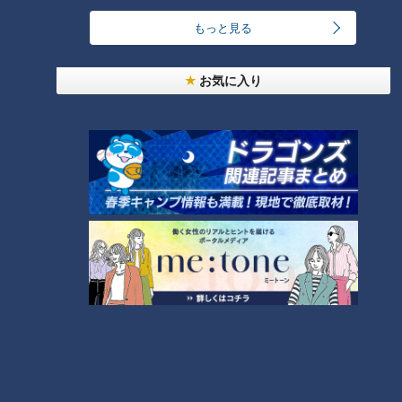
【全力！なにわ実験部～ナゴヤのギモン、ガチ検証
もっと見る
～】にんじんプリン
5
お気に入り
ＣＢＣ小川実桜アナ、呪術廻戦展で痛感した「自分
に一番遠い職業」
4
美味しさと栄養、ダブルでアップ！とうもろこしの
バター醤油炊き込みご飯
なにわ男子が体を張って、ナゴヤのギモンを大調
査！【全力！なにわ実験部～ナゴヤのギモン、ガチ
6
8
検証～】
【全力！なにわ実験部～ナゴヤのギモン、ガチ検証
～】キャロットフレンチロースト
9
7