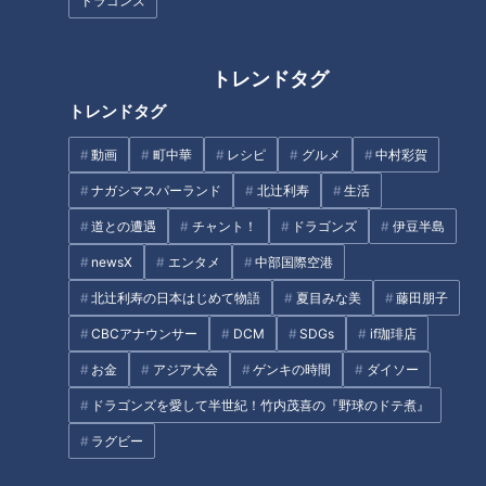
ドラゴンズ
アナ #小川アナ
トレンドタグ
トレンドタグ
グラドル・三田悠貴がレンコン
動画
町中華
レシピ
グルメ
中村彩賀
好感度アップ間違いなし！テレ
尽くし料理に舌鼓！軽トラで愛
ビ局ヘアメイク直伝のアイシャ
ナガシマスパーランド
北辻利寿
生活
知一周を目指す自炊旅
ドウの選び方
道との遭遇
チャント！
ドラゴンズ
伊豆半島
タグ
newsX
エンタメ
中部国際空港
北辻利寿の日本はじめて物語
夏目みな美
藤田朋子
生活
me:tone
メイク
CBCアナウンサー
DCM
SDGs
if珈琲店
お金
アジア大会
ゲンキの時間
ダイソー
オススメ関連コンテンツ
ドラゴンズを愛して半世紀！竹内茂喜の『野球のドテ煮』
ラグビー