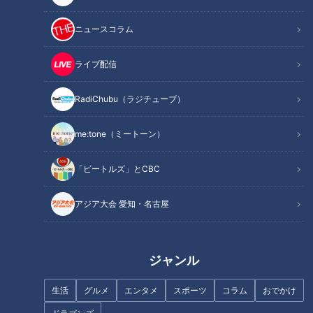
ニュースコラム
この記事を見たあなたへのおすすめ
ライブ配信
RadiChubu（ラジチューブ）
me:tone（ミートーン）
長時間でも崩れない！テレビ局
【庄子家】四男・翔君に密着！
ヘアメイクが実践するチーク＆
元気いっぱい すくすく成長して
「ビートルズ」とCBC
リップ術
います！
アジア大会 愛知・名古屋
ジャンル
三国峠を爽快にドライブ！グラ
【切り抜きみてちょ】潜入！
生活
グルメ
エンタメ
スポーツ
コラム
おでかけ
ドル・三田悠貴の北海道周遊の
CBCアナウンサーのメイク室！
旅
#みてちょてれび #メイク #若狭