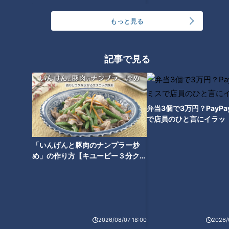
RANKING
もっと見る
24時間
週間
月間
記事で見る
友廣アナの自転車旅｜愛知・蒲郡市へ！三河湾ぐる
っと125kmの自転車旅！【チャント！特集】
1
【全力！なにわ実験部～ナゴヤのギモン、ガチ検証
弁当3個で3万円？PayP
～】しらたきで作った豚バラミンチの油そば
で店員のひと言にイラッ
2
「いんげんと豚肉のナンプラー炒
今年も開催！「あったらいいな」をみんなで考える
め」の作り方【キユーピー３分クッ
小学生向けワークショップを大府市で開催
キング】
3
コスプレサミット、ワクワクさん、アジア大会楽
曲…愛知県の話題あれこれ
2026/08/07 18:00
2026/