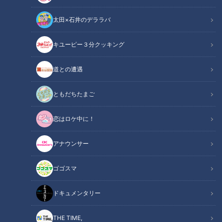
太田×石井のデララバ
キユーピー３分クッキング
CBCテレビ me:tone編集部
道との遭遇
この記事の画像
（全7枚）
ともだちたまご
恋はロケ中に！
アナウンサー
ゴゴスマ
ドキュメンタリー
記事に戻る
THE TIME,