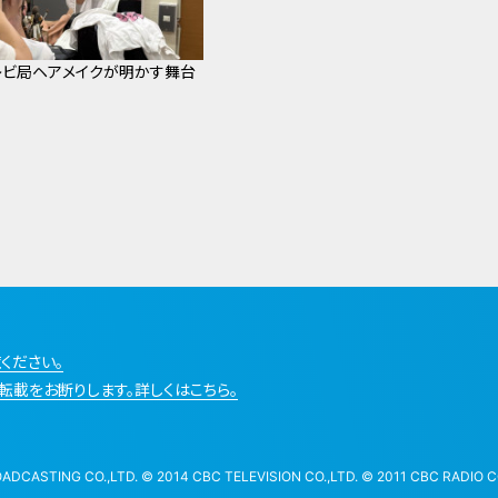
レビ局ヘアメイクが明かす舞台
ください。
転載をお断りします。詳しくはこちら。
STING CO.,LTD. © 2014 CBC TELEVISION CO.,LTD. © 2011 CBC RADIO CO