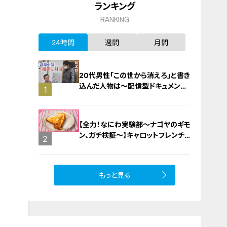
ランキング
RANKING
24時間
週間
月間
20代男性「この世から消えろ」と書き
込んだ人物は～配信型ドキュメンタ
1
リー「ピエロと呼ばれた息子」第１４
０話
【全力！なにわ実験部～ナゴヤのギモ
ン、ガチ検証～】キャロットフレンチ
2
ロースト
もっと見る