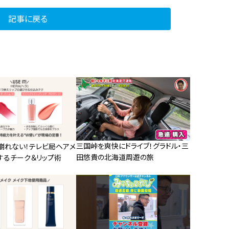
記事に戻る
三国峠を爽快にドライブ！グラドル・三
崩れない！テレビ局ヘアメ
田悠貴の北海道周遊の旅
するチーク＆リップ術