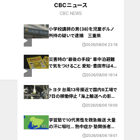
CBCニュース
CBC NEWS
小学校講師の男(38)を児童ポルノ
所持の疑いで逮捕 三重県
2026/08/06 23:18
災害時の“最後の手段” 車中泊避難
で気をつけること 愛知･豊田市は4年
前からマニュアル作成 最悪の場合
2026/08/06 19:14
死に至る｢エコノミークラス症候群｣
にならないために
トヨタ 台風13号接近で国内9工場で
7日の稼働停止 ｢海上輸送への影響
を踏まえ判断｣ 夏季連休明けの17日
2026/08/06 19:06
から再開予定
学習塾で10代男性を救急搬送 大量
の汗に嘔吐… 熱中症か 塾関係者が
消防に通報 名古屋
2026/08/06 19:01