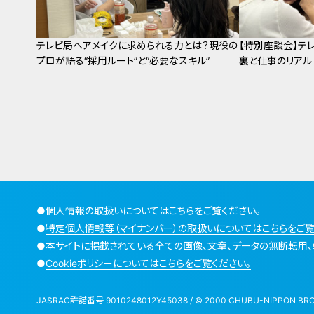
テレビ局ヘアメイクに求められる力とは？現役の
【特別座談会】テ
プロが語る“採用ルート”と“必要なスキル”
裏と仕事のリアル
●
個人情報の取扱いについてはこちらをご覧ください。
●
特定個人情報等（マイナンバー）の取扱いについてはこちらをご覧
●
本サイトに掲載されている全ての画像、文章、データの無断転用、
●
Cookieポリシーについてはこちらをご覧ください。
JASRAC許諾番号 9010248012Y45038 / © 2000 CHUBU-NIPPON BROADCA