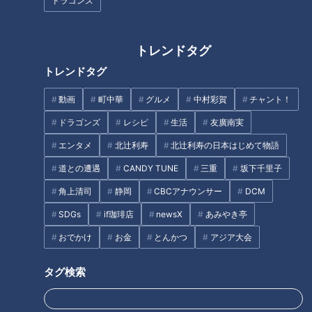
を作る生徒たちと出会う！ 名古
ぶ…進学校の強豪卓球部にいた
ドラゴンズ
屋『桜台高校』ファッション文
イケメン主将 歩くだけでザワつ
化科
く
トレンドタグ
トレンドタグ
動画
町中華
グルメ
中村彩賀
チャント！
山に断絶された村を救った廃
校内に保育園！？名古屋市『桜
ドラゴンズ
レシピ
生活
友廣南実
道 郵便局員が使った「雪中隧
花学園高校』でマヂラブが園児
エンタメ
北辻利寿
北辻利寿の日本はじめて物語
道」も！雪国に眠る富山県の廃
に？ 保育コースの生徒が先生
隧道の歴史に迫る
になる“一日保育園”
道との遭遇
CANDY TUNE
三重
坂下千里子
タグ
角上清司
静岡
CBCアナウンサー
DCM
SDGs
if珈琲店
newsX
あみやき亭
教育
チャント！
マヂカルラブリー
おでかけ
お金
とんかつ
アジア大会
タグ検索
オススメ関連コンテンツ