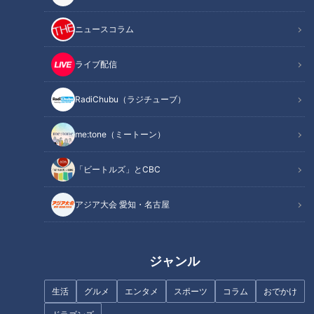
記事に戻る
ニュースコラム
この記事を見たあなたへのおすすめ
ライブ配信
RadiChubu（ラジチューブ）
me:tone（ミートーン）
高齢化社会の救世主か！？ マ
次世代の医療従事者を目指す女
「ビートルズ」とCBC
ヂラブ、介護業界を託せる高校
子高生たち 看護師・助産師を
生たちに出会う！愛知県江南市
目指す一人一人の個性
アジア大会 愛知・名古屋
『古知野高校』福祉科
ジャンル
生活
グルメ
エンタメ
スポーツ
コラム
おでかけ
マヂラブ、これからのトレンド
クラスの女子は『国宝』と呼