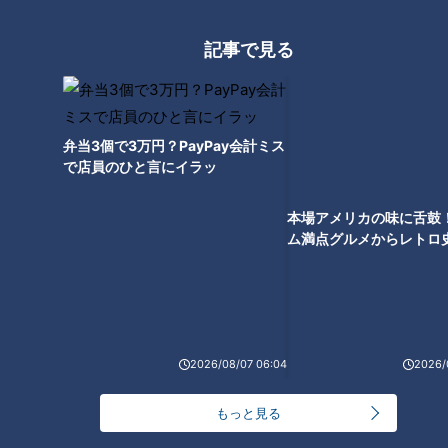
記事で見る
肌だけではダメ！？夏の外出
は“目の日焼け”に要注意！目の
紫外線対策もご紹介
弁当3個で3万円？PayPay会計ミス
で店員のひと言にイラッ
本場アメリカの味に舌鼓
ム満点グルメからレトロ
で！愛知・東海市の感動
選
2026/08/07 06:04
2026/
もっと見る