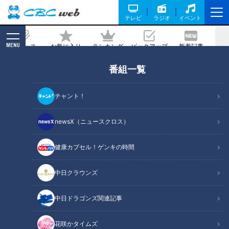
テレビ
ラジオ
イベント
MENU
ニュース
お気に入り
ランキング
ピックアップ
新着記事
CBC MAGAZINE
番組一覧
「早く働きたい！」コロナ禍を経て、看
護師への道を進む生徒たち 岐阜市『済美
チャント！
高校』衛生看護科をマヂラブがリポート
newsX（ニュースクロス）
記事に戻る
健康カプセル！ゲンキの時間
中日クラウンズ
中日ドラゴンズ関連記事
花咲かタイムズ