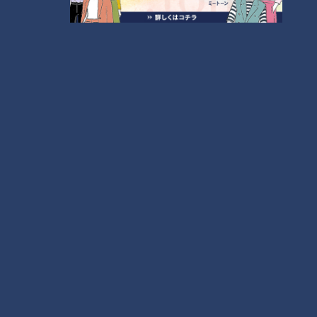
2
もっと見る
CBCニュース
CBC NEWS
小学校講師の男(38)を児童ポルノ所持の疑いで逮
捕 三重県
2026/08/06 23:18
災害時の“最後の手段” 車中泊避難で気をつけること
愛知･豊田市は4年前からマニュアル作成 最悪の場
合死に至る｢エコノミークラス症候群｣にならないた
2026/08/06 19:14
めに
トヨタ 台風13号接近で国内9工場で7日の稼働停止
｢海上輸送への影響を踏まえ判断｣ 夏季連休明けの
17日から再開予定
2026/08/06 19:06