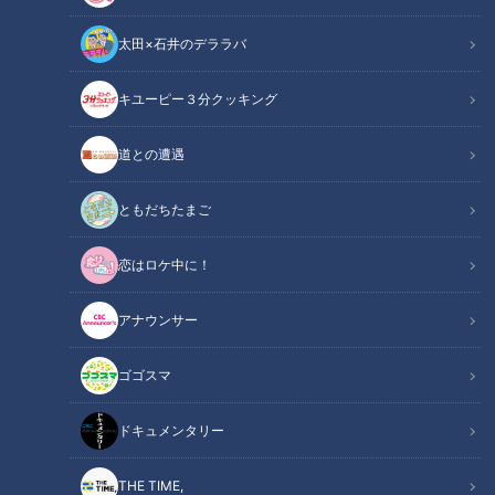
太田×石井のデララバ
キユーピー３分クッキング
CBCテレビ『チャント！』マヂ学校に向かいます
道との遭遇
この記事の画像
（全8枚）
ともだちたまご
恋はロケ中に！
アナウンサー
ゴゴスマ
ドキュメンタリー
THE TIME,