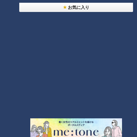
お気に入り
ランキング
RANKING
24時間
週間
月間
20代男性「この世から消えろ」と書き込んだ人物
は～配信型ドキュメンタリー「ピエロと呼ばれた息
1
子」第１４０話
【全力！なにわ実験部～ナゴヤのギモン、ガチ検証
～】キャロットフレンチロースト