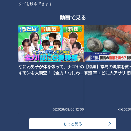
タグを検索できます
動画で見る
「蚊」に刺されないための対策
石丸幹二「すごい痩せました
を体を張って実験 ポイントは
ね！」…世界一楽なスクワッ
「足のにおい」？
ト！？ダイエットのスペシャリ
ストに学ぶ「無理なくやせる方
法」
なにわ男子が体を張って、ナゴヤの
【特集】篠島の漁業を救
ギモンを大調査！【全力！なにわ実
養殖 車エビに大アサリ 
験部～ナゴヤのギモン、ガチ検証
【newsX】
～】
「すすぎ」は最低2回！？“洗濯
ピーマンの肉詰め「パリパリ
王子”直伝！梅雨の部屋干しの嫌
感」を残す裏技があった！？ス
な臭い解消法とは
ーパーで見つけたベテラン主婦
2026/08/06 12:00
2026/
のアイデアを大公開
もっと見る