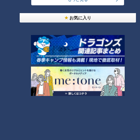
お気に入り
ランキング
RANKING
24時間
週間
月間
友廣アナの自転車旅｜愛知・蒲郡市へ！三河湾ぐる
っと125kmの自転車旅！【チャント！特集】
1
コスプレサミット、ワクワクさん、アジア大会楽
曲…愛知県の話題あれこれ
美味しさと栄養、ダブルでアップ！とうもろこしの
バター醤油炊き込みご飯