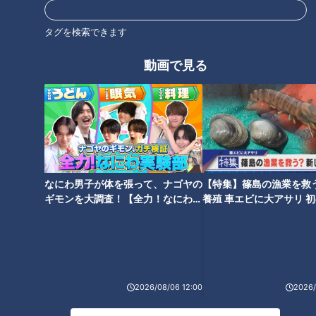
オススメ関連コンテンツ
タグを検索できます
動画で見る
40本のエビフライをタワー
石丸幹二「すごい痩せました
に！？ 1本あたり110円の激安や
ね！」…世界一楽なスクワッ
食べ放題も！ 愛知県で愛される
ト！？ダイエットのスペシャリ
驚きの「エビフライメニュー」
なにわ男子が体を張って、ナゴヤの
【特集】篠島の漁業を救
ストに学ぶ「無理なくやせる方
7選
ギモンを大調査！【全力！なにわ実
養殖 車エビに大アサリ 
法」
験部～ナゴヤのギモン、ガチ検証
【newsX】
～】
2026/08/06 12:00
2026/
高速道路直通の〝あの東海地方
「夏までに10kg痩せる」ダイエ
人気スポット″が進化して さら
ットの落とし穴…「内臓脂肪」