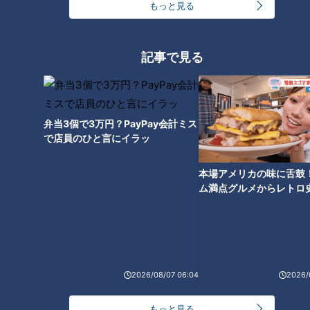
に1日中遊べるように！！
お腹へこませ大作戦
もっと見る
記事で見る
冷蔵庫に入れると“劇的に甘くな
弁当3個で3万円？PayPay会計ミス
る”果物がある！？「冷蔵庫に入
で店員のひと言にイラッ
れる」or「入れない」それぞれ
の果物のベストな保存方法は？
本場アメリカの味に舌鼓
ム満点グルメからレトロ
で！愛知・東海市の感動
選
2026/08/07 06:04
2026/
もっと見る