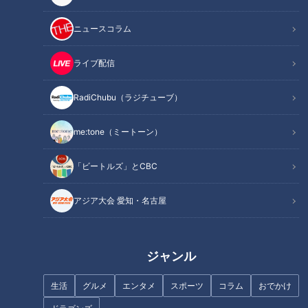
ニュースコラム
ライブ配信
記事に戻る
RadiChubu（ラジチューブ）
この記事を見たあなたへのおすすめ
me:tone（ミートーン）
「ビートルズ」とCBC
アジア大会 愛知・名古屋
大谷翔平選手の無茶ぶりから誕
生！侍ジャパン「お茶点て」パ
“SASUKE”がアジア大会の近代
フォーマンス
五種に採用！世界で2000万人が
ジャンル
熱狂するオブスタクルに中村ア
ナが体を張って挑戦！ 【アジア
生活
グルメ
エンタメ
スポーツ
コラム
おでかけ
大会 愛知・名古屋】