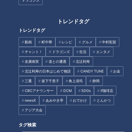
ドラゴンズ
トレンドタグ
新生活に使いたい！「電動アシ
日本体操界の頂点を決める戦
トレンドタグ
スト自転車」の選び方！
い！全日本体操選手権2024展望
～寺本明日香が語る注目選手と
動画
町中華
レシピ
グルメ
中村彩賀
みどころ～
チャント！
ドラゴンズ
生活
エンタメ
友廣南実
道との遭遇
北辻利寿
北辻利寿の日本はじめて物語
CANDY TUNE
お金
三重
坂下千里子
角上清司
静岡
美しいダム湖でSUPに挑戦 三
三重の絶景スポット“象の背”を
重まるごと自然体験！
めざして！
CBCアナウンサー
DCM
SDGs
if珈琲店
タグ
newsX
あみやき亭
おでかけ
とんかつ
アジア大会
教育
チャント！
マヂカルラブリー
タグ検索