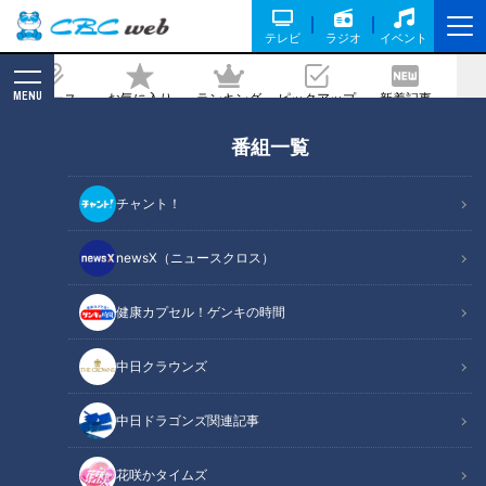
テレビ
ラジオ
イベント
MENU
ニュース
お気に入り
ランキング
ピックアップ
新着記事
CBC MAGAZINE
番組一覧
未来の五輪候補が三重県松阪市に！『近
代五種』U19日本代表の高校生にマヂラ
チャント！
ブが出会った！
newsX（ニュースクロス）
記事に戻る
健康カプセル！ゲンキの時間
中日クラウンズ
中日ドラゴンズ関連記事
花咲かタイムズ