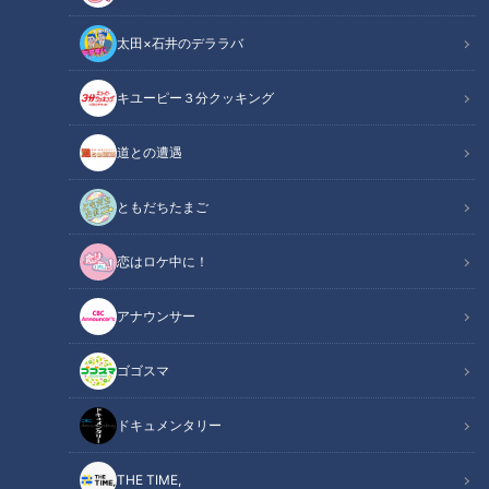
太田×石井のデララバ
キユーピー３分クッキング
CBCテレビ『チャント！』マヂ学校に向かいます
道との遭遇
この記事の画像
（全9枚）
ともだちたまご
恋はロケ中に！
アナウンサー
ゴゴスマ
ドキュメンタリー
THE TIME,