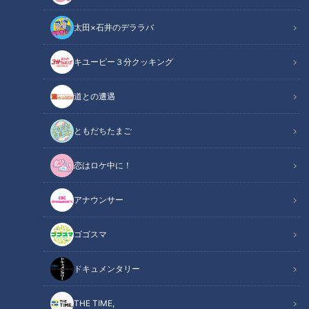
太田×石井のデララバ
キユーピー３分クッキング
道との遭遇
CBCテレビ『チャント！』マヂ学校に向かいます
ともだちたまご
この記事の画像
（全8枚）
恋はロケ中に！
アナウンサー
ゴゴスマ
ドキュメンタリー
THE TIME,