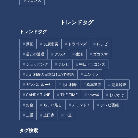
ドラゴンズ
トレンドタグ
『音楽科』ならではの話にマヂ
【雑談】喋りのプロの4人が
トレンドタグ
ラブ興味津々！ 岐阜県屈指の進
「ノーカット・無計画」で雑談
学校『加納高校』をリポート！
してみた結果は？
動画
友廣南実
ドラゴンズ
レシピ
道との遭遇
グルメ
生活
ゴゴスマ
ショッピング
テレビ
中日ドラゴンズ
北辻利寿の日本はじめて物語
エンタメ
ガンバレルーヤ
北辻利寿
松本道弥
鷲見玲奈
【当日取材】危険な暑さ！３
入学前の心配事は？道化師様魚
CANDY TUNE
THE TIME
newsX
おでかけ
８℃の発熱も…猛暑の中、賀久
鱗癬の賀久くんを知る・学ぶ…
くんは～配信型ドキュメンタリ
定期配信型ドキュメンタリー特
お金
ちょい足し
チャント！
テレビ番組
ー「ピエロと呼ばれた息子」第
別編「ピエロと呼ばれた息子」
三重
上田家
下道
タグ
１２５話
タグ検索
教育
チャント！
マヂカルラブリー