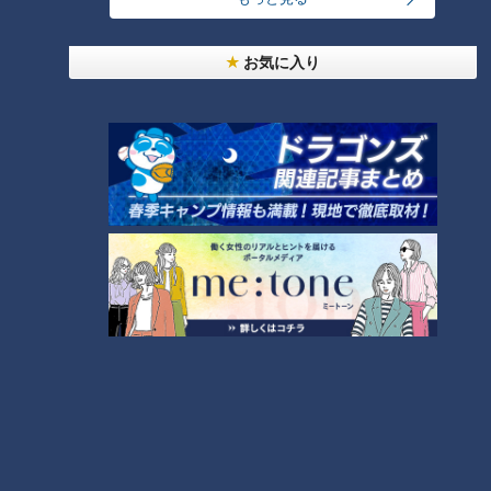
「人を狂わせる魅力がある」道マニア・鹿取茂雄が
惚れ込んだレンガの橋梁とは？未公開の道3選
お気に入り
1
NEW
【全力！なにわ実験部～ナゴヤのギモン、ガチ検証
2
～】しらたきで作った豚バラミンチの油そば
友廣アナの自転車旅｜愛知・蒲郡市へ！三河湾ぐる
っと125kmの自転車旅！【チャント！特集】
3
NEW
【全力！なにわ実験部～ナゴヤのギモン、ガチ検証
4
～】にんじんプリン
コスプレサミット、ワクワクさん、アジア大会楽
曲…愛知県の話題あれこれ