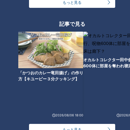
もっと見る
にくくなる意外な保管場所と
入れてはダメ！？スープジャー
は？しけってしまった場合の大
の熱々をキープするコツとは
量消費レシピも
記事で見る
オカルトコレクター田中
600体に部屋を奪われ寝
下？
「かつおのカレー竜田揚げ」の作り
方【キユーピー３分クッキング】
ランキング
RANKING
2026/08/06 18:00
2026/
24時間
週間
月間
もっと見る