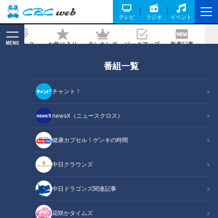
テレビ
ラジオ
イベント
MENU
ニュース
お気に入り
ランキング
ピックアップ
新着記事
CBC MAGAZINE
番組一覧
「こんなアイス、食べたことない」とマ
ヂラブ村上絶賛！ 岐阜県『中津商業高
チャント！
校』スイーツ開発から販売でマーケティ
ングを学ぶ
newsX（ニュースクロス）
健康カプセル！ゲンキの時間
記事に戻る
中日クラウンズ
中日ドラゴンズ関連記事
花咲かタイムズ