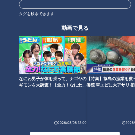
タグを検索できます
オススメ関連コンテンツ
動画で見る
ベトコンは何の略？元気が出る
石丸幹二「すごい痩せました
名古屋めし！ベトコンラーメン
なにわ男子が体を張って、ナゴヤの
【特集】篠島の漁業を救
ね！」…世界一楽なスクワッ
の誕生と歴史
ギモンを大調査！【全力！なにわ実
養殖 車エビに大アサリ 
ト！？ダイエットのスペシャリ
験部～ナゴヤのギモン、ガチ検証
【newsX】
ストに学ぶ「無理なくやせる方
～】
法」
2026/08/06 12:00
2026/
海苔屋が教える！海苔がしけり
スープジャーにいきなり具材を