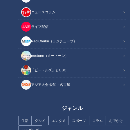
ニュースコラム
記事に戻る
ライブ配信
この記事を見たあなたへのおすすめ
RadiChubu（ラジチューブ）
me:tone（ミートーン）
「ビートルズ」とCBC
アナウンサー達が全力で歌った
【5チャン春祭り】カラオケ・
アジア大会 愛知・名古屋
生配信の裏では意外な一面がい
っぱい！春祭りの舞台裏密着！
パンサー向井「演奏にグッとき
た」＆高校生の恋バナに胸キュ
ジャンル
ン！名古屋市千種区菊里高校の
『吹奏楽部』に向井ます！
生活
グルメ
エンタメ
スポーツ
コラム
おでかけ