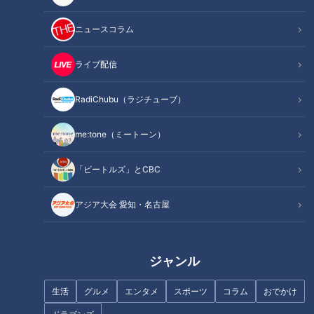
ニュースコラム
この記事を見たあなたへのおすすめ
ライブ配信
RadiChubu（ラジチューブ）
me:tone（ミートーン）
ほぼ５００円以下の無印良品 東
名古屋市緑区の激安スーパー
海地方初上陸の新業態！【家計
「ウオダイプラス」。250円の
「ビートルズ」とCBC
お助けWEEK】
お弁当など激安！
アジア大会 愛知・名古屋
ジャンル
東海地方のソウルフード「スガ
他店より約4割安い⁉ 豊富な海
キヤ」の新業態！？本格パンチ
生活
グルメ
エンタメ
スポーツ
コラム
おでかけ
の幸が激安な「魚太郎」をセレ
系ラーメンの秘密とは とんかつ
ブマダムが大調査