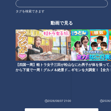
タグを検索できます
ダイソーでお客さんの買い物を
あなたの100円ショップの愛用
動画で見る
覗き見！商品のユニークな利用
グッズは？かわいいグッズで彼
方法が明らかに
氏にサプライズする女性も！
【四国一周】軽トラ女子三田が松山
なにわ男子が体を張って
フェイスシールドで化石掘り
マスク会話のストレスを解消！
から下道で一周！グルメ＆絶景ドラ
ギモンを大調査！【全力
に！？ 百均で買った商品の意外
マスクでもはっきり伝えるコツ
イブ⑳
験部～ナゴヤのギモン、
～】
な使い方を大調査
とは？
2026/08/07 21:00
2026/