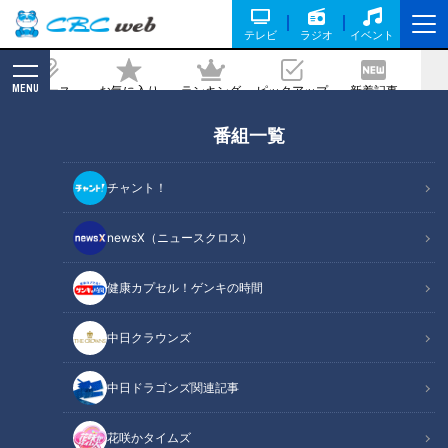
テレビ
ラジオ
イベント
MENU
ニュース
お気に入り
ランキング
ピックアップ
新着記事
CBC MAGAZINE
番組一覧
ダイソーの新業態が東海地方に初上陸！
価格は330円が中心で高品質・高機能！
チャント！
記事に戻る
newsX（ニュースクロス）
健康カプセル！ゲンキの時間
中日クラウンズ
中日ドラゴンズ関連記事
花咲かタイムズ