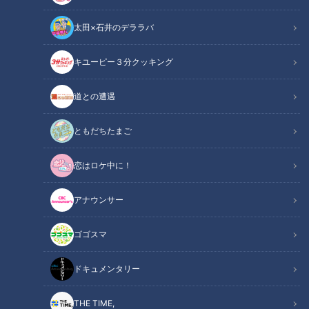
太田×石井のデララバ
キユーピー３分クッキング
CBCテレビ：画像 『チャント！』
道との遭遇
この記事の画像
（全5枚）
ともだちたまご
恋はロケ中に！
アナウンサー
ゴゴスマ
ドキュメンタリー
記事に戻る
THE TIME,