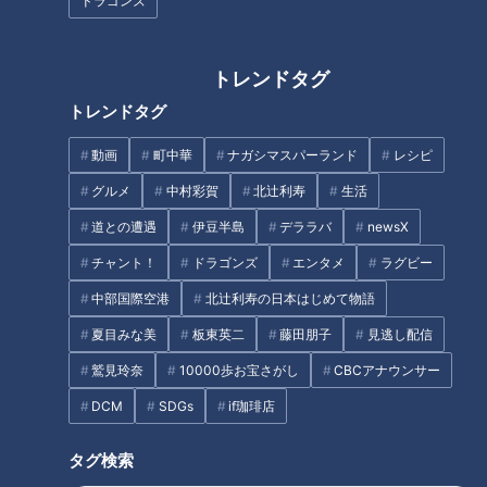
ドラゴンズ
の名店「知多家」から生まれた
しゃぶしゃぶ店も
トレンドタグ
トレンドタグ
動画
町中華
ナガシマスパーランド
レシピ
全国初！ドンキの新業態「ロビ
「来店客の9割以上が注文す
ン・フッド」が愛知・あま市に
る」岐阜・多治見市で人気の
グルメ
中村彩賀
北辻利寿
生活
誕生！コスパ最強の“うどんバイ
「漢方ラーメン」とは？香ばし
道との遭遇
伊豆半島
デララバ
newsX
キング”や便利な冷凍総菜も
く焼きあげる“極上うなぎ”も調
タグ
査
チャント！
ドラゴンズ
エンタメ
ラグビー
中部国際空港
北辻利寿の日本はじめて物語
生活
チャント！
夏目みな美
板東英二
藤田朋子
見逃し配信
鷲見玲奈
10000歩お宝さがし
CBCアナウンサー
オススメ関連コンテンツ
DCM
SDGs
if珈琲店
タグ検索