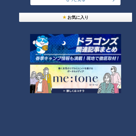
お気に入り
友廣アナの自転車旅｜愛知・蒲郡市へ！三河湾ぐる
っと125kmの自転車旅！【チャント！特集】
1
盛り放題のモーニングが「400円」！？人気すぎて
客殺到 名古屋＆岐阜の「激安モーニング」とは？
2
大学のサークルで増える？複数のスポーツを融合さ
せた「ピックルボール」
「人を狂わせる魅力がある」道マニア・鹿取茂雄が
惚れ込んだレンガの橋梁とは？未公開の道3選
4
弁当3個で3万円？PayPay会計ミスで店員のひと言
にイラッ