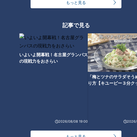
もっと見る
野菜なのに保存期間2年間！？
防災食にもオススメの折り紙の
ような「やさいシート」とは
記事で見る
いよいよ開幕戦！名古屋グランパス
の現戦力をおさらい
「梅とツナのサラダそう
り方【キユーピー３分ク
ランキング
2026/08/08 19:00
2026/
RANKING
もっと見る
24時間
週間
月間