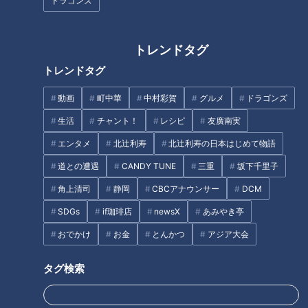
ドラゴンズ
すい臓を守る医師たちの最前線
花火・浜に響く海上自爆 東海地
方の個性的な花火大会を徹底生
配信 CBC開局75周年 夏、咲か
トレンドタグ
せよう ～花火応援プロジェクト
トレンドタグ
～
動画
町中華
中村彩賀
グルメ
ドラゴンズ
生活
チャント！
レシピ
友廣南実
栄で調査！好きな夏ソングの歌
ビートルズ日本公演から60年…
エンタメ
北辻利寿
北辻利寿の日本はじめて物語
詞【ゲスト】冨岡 愛＆がらり
名古屋の放送局CBCが主催する
【お歌詞もぐもぐ】
までの舞台裏(2)
道との遭遇
CANDY TUNE
三重
坂下千里子
角上清司
静岡
CBCアナウンサー
DCM
タグ
SDGs
if珈琲店
newsX
あみやき亭
エンタメ
チャント！
純烈
おでかけ
お金
とんかつ
アジア大会
タグ検索
オススメ関連コンテンツ