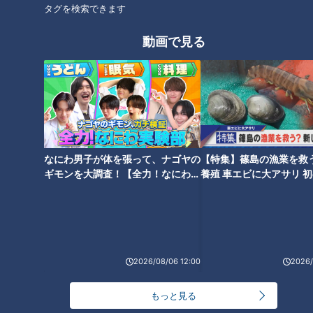
タグを検索できます
動画で見る
「アナウンサーを辞めようと思
【フェイクドキュメンタリー】
っています」 局アナが純烈の
斉藤アナがCBCテレビのライブ
新メンバーに志願⁉リーダーに
ラリ室にある閲覧禁止のビデオ
直談判も可能性は「5％」？
を見たら・・・
なにわ男子が体を張って、ナゴヤの
【特集】篠島の漁業を救
ギモンを大調査！【全力！なにわ実
養殖 車エビに大アサリ 
験部～ナゴヤのギモン、ガチ検証
【newsX】
～】
深い眠りに誘うセラピスト 絶対
CBC若狭アナが名古屋市の昭和
に眠らないゴゴスマ石井【チャ
レトロなお好み焼き店を紹介！
ント！特集】
2026/08/06 12:00
2026/
もっと見る