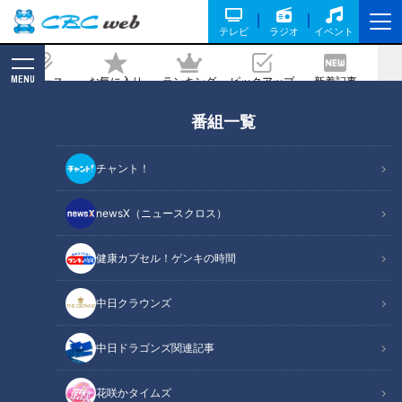
テレビ
ラジオ
イベント
MENU
ニュース
お気に入り
ランキング
ピックアップ
新着記事
CBC MAGAZINE
番組一覧
「味噌純烈」と命名！？ 純烈のライブに
乱入した局アナ、リーダー酒井から与え
チャント！
られた任務とは？
newsX（ニュースクロス）
記事に戻る
健康カプセル！ゲンキの時間
中日クラウンズ
中日ドラゴンズ関連記事
花咲かタイムズ