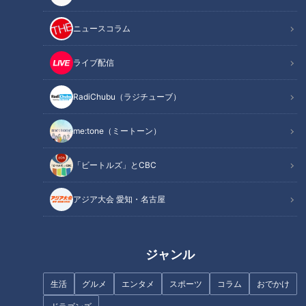
記事に戻る
ニュースコラム
この記事を見たあなたへのおすすめ
ライブ配信
RadiChubu（ラジチューブ）
me:tone（ミートーン）
「ビートルズ」とCBC
死亡者数「冬」が最も多い？…
歌って踊れる新感覚サウナ！本
高血圧が引き金“脳梗塞”や“心筋
格的グルメも充実！進化が止ま
アジア大会 愛知・名古屋
梗塞”！日常に潜む血圧上昇の罠
らない名古屋の二大スーパー銭
湯
ジャンル
生活
グルメ
エンタメ
スポーツ
コラム
おでかけ
合唱スターマイン・ありがとう