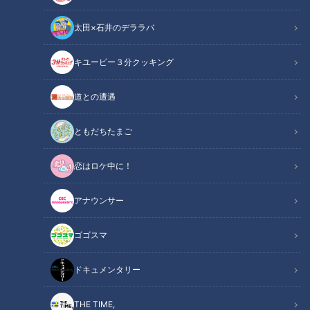
太田×石井のデララバ
キユーピー３分クッキング
「味噌純烈」と命名！？ 純烈のライブに乱入した局アナ、リーダー酒井
道との遭遇
から与えられた任務とは？
ともだちたまご
この記事の画像
（全5枚）
恋はロケ中に！
アナウンサー
ゴゴスマ
ドキュメンタリー
THE TIME,