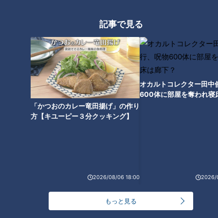
記事で見る
【先輩とサシトーク】ゴゴスマ
MC石井が珍助言？夏目がツッ
コミ名人に！？【チャント！特
集】
オカルトコレクター田中
600体に部屋を奪われ寝
下？
「かつおのカレー竜田揚げ」の作り
方【キユーピー３分クッキング】
2026/08/06 18:00
2026/
もっと見る
ランキング