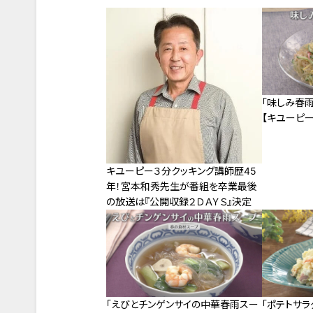
「味しみ春
【キユーピー
キユーピー３分クッキング講師歴45
年！宮本和秀先生が番組を卒業最後
の放送は『公開収録２ＤＡＹＳ』決定
「えびとチンゲンサイの中華春雨スー
「ポテトサラ