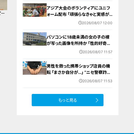
アジア大会のボランティアにユニフ
ピー
ォーム配布 ｢頑張らなきゃと実感が
湧いた｣ 名古屋･中区の愛知県体育
2026/08/07 12:00
館
パソコンに18歳未満の女の子の裸
が写った画像を所持か ｢性的好奇心
を満たす目的｣ 小学校講師の38歳
2026/08/07 11:57
男を逮捕 自宅からはAIで生成したと
みられる性的画像も
男性を救った携帯ショップ店員の機
転 ｢まさか自分が…｣ “ニセ警察詐
欺”を間一髪で防ぐ 被害者が語る事
2026/08/07 11:53
件の一部始終
もっと見る