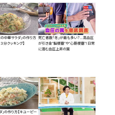
雨の中華サラダ」の作り方
死亡者数「冬」が最も多い？…高血圧
３分クッキング】
が引き金“脳梗塞”や“心筋梗塞”！日常
に潜む血圧上昇の罠
ダ」の作り方【キユーピー