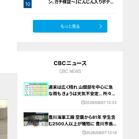
ン、ガチ検証～】にんじん入りポテト
10
サラダ
もっと見る
CBCニュース
CBC NEWS
週末は広く晴れ 山間部を中心に急
な雨も きょうは天気不安定… 所々で
雨予想 愛知･名古屋･岐阜･三重の天
2026/08/07 12:33
気予報（8/7 昼）
豊川海軍工廠 空襲から81年 学生含
む2500人以上が犠牲に 豊川市長
｢恒久平和に向けて全力を尽くす｣ 平
2026/08/07 12:19
和祈念式典で誓う