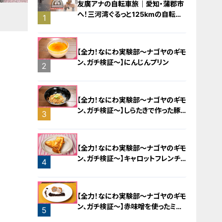
友廣アナの自転車旅｜愛知・蒲郡市
へ！三河湾ぐるっと125kmの自転車
1
旅！【チャント！特集】
【全力！なにわ実験部～ナゴヤのギモ
ン、ガチ検証～】にんじんプリン
2
【全力！なにわ実験部～ナゴヤのギモ
ン、ガチ検証～】しらたきで作った豚
3
バラミンチの油そば
【全力！なにわ実験部～ナゴヤのギモ
ン、ガチ検証～】キャロットフレンチ
4
ロースト
【全力！なにわ実験部～ナゴヤのギモ
ン、ガチ検証～】赤味噌を使ったミル
5
フィーユ味噌トンカツ