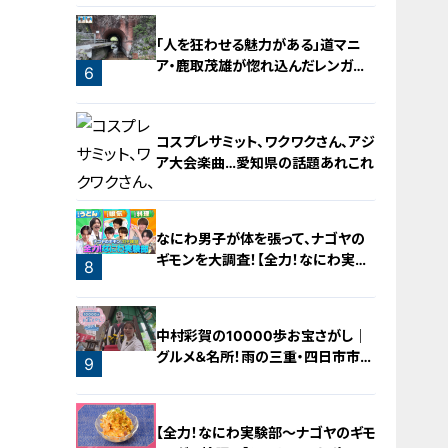
「人を狂わせる魅力がある」道マニ
ア・鹿取茂雄が惚れ込んだレンガの
6
橋梁とは？未公開の道3選
コスプレサミット、ワクワクさん、アジ
ア大会楽曲…愛知県の話題あれこれ
なにわ男子が体を張って、ナゴヤの
ギモンを大調査！【全力！なにわ実験
8
部～ナゴヤのギモン、ガチ検証～】
7
中村彩賀の10000歩お宝さがし｜
グルメ＆名所！雨の三重・四日市市で
9
お宝探し【チャント！特集】
【全力！なにわ実験部～ナゴヤのギモ