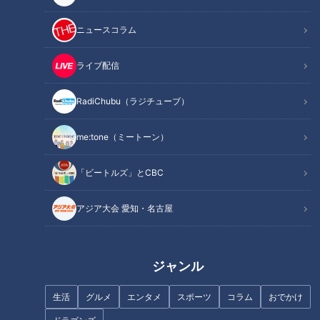
ニュースコラム
ライブ配信
三浦友和【スジナシ】超自然演
「細いのにめっちゃコシがあ
技に弄ばれる鶴瓶「飽きてんね
る」山形県のご当地グルメ「麦
RadiChubu（ラジチューブ）
んて！」
切り」に感激！グラビアアイド
ル・三田悠貴の軽トラ本州縦断
の旅
me:tone（ミートーン）
「ビートルズ」とCBC
アジア大会 愛知・名古屋
左とん平【スジナシ】独特な空
近藤サトもうっとり！ 日本の四
気感！鶴瓶「この終わり方は、
季が鮮やかに浮かび彩る「冷感
ほんと、初めてですよ」
グラス」
ジャンル
生活
グルメ
エンタメ
スポーツ
コラム
おでかけ