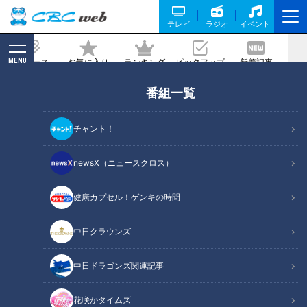
テレビ
ラジオ
イベント
MENU
ニュース
お気に入り
ランキング
ピックアップ
新着記事
CBC MAGAZINE
番組一覧
近藤サトもびっくり！最新技術で“木が
曲がる” 「木のマスクケース」
チャント！
記事に戻る
newsX（ニュースクロス）
健康カプセル！ゲンキの時間
中日クラウンズ
中日ドラゴンズ関連記事
花咲かタイムズ