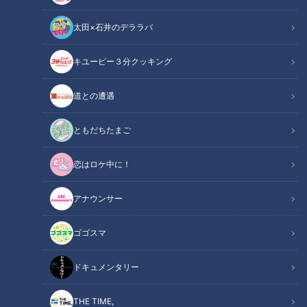
太田×石井のデララバ
キユーピー３分クッキング
近藤サトもびっくり！最新技術で“木が曲がる” 「木のマスクケース」
道との遭遇
この記事の画像
（全1枚）
ともだちたまご
恋はロケ中に！
アナウンサー
記事に戻る
ゴゴスマ
この記事を見たあなたへのおすすめ
ドキュメンタリー
THE TIME,