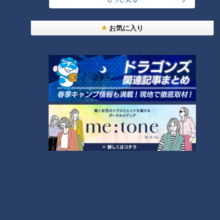
盛り放題のモーニングが「400円」！？人気すぎて
お気に入り
客殺到 名古屋＆岐阜の「激安モーニング」とは？
2
大学のサークルで増える？複数のスポーツを融合さ
せた「ピックルボール」
「人を狂わせる魅力がある」道マニア・鹿取茂雄が
惚れ込んだレンガの橋梁とは？未公開の道3選
4
弁当3個で3万円？PayPay会計ミスで店員のひと言
にイラッ
3
美味しさと栄養、ダブルでアップ！とうもろこしの
バター醤油炊き込みご飯