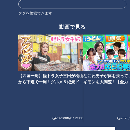
群！天然素材の温もり「いちょ
群の吸水性「スウセラシリー
うの木のまな板」
ズ」
タグを検索できます
動画で見る
近藤サトもぽかぽか！冬の足元
近藤サトも懐かしむ！地域で愛
を守る「あったかソックス」
されるご飯のお供「茶づけみ
そ」
【四国一周】軽トラ女子三田が松山
なにわ男子が体を張って
から下道で一周！グルメ＆絶景ドラ
ギモンを大調査！【全力
イブ⑳
験部～ナゴヤのギモン、
～】
近藤サトも感嘆！希少なガラ紡
から作られた「コットンスポン
2026/08/07 21:00
2026/
ジ」