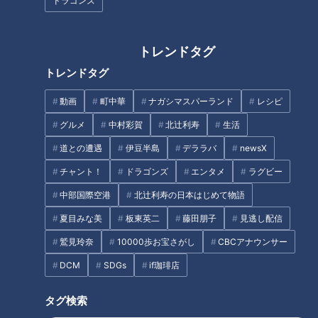
ドラゴンズ
巧い選手は動かない！中日OB・
彦野利勝が語る「外野手の極
環境守り資源も活用…SDGsの1
意」
つ「陸の豊かさも守ろう」を高
トレンドタグ
校生が実践 環境を守るための
トレンドタグ
「お願い」とは
タグ
動画
町中華
ナガシマスパーランド
レシピ
グルメ
中村彩賀
北辻利寿
生活
動画
愛知
近藤サト
道との遭遇
伊豆半島
デララバ
newsX
チャント！
ドラゴンズ
エンタメ
ラグビー
オススメ関連コンテンツ
中部国際空港
北辻利寿の日本はじめて物語
夏目みな美
板東英二
藤田朋子
見逃し配信
鷲見玲奈
10000歩お宝さがし
CBCアナウンサー
DCM
SDGs
if珈琲店
タグ検索
近藤サトも絶賛！使い心地抜
近藤サトも驚き！陶器なのに抜