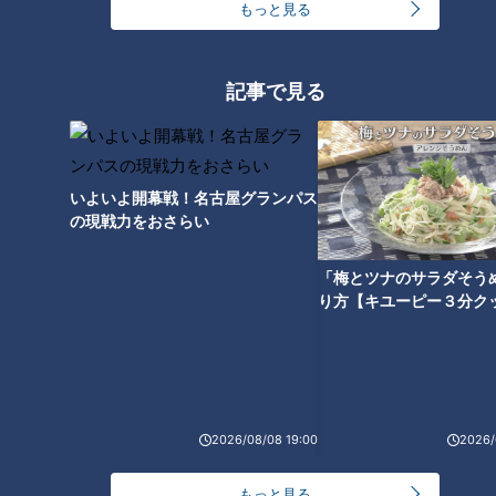
もっと見る
記事で見る
いよいよ開幕戦！名古屋グランパス
の現戦力をおさらい
「梅とツナのサラダそう
り方【キユーピー３分ク
ランキング
RANKING
24時間
週間
月間
2026/08/08 19:00
2026/
友廣アナの自転車旅｜愛知・蒲郡市へ！三河湾ぐる
っと125kmの自転車旅！【チャント！特集】
1
もっと見る