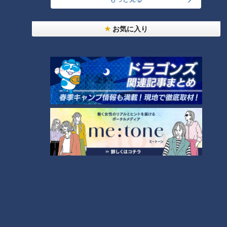
【全力！なにわ実験部～ナゴヤのギモン、ガチ検証
～】キャロットフレンチロースト
7
お気に入り
5
今が旬！トウモロコシを最もおいしく食べるには？
「人を狂わせる魅力がある」道マニア・鹿取茂雄が
惚れ込んだレンガの橋梁とは？未公開の道3選
9
NEW
8
本場アメリカの味に舌鼓！ボリューム満点グルメか
10
らレトロ史料館まで！愛知・東海市の感動スポット
3選
もっと見る