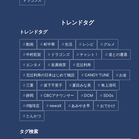
ーゼ」の店名に顔を赤らめる？
ドラゴンズ
「豚玉キムチ炒め」の作り方
【キユーピー３分クッキング】
トレンドタグ
トレンドタグ
動画
町中華
生活
レシピ
グルメ
中村彩賀
ドラゴンズ
チャント！
道との遭遇
『アイラップ』は何がすごい？
「ささ身とオクラの梅おかかサ
超便利な使い方＆SNSで話題の
ラダ」の作り方【キユーピー３
エンタメ
友廣南実
北辻利寿
時短レシピをご紹介！
分クッキング】
北辻利寿の日本はじめて物語
CANDY TUNE
お金
タグ
三重
坂下千里子
夏目みな美
角上清司
静岡
CBCアナウンサー
DCM
SDGs
動画
生活
花咲かタイムズ
if珈琲店
newsX
あみやき亭
おでかけ
とんかつ
タグ検索