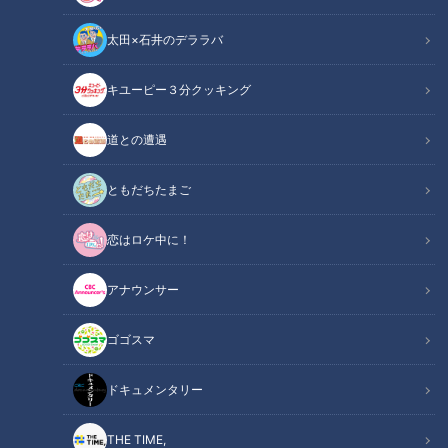
太田×石井のデララバ
キユーピー３分クッキング
この記事の画像
（全9枚）
道との遭遇
ともだちたまご
恋はロケ中に！
アナウンサー
ゴゴスマ
ドキュメンタリー
THE TIME,