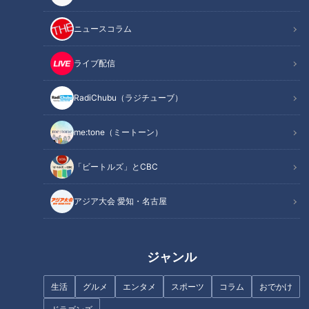
ニュースコラム
記事に戻る
ライブ配信
この記事を見たあなたへのおすすめ
RadiChubu（ラジチューブ）
me:tone（ミートーン）
「ビートルズ」とCBC
「はがれないチーズハムカツ」
「しし唐辛子とツナのアラビア
の作り方【キユーピー３分クッ
ータ」の作り方【キユーピー３
アジア大会 愛知・名古屋
キング】
分クッキング】
ジャンル
生活
グルメ
エンタメ
スポーツ
コラム
おでかけ
フランス人は菓子店「シャトレ