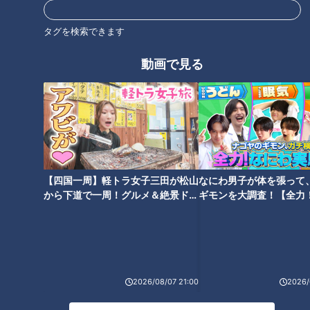
タグを検索できます
動画で見る
ランキング
【四国一周】軽トラ女子三田が松山
なにわ男子が体を張って
RANKING
から下道で一周！グルメ＆絶景ドラ
ギモンを大調査！【全力
イブ⑳
験部～ナゴヤのギモン、
24時間
週間
月間
～】
友廣アナの自転車旅｜愛知・蒲郡市へ！三河湾ぐる
っと125kmの自転車旅！【チャント！特集】
1
2026/08/07 21:00
2026/