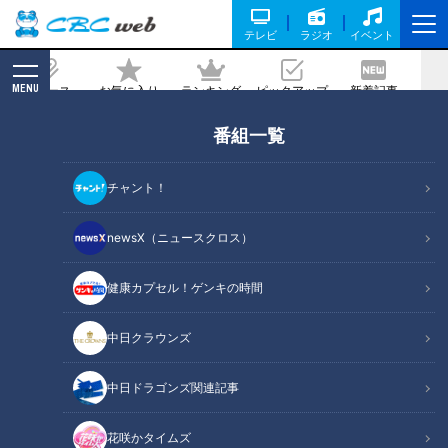
テレビ
ラジオ
イベント
MENU
ニュース
お気に入り
ランキング
ピックアップ
新着記事
CBC MAGAZINE
番組一覧
キユーピー３分クッキング直伝！簡単絶
品オシャレ鍋
チャント！
記事に戻る
newsX（ニュースクロス）
健康カプセル！ゲンキの時間
中日クラウンズ
中日ドラゴンズ関連記事
花咲かタイムズ