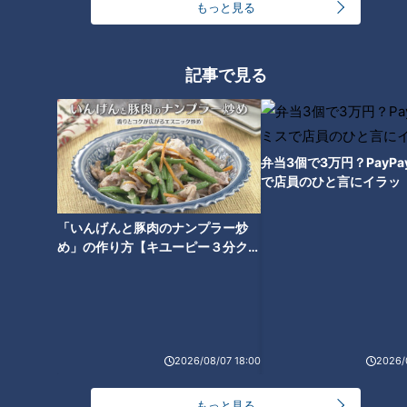
もっと見る
コスプレサミット、ワクワクさん、アジア大会楽
曲…愛知県の話題あれこれ
記事で見る
【全力！なにわ実験部～ナゴヤのギモン、ガチ検証
～】しらたきで作った豚バラミンチの油そば
3
弁当3個で3万円？PayP
で店員のひと言にイラッ
【全力！なにわ実験部～ナゴヤのギモン、ガチ検証
～】にんじんプリン
4
2
「いんげんと豚肉のナンプラー炒
め」の作り方【キユーピー３分クッ
美味しさと栄養、ダブルでアップ！とうもろこしの
キング】
バター醤油炊き込みご飯
なにわ男子が体を張って、ナゴヤのギモンを大調
2026/08/07 18:00
2026/
査！【全力！なにわ実験部～ナゴヤのギモン、ガチ
6
検証～】
もっと見る