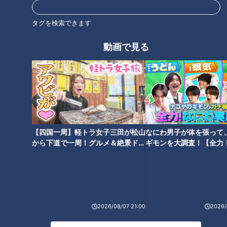
世界一楽なスクワット！？ダイ
「耳アカ」実は取っちゃいけな
エットのスペシャリストに学ぶ
タグを検索できます
い！？医師が警鐘を鳴らす！今
「無理なくやせる方法」
年の秋に気をつけたい鼻と耳の
動画で見る
トラブル
夏にオススメのネバネバ食材
今こそ気を付けたい食中毒
【四国一周】軽トラ女子三田が松山
なにわ男子が体を張って
から下道で一周！グルメ＆絶景ドラ
ギモンを大調査！【全力
イブ⑳
験部～ナゴヤのギモン、
～】
血液ドロドロ血管カチコチ撃退
2026/08/07 21:00
2026/
食材