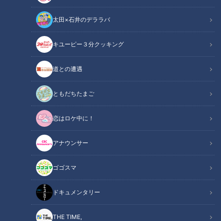
太田×石井のデララバ
キユーピー３分クッキング
CBCテレビ『健康カプセル！ゲンキの時間』
道との遭遇
この記事の画像
（全3枚）
ともだちたまご
恋はロケ中に！
アナウンサー
ゴゴスマ
記事に戻る
ドキュメンタリー
この記事を見たあなたへのおすすめ
THE TIME,