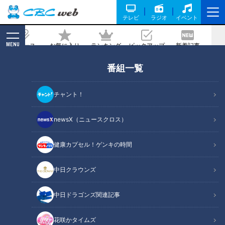
テレビ
ラジオ
イベント
MENU
ニュース
お気に入り
ランキング
ピックアップ
新着記事
CBC MAGAZINE
番組一覧
食中毒＆ノロウイルス徹底対策
チャント！
記事に戻る
newsX（ニュースクロス）
健康カプセル！ゲンキの時間
中日クラウンズ
中日ドラゴンズ関連記事
花咲かタイムズ