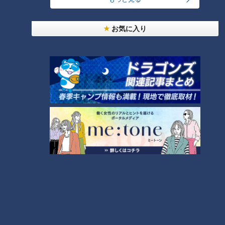
盛り放題のモーニングが「400円」！？人気すぎて
お気に入り
客殺到 名古屋＆岐阜の「激安モーニング」とは？
2
大学のサークルで増える？複数のスポーツを融合さ
せた「ピックルボール」
300円でパン食べ放題も！？岐阜のおすすめ激安モ
ーニング３店を紹介！
4
「人を狂わせる魅力がある」道マニア・鹿取茂雄が
惚れ込んだレンガの橋梁とは？未公開の道3選
5
3
弁当3個で3万円？PayPay会計ミスで店員のひと言
にイラッ