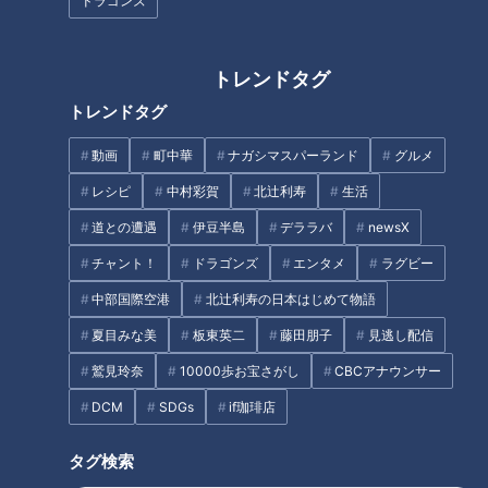
ドラゴンズ
厚着＆半身浴も要注意！？間違
トレンドタグ
～カビが感染症を招く！～おう
いだらけの冷え症対策
ちの除菌と予防掃除術
トレンドタグ
タグ
動画
町中華
ナガシマスパーランド
グルメ
レシピ
中村彩賀
北辻利寿
生活
生活
健康
ゲンキの時間
坂下千里子
石丸幹二
道との遭遇
伊豆半島
デララバ
newsX
チャント！
ドラゴンズ
エンタメ
ラグビー
中部国際空港
北辻利寿の日本はじめて物語
オススメ関連コンテンツ
夏目みな美
板東英二
藤田朋子
見逃し配信
鷲見玲奈
10000歩お宝さがし
CBCアナウンサー
DCM
SDGs
if珈琲店
タグ検索