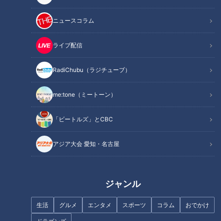
ニュースコラム
梅雨時にやっておきたい！湿気
と臭いの対策
ライブ配信
夏の脳梗塞 対策マニュアル
RadiChubu（ラジチューブ）
me:tone（ミートーン）
朝の違和感、放置は危険！「ば
「ビートルズ」とCBC
ね指」に注意
アジア大会 愛知・名古屋
蚊が活発になる季節 刺されな
いための対策を徹底検証！ 足
のニオイに寄ってくる？
ジャンル
生活
グルメ
エンタメ
スポーツ
コラム
おでかけ