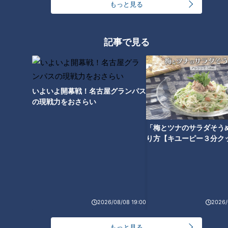
もっと見る
記事で見る
いよいよ開幕戦！名古屋グランパス
の現戦力をおさらい
「梅とツナのサラダそう
り方【キユーピー３分ク
ランキング
RANKING
24時間
週間
月間
2026/08/08 19:00
2026/
友廣アナの自転車旅｜愛知・蒲郡市へ！三河湾ぐる
っと125kmの自転車旅！【チャント！特集】
1
もっと見る