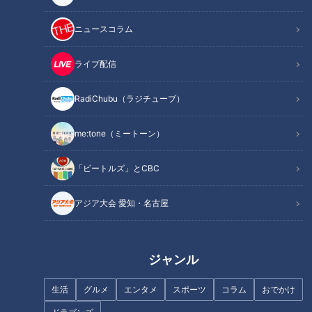
ニュースコラム
ライブ配信
歳をとって気になる身体の変化
「包丁の柄」から“食中毒”…人気
の「低温調理」リスクは？ホン
RadiChubu（ラジチューブ）
トにあった怖〜い食中毒
me:tone（ミートーン）
「ビートルズ」とCBC
アジア大会 愛知・名古屋
「老化」のスピードには個人
まだ間に合う！糖尿病対策
差…老化は予防できる！？老化
の要因「糖化」を防ぐ方法
ジャンル
生活
グルメ
エンタメ
スポーツ
コラム
おでかけ