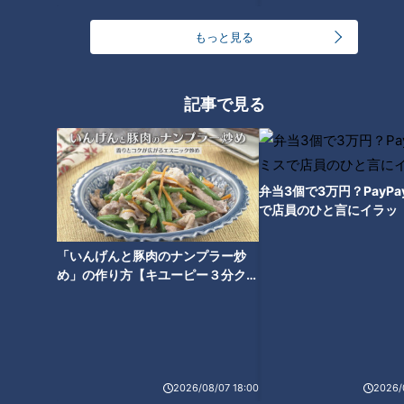
寿命を延ばす方法
もっと見る
記事で見る
弁当3個で3万円？PayP
で店員のひと言にイラッ
「いんげんと豚肉のナンプラー炒
め」の作り方【キユーピー３分クッ
ランキング
キング】
RANKING
24時間
週間
月間
2026/08/07 18:00
2026/
友廣アナの自転車旅｜愛知・蒲郡市へ！三河湾ぐる