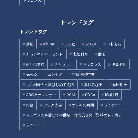
ドラゴンズ
「肺炎」風邪との違いは？…夏
トレンドタグ
冷え症外来医師に学ぶ！対策の
に注意したい肺炎とは?!肺炎の
トレンドタグ
ポイント
恐ろしさとならないための対策
動画
町中華
レシピ
グルメ
中村彩賀
タグ
ナガシマスパーランド
北辻利寿
生活
生活
健康
筧利夫
西尾由佳理
道との遭遇
チャント！
ドラゴンズ
伊豆半島
newsX
エンタメ
中部国際空港
北辻利寿の日本はじめて物語
夏目みな美
藤田朋子
オススメ関連コンテンツ
CBCアナウンサー
DCM
SDGs
if珈琲店
お金
アジア大会
ゲンキの時間
ダイソー
ドラゴンズを愛して半世紀！竹内茂喜の『野球のドテ煮』
ラグビー
どうして身体は硬くなる？身体