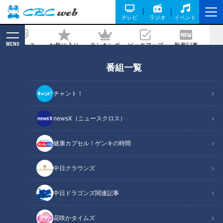
テレビ
ラジオ
イベント
MENU
ニュース
お気に入り
ランキング
ピックアップ
新着記事
CBC MAGAZINE
番組一覧
寿命を縮める座りすぎの恐怖
チャント！
記事に戻る
newsX（ニュースクロス）
健康カプセル！ゲンキの時間
中日クラウンズ
中日ドラゴンズ関連記事
花咲かタイムズ