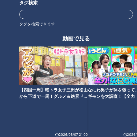
タグ検索
人生を変える「ある筋肉」の秘
の硬さが招く意外な不調…専門
密
医に学ぶ！健康効果抜群「万能
ストレッチ」
タグを検索できます
動画で見る
名医がコレステロールを下げる
世界一楽なスクワット！？ダイ
方法を伝授
エットのスペシャリストに学ぶ
「無理なくやせる方法」
【四国一周】軽トラ女子三田が松山
なにわ男子が体を張って
から下道で一周！グルメ＆絶景ドラ
ギモンを大調査！【全力
イブ⑳
験部～ナゴヤのギモン、
～】
ポキっと鳴ったら要注意！ひざ
2026/08/07 21:00
2026/