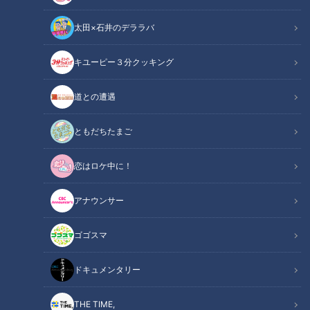
太田×石井のデララバ
キユーピー３分クッキング
寿命を縮める座りすぎの恐怖
道との遭遇
この記事の画像
（全1枚）
ともだちたまご
恋はロケ中に！
アナウンサー
ゴゴスマ
記事に戻る
ドキュメンタリー
この記事を見たあなたへのおすすめ
THE TIME,