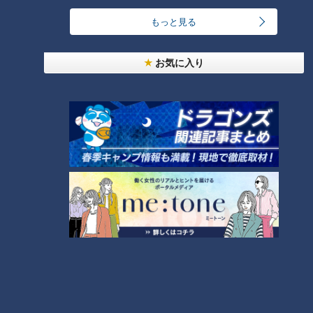
っと125kmの自転車旅！【チャント！特集】
1
もっと見る
【全力！なにわ実験部～ナゴヤのギモン、ガチ検証
お気に入り
～】しらたきで作った豚バラミンチの油そば
2
今年も開催！「あったらいいな」をみんなで考える
小学生向けワークショップを大府市で開催
3
コスプレサミット、ワクワクさん、アジア大会楽
曲…愛知県の話題あれこれ
【全力！なにわ実験部～ナゴヤのギモン、ガチ検証
～】にんじんプリン
5