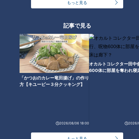
もっと見る
方法を伝授
記事で見る
オカルトコレクター田中
600体に部屋を奪われ寝
下？
「かつおのカレー竜田揚げ」の作り
方【キユーピー３分クッキング】
ランキング
RANKING
24時間
週間
月間
2026/08/06 18:00
2026/
もっと見る