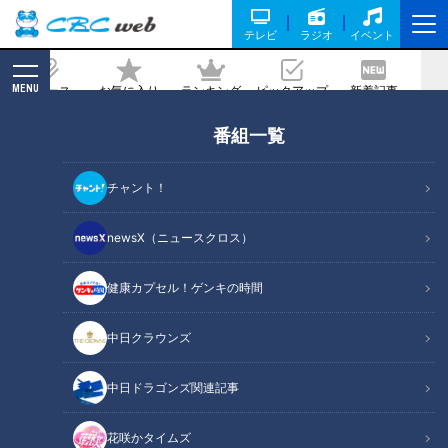
テレビ
ラジオ
イベント
MENU
ニュース
お気に入り
ランキング
ピックアップ
新着記事
CBC MAGAZINE
番組一覧
腸
チャント！
記事に戻る
newsX（ニュースクロス）
健康カプセル！ゲンキの時間
中日クラウンズ
中日ドラゴンズ関連記事
花咲かタイムズ