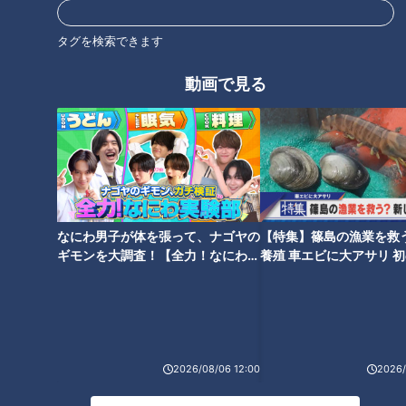
健康のカギ「腸」の知識を総チ
下痢・便秘・お腹の張り お腹の
ェック！
トラブルの原因は「小腸」にア
タグを検索できます
リ！
動画で見る
どうして身体は硬くなる？身体
新型コロナ！家ごもりが招く不
の硬さが招く意外な不調…専門
調 「メタボ」「コリ」「便秘」
医に学ぶ！健康効果抜群「万能
なにわ男子が体を張って、ナゴヤの
【特集】篠島の漁業を救
自宅で大改善
ストレッチ」
ギモンを大調査！【全力！なにわ実
養殖 車エビに大アサリ 
験部～ナゴヤのギモン、ガチ検証
【newsX】
～】
2026/08/06 12:00
2026/
名医がコレステロールを下げる