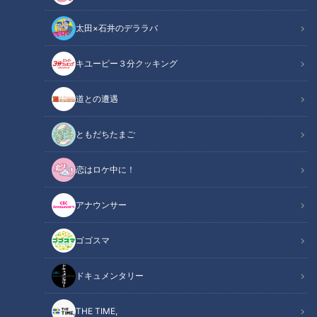
太田×石井のデララバ
キユーピー３分クッキング
腸
道との遭遇
この記事の画像
（全1枚）
ともだちたまご
恋はロケ中に！
アナウンサー
ゴゴスマ
記事に戻る
ドキュメンタリー
この記事を見たあなたへのおすすめ
THE TIME,