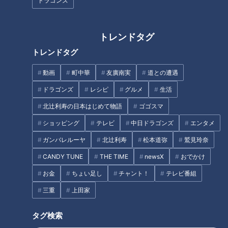
ドラゴンズ
トレンドタグ
歯周病
猫背
トレンドタグ
タグ
動画
町中華
友廣南実
道との遭遇
ドラゴンズ
レシピ
グルメ
生活
生活
健康
ゲンキの時間
筧利夫
西尾由佳理
北辻利寿の日本はじめて物語
ゴゴスマ
ショッピング
テレビ
中日ドラゴンズ
エンタメ
ガンバレルーヤ
北辻利寿
松本道弥
鷲見玲奈
オススメ関連コンテンツ
CANDY TUNE
THE TIME
newsX
おでかけ
お金
ちょい足し
チャント！
テレビ番組
三重
上田家
タグ検索