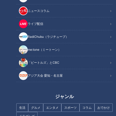
ニュースコラム
ライブ配信
前立腺
腎臓
RadiChubu（ラジチューブ）
me:tone（ミートーン）
「ビートルズ」とCBC
アジア大会 愛知・名古屋
酸味
尿トラブル
ジャンル
生活
グルメ
エンタメ
スポーツ
コラム
おでかけ