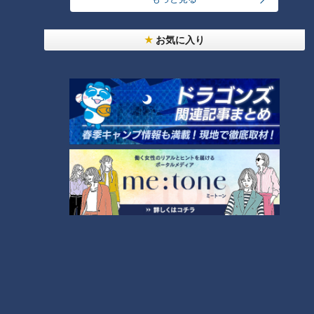
【全力！なにわ実験部～ナゴヤのギモン、ガチ検証
～】しらたきで作った豚バラミンチの油そば
1
お気に入り
「人を狂わせる魅力がある」道マニア・鹿取茂雄が
惚れ込んだレンガの橋梁とは？未公開の道3選
2
友廣アナの自転車旅｜愛知・蒲郡市へ！三河湾ぐる
っと125kmの自転車旅！【チャント！特集】
3
【全力！なにわ実験部～ナゴヤのギモン、ガチ検証
～】にんじんプリン
4
今年も開催！「あったらいいな」をみんなで考える
小学生向けワークショップを大府市で開催
5