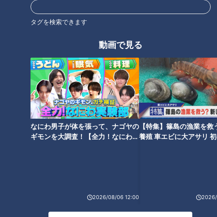
オススメ関連コンテンツ
タグを検索できます
動画で見る
二遊間そろそろ決めて！立浪ド
ラゴンズ春季キャンプで残され
「立浪監督との関係が良くない
た“未解決”たち
のでは？」ド直球質問に竜選手
なにわ男子が体を張って、ナゴヤの
【特集】篠島の漁業を救
５人が答えた真実
ギモンを大調査！【全力！なにわ実
養殖 車エビに大アサリ 
験部～ナゴヤのギモン、ガチ検証
【newsX】
～】
2026/08/06 12:00
2026/
大野雄と根尾昂の対決構図！？
“石川昂弥、龍空は自らの力でレ
侍ジャパン・吉見一起投手コー
ギュラーの座を掴み取れ！”名手