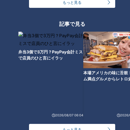
もっと見る
チが立浪竜の開幕ローテを大予
荒木雅博がドラ開幕内野陣を大
想
胆予想！
記事で見る
中田翔の起用法は？二遊間はル
弁当3個で3万円？PayPay会計ミス
ーキー？開幕投手の行方は？立
で店員のひと言にイラッ
浪監督の今シーズン逆襲の構想
に迫る！
本場アメリカの味に舌鼓
ム満点グルメからレトロ
で！愛知・東海市の感動
選
2026/08/07 06:04
2026/
もっと見る