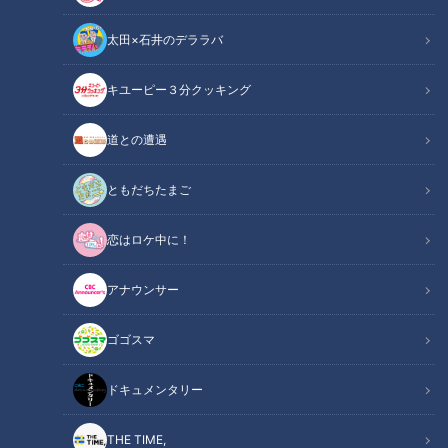
太田×石井のデララバ
キユーピー３分クッキング
「サンデードラゴンズ」より(C)CBCテレビ
道との遭遇
この記事の画像
（全5枚）
ともだちたまご
恋はロケ中に！
アナウンサー
ゴゴスマ
ドキュメンタリー
記事に戻る
THE TIME,