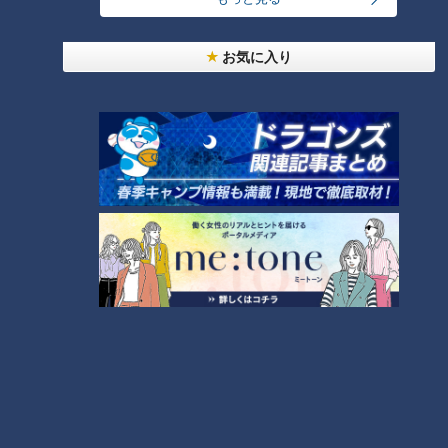
お気に入り
ランキング
RANKING
24時間
週間
月間
友廣アナの自転車旅｜愛知・蒲郡市へ！三河湾ぐる
っと125kmの自転車旅！【チャント！特集】
1
コスプレサミット、ワクワクさん、アジア大会楽
曲…愛知県の話題あれこれ
美味しさと栄養、ダブルでアップ！とうもろこしの
バター醤油炊き込みご飯