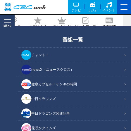
テレビ
ラジオ
イベント
MENU
ニュース
お気に入り
ランキング
ピックアップ
新着記事
CBC MAGAZINE
番組一覧
岩瀬氏のドラゴンズ投打のネクストブレ
イク予想！新戦力も注目候補！
チャント！
記事に戻る
newsX（ニュースクロス）
健康カプセル！ゲンキの時間
中日クラウンズ
中日ドラゴンズ関連記事
花咲かタイムズ