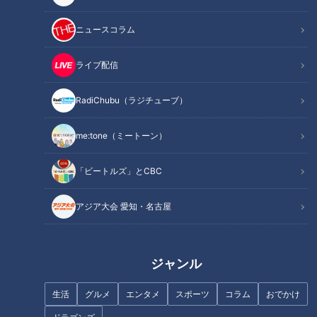
ニュースコラム
この記事を見たあなたへのおすすめ
ライブ配信
RadiChubu（ラジチューブ）
me:tone（ミートーン）
岐阜にマチュピチュが！？非日
コレは希少な“天然なめこ”なの
常を味わえる町、岐阜・揖斐川
「ビートルズ」とCBC
か…ハナコ岡部が険しすぎる遊
町周辺を、あのお笑いクイーン
歩道で大量のキノコ発見 ジャッ
がぶらり旅
ジした専門家も驚く
アジア大会 愛知・名古屋
ジャンル
生活
グルメ
エンタメ
スポーツ
コラム
おでかけ
自閉症の一人息子と父親の日
常…90代の現役看護師…ヒュー