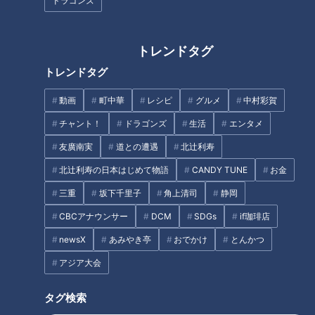
ドラゴンズ
ガンバレルーヤが堪能！岐阜・
マンドキュメンタリー総集編
揖斐川町の薬草カフェのせいろ
蒸し！絶景カフェ＆温泉付きヴ
トレンドタグ
ィラも満喫！
トレンドタグ
動画
町中華
レシピ
グルメ
中村彩賀
チャント！
ドラゴンズ
生活
エンタメ
めざせ！令和の浅尾、大島を！
ピエロと呼ばれた息子のため
友廣南実
道との遭遇
北辻利寿
ドラ5加藤翼投手、ドラ6三好大
に 配信に込めた両親の想い
北辻利寿の日本はじめて物語
CANDY TUNE
お金
倫外野手の素顔に迫る！
三重
坂下千里子
角上清司
静岡
タグ
CBCアナウンサー
DCM
SDGs
if珈琲店
スポーツ
中日ドラゴンズ
サンデードラゴンズ
newsX
あみやき亭
おでかけ
とんかつ
アジア大会
とある妄想しがちなファンのドラゴンズ見聞録
タグ検索