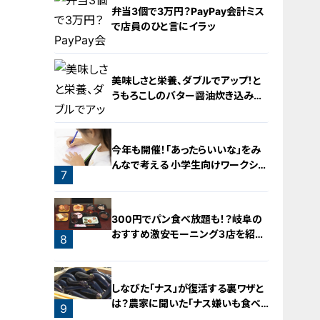
3
弁当3個で3万円？PayPay会計ミス
で店員のひと言にイラッ
美味しさと栄養、ダブルでアップ！と
うもろこしのバター醤油炊き込みご
飯
5
今年も開催！「あったらいいな」をみ
んなで考える 小学生向けワークショ
7
ップを大府市で開催
6
300円でパン食べ放題も！？岐阜の
おすすめ激安モーニング３店を紹
8
介！
しなびた「ナス」が復活する裏ワザと
は？農家に聞いた「ナス嫌いも食べ
9
られる」アイデアレシピを大公開