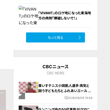
『VIVANT』のロケ地になった東海地
方の病院「爆破しないで！」
もっと見る
10
CBCニュース
CBC NEWS
車いすテニス小田凱人選手 病気と
闘う子どもたちとふれあいエール ス
ポーツの楽しさ伝える 名古屋・緑区
2026/08/08 19:49
ランニング中の50代男性がクマに