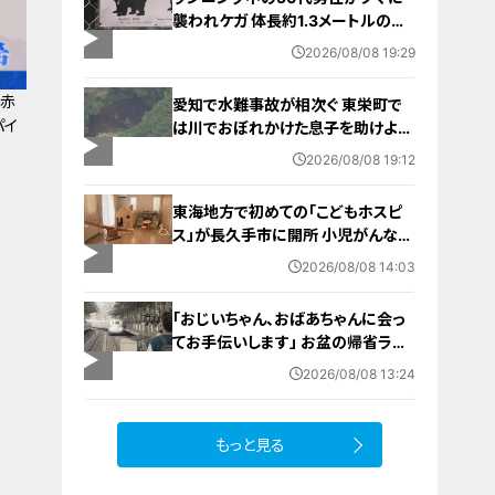
襲われケガ 体長約1.3メートルのツ
キノワグマに腕や足をかまれる 「つ
2026/08/08 19:29
いに出たかなという感じ」と近隣住
人 東海地方で今年度初の人身被害
に赤
愛知で水難事故が相次ぐ 東栄町で
岐阜・高山市
パイ
は川でおぼれかけた息子を助けよう
とし父親が心肺停止の状態で搬送
2026/08/08 19:12
田原市ではサーフィン中に公務員の
男性（46）がおぼれ死亡
東海地方で初めての「こどもホスピ
ス」が長久手市に開所 小児がんなど
重い病気の子どもと家族を支える施
2026/08/08 14:03
設 利用料は無料 愛知の「長久手の
おうち」
「おじいちゃん、おばあちゃんに会っ
てお手伝いします」 お盆の帰省ラッ
シュが本格化 東海道新幹線下りがピ
2026/08/08 13:24
ーク 名古屋駅も家族連れらで朝から
混雑
もっと見る