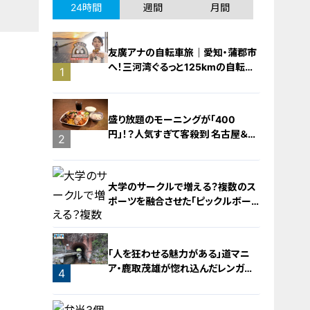
24時間
週間
月間
友廣アナの自転車旅｜愛知・蒲郡市
へ！三河湾ぐるっと125kmの自転車
1
旅！【チャント！特集】
盛り放題のモーニングが「400
円」！？人気すぎて客殺到 名古屋＆岐
2
阜の「激安モーニング」とは？
大学のサークルで増える？複数のス
ポーツを融合させた「ピックルボー
ル」
「人を狂わせる魅力がある」道マニ
ア・鹿取茂雄が惚れ込んだレンガの
4
橋梁とは？未公開の道3選