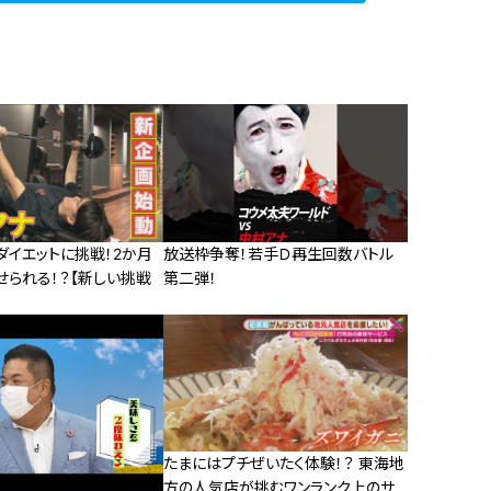
ダイエットに挑戦！2か月
放送枠争奪！若手Ｄ再生回数バトル
せられる！？【新しい挑戦
第二弾！
たまにはプチぜいたく体験！？ 東海地
方の人気店が挑むワンランク上のサ