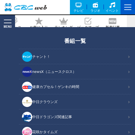
テレビ
ラジオ
イベント
MENU
ニュース
お気に入り
ランキング
ピックアップ
新着記事
CBC MAGAZINE
番組一覧
ミュージカル『キャッツ』と立浪ドラゴ
ンズの不思議で素敵な関係とは？
チャント！
記事に戻る
newsX（ニュースクロス）
健康カプセル！ゲンキの時間
中日クラウンズ
中日ドラゴンズ関連記事
花咲かタイムズ