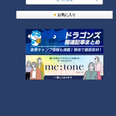
24時間
週間
月間
お気に入り
ＣＢＣ小川実桜アナ、呪術廻戦展で痛感した「自分
に一番遠い職業」
大学のサークルで増える？複数のスポーツを融合さ
せた「ピックルボール」
友廣アナの自転車旅｜愛知・蒲郡市へ！三河湾ぐる
っと125kmの自転車旅！【チャント！特集】
1
3
「人を狂わせる魅力がある」道マニア・鹿取茂雄が
惚れ込んだレンガの橋梁とは？未公開の道3選
4
2