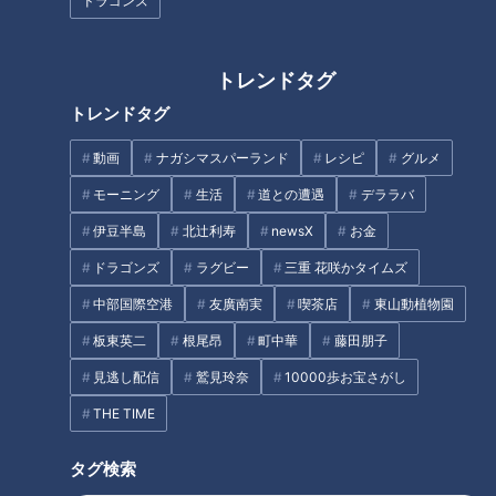
「面白えやつ」スポーツジャー
ドラゴンズ
ナリストが注目する中日の選手
東京湾に浮かぶ謎の巨大建造物
とは
「風の塔」の正体とは？ 「東京
トレンドタグ
湾アクアライン」の秘密を探る
旅
トレンドタグ
動画
ナガシマスパーランド
レシピ
グルメ
UFOキャッチャー誕生から40
モーニング
生活
道との遭遇
デララバ
年！人気のきっかけとは
今ではなかなか見かけない「こ
伊豆半島
北辻利寿
newsX
お金
どもの夏休みの風景」とは？
ドラゴンズ
ラグビー
三重 花咲かタイムズ
タグ
中部国際空港
友廣南実
喫茶店
東山動植物園
板東英二
根尾昂
町中華
藤田朋子
中日ドラゴンズ
コラム
立浪和義
見逃し配信
鷲見玲奈
10000歩お宝さがし
THE TIME
オススメ関連コンテンツ
タグ検索