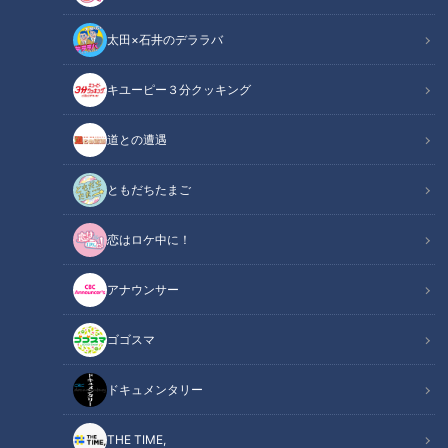
太田×石井のデララバ
キユーピー３分クッキング
道との遭遇
劇団四季『キャッツ』（撮影）堀 勝志古
ともだちたまご
この記事の画像
恋はロケ中に！
（全5枚）
アナウンサー
ゴゴスマ
ドキュメンタリー
THE TIME,