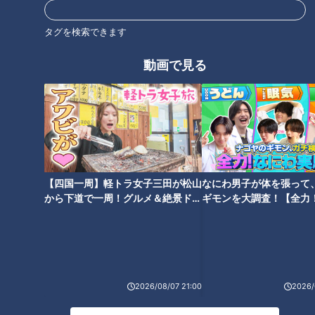
タグを検索できます
動画で見る
立浪ドラゴンズ最下位で前半戦
球宴ファン投票での快挙と共に
を終了～新監督を襲った最大の
浮き彫りになった立浪ドラゴン
誤算とは？
ズ 深刻な課題
【四国一周】軽トラ女子三田が松山
なにわ男子が体を張って
から下道で一周！グルメ＆絶景ドラ
ギモンを大調査！【全力
イブ⑳
験部～ナゴヤのギモン、
後半戦、常勝ドラゴンズのカギ
中日・藤嶋健人「勝ちパター
～】
を握る勝野昌慶投手！復帰を目
ン、緊急先発、ムードメーカ
指す右腕を支えたエースの言葉
ー」様々な役割を担う頼れるリ
とは！？
リーバーに迫る
2026/08/07 21:00
2026/