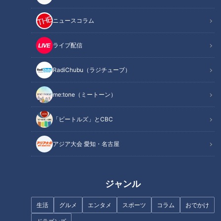
ニュースコラム
記事に戻る
ライブ配信
この記事を見たあなたへのおすすめ
RadiChubu（ラジチューブ）
me:tone（ミートーン）
「ビートルズ」とCBC
ワールドカップベスト4、イン
グランド対アルゼンチンに潜む
難病・道化師様魚鱗癬の“難しい
アジア大会 愛知・名古屋
因縁とは
こと”とは…発熱との闘い編～
定期配信型ドキュメンタリー
「ピエロと呼ばれた息子」第
ジャンル
103話
生活
グルメ
エンタメ
スポーツ
コラム
おでかけ