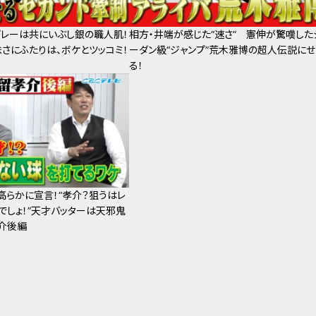
プレーは共にいぶし銀の職人肌！
相方・井端が感じた“速さ” 憲伸が驚嘆した
さにふたりは、ボケとツッコミ！
ーダン級“ジャンプ”荒木雅博の超人伝説にせ
る！
高らかに宣言！“孝介？狙うはレ
でしょ！”天才バッターは天邪鬼
介後編