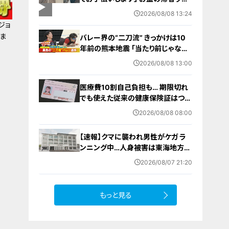
シュが本格化 東海道新幹線下りがピ
2026/08/08 13:24
ーク 名古屋駅も家族連れらで朝から
ジョ
混雑
ま
バレー界の“二刀流” きっかけは10
年前の熊本地震 ｢当たり前じゃなか
った｣ オフシーズンゼロの過酷スケ
2026/08/08 13:00
ジュール 異例の道を進むワケ【アジ
ア大会 愛知･名古屋2026】
医療費10割自己負担も… 期限切れ
でも使えた従来の健康保険証はつい
に終了 8月以降起こりうるマイナ保
2026/08/08 08:00
険証の“落とし穴” 注意すべき2つの
有効期限
【速報】クマに襲われ男性がケガ ラ
ンニング中…人身被害は東海地方で
今シーズン初めて 岐阜県高山市
2026/08/07 21:20
もっと見る