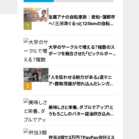
友廣アナの自転車旅｜愛知・蒲郡市
へ！三河湾ぐるっと125kmの自転車
1
旅！【チャント！特集】
大学のサークルで増える？複数のス
ポーツを融合させた「ピックルボー
ル」
「人を狂わせる魅力がある」道マニ
ア・鹿取茂雄が惚れ込んだレンガの
3
橋梁とは？未公開の道3選
2
美味しさと栄養、ダブルでアップ！と
うもろこしのバター醤油炊き込みご
飯
弁当3個で3万円？PayPay会計ミス