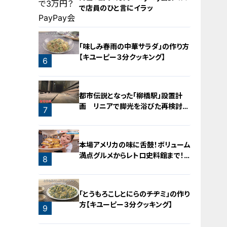
で店員のひと言にイラッ
4
「味しみ春雨の中華サラダ」の作り方
【キユーピー３分クッキング】
6
5
都市伝説となった「柳橋駅」設置計
画 リニアで脚光を浴びた再検討の
7
機運
本場アメリカの味に舌鼓！ボリューム
満点グルメからレトロ史料館まで！
8
愛知・東海市の感動スポット3選
「とうもろこしとにらのチヂミ」の作り
方【キユーピー３分クッキング】
9