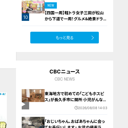
NEW
【四国一周】軽トラ女子三田が松山
10
から下道で一周！グルメ＆絶景ドライ
ブ⑳
もっと見る
CBCニュース
CBC NEWS
東海地方で初めての「こどもホスピ
ス」が長久手市に開所 小児がんなど
重い病気の子どもと家族を支える施
2026/08/08 14:03
設 利用料は無料 愛知の「長久手の
おうち」
「おじいちゃん、おばあちゃんに会っ
てお手伝いします」 お盆の帰省ラッ