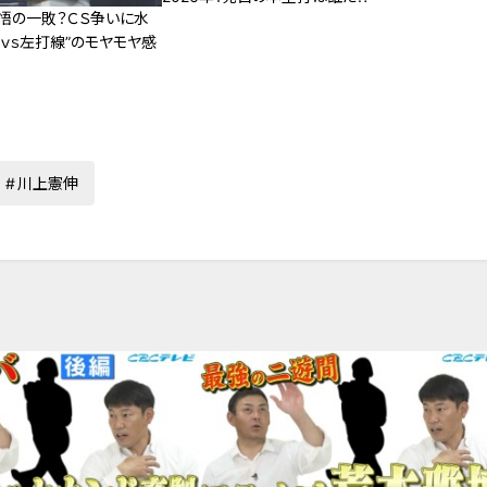
悟の一敗？ＣＳ争いに水
ｖｓ左打線”のモヤモヤ感
川上憲伸