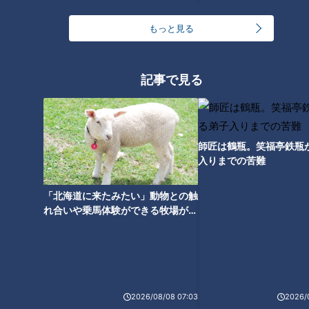
もっと見る
ランキング
RANKING
記事で見る
24時間
週間
月間
師匠は鶴瓶。笑福亭鉄瓶
ゴスペラーズ酒井雄二が語る、音頭とあんこの魅力
入りまでの苦難
「北海道に来たみたい」動物との触
中村彩賀の10000歩お宝さがし｜グルメ＆名所！
れ合いや乗馬体験ができる牧場がオ
雨の三重・四日市市でお宝探し【チャント！特集】
ススメ！不動産屋さんが住みたい街
2
とは
1
「豆腐と天かすの卵とじ丼」の作り方【キユーピー
３分クッキング】
3
2026/08/08 07:03
2026/