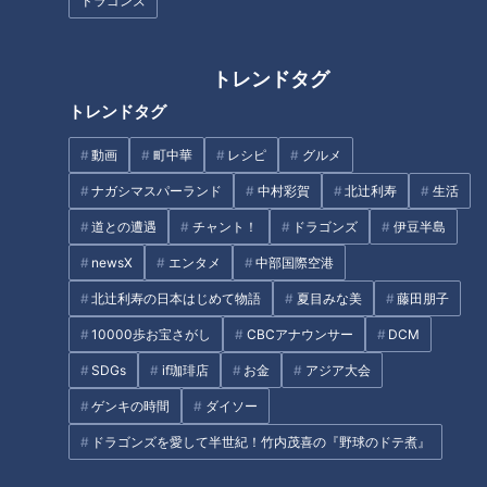
ドラゴンズ
母校46年ぶりベスト16、実況ア
ナが覚えた違和感「勝負を楽し
CBC新人アナウンサー4人が“初
め」の正体
鳴き” 小川実桜アナ・瀧川幸樹
トレンドタグ
アナ・友廣南実アナ・中村彩賀
トレンドタグ
アナ 30秒で自己紹介します！
タグ
動画
町中華
レシピ
グルメ
ナガシマスパーランド
中村彩賀
北辻利寿
生活
スポーツ
中日ドラゴンズ
木下雄介
道との遭遇
チャント！
ドラゴンズ
伊豆半島
newsX
エンタメ
中部国際空港
オススメ関連コンテンツ
北辻利寿の日本はじめて物語
夏目みな美
藤田朋子
10000歩お宝さがし
CBCアナウンサー
DCM
SDGs
if珈琲店
お金
アジア大会
ゲンキの時間
ダイソー
ドラゴンズを愛して半世紀！竹内茂喜の『野球のドテ煮』
「落合ノック」から10年 ドラ
ヤンチャで律儀なドラゴンズ土