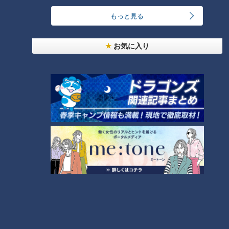
もっと見る
汗をかかないと熱中症のリスクあり！汗をかきにく
い人はどうしたらいいの？
4
お気に入り
急逝木下雄がハマの夜空に降らせた涙雨 侍・井端
コーチが今だから明かす“ドラ大野雄起用法”秘話
5
日本シリーズのＭＶＰ中村紀洋～ドラゴンズ立浪新
政権コーチ列伝（3）
6
ルーキー捕手・石伊雄太に球界が注目！優勝と共に
輝いた竜のキャッチャー列伝
7
【道マニア】新潟・古代から日本海側を支えてきた
「北国街道」【道との遭遇】
8