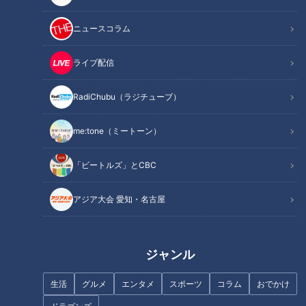
ニュースコラム
安藤渚七、10年憧れた『君の名
は。』の聖地で言葉を失う
ライブ配信
【切り抜きみてちょ】榊原アナ
が実況で一番きびしいシチュエ
RadiChubu（ラジチューブ）
ーションは？ #ドラゴンズ #若
狭アナ #榊原アナ #中村アナ #
中日ドラゴンズ
me:tone（ミートーン）
「ビートルズ」とCBC
アジア大会 愛知・名古屋
「僕も監督だったら、福永さん
佐藤楠大アナに密着！後輩3人
をセカンドにすると思う」虎視
にはなめられている！？ #アジ
眈々と竜のセカンド奪取を狙う
ア大会 #名古屋 #スポーツ #佐
田中幹也の思考
藤アナ #インタビュー
ジャンル
生活
グルメ
エンタメ
スポーツ
コラム
おでかけ