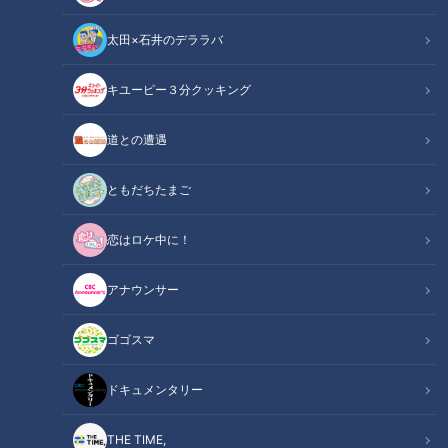
太田×石井のデララバ
キユーピー３分クッキング
「サンデードラゴンズ」より当日の様子(C)CBCテレビ
道との遭遇
この記事の画像
（全3枚）
ともだちたまご
恋はロケ中に！
アナウンサー
記事に戻る
ゴゴスマ
この記事を見たあなたへのおすすめ
ドキュメンタリー
THE TIME,