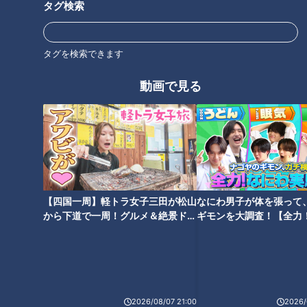
ゴンズ沖縄キャンプに見る令和
田龍空。実力でつかんだ一軍デ
タグ検索
時代の指導者像～最強の内野守
ビューと仁村徹二軍監督の信念
備を目指して～（高田アナ）
（宮部アナ）
タグを検索できます
動画で見る
滝と待機で根尾獲得！球団公
LiSAさんゲスト出演！CBC野球
認？終身名誉待機アナウンサー
中継・副音声のウラガワ（榊原
のドラフト後記（若狭アナ）
アナ）
【四国一周】軽トラ女子三田が松山
なにわ男子が体を張って
から下道で一周！グルメ＆絶景ドラ
ギモンを大調査！【全力
イブ⑳
験部～ナゴヤのギモン、
～】
2026/08/07 21:00
2026/