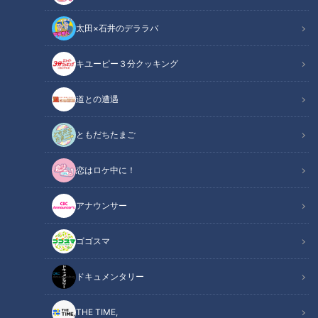
太田×石井のデララバ
キユーピー３分クッキング
15秒に１回…無意識に声が出る“悪魔の病気”「トゥレット症」と闘うウ
道との遭遇
ーバー配達員
ともだちたまご
この記事の画像
（全1枚）
恋はロケ中に！
アナウンサー
ゴゴスマ
記事に戻る
ドキュメンタリー
この記事を見たあなたへのおすすめ
THE TIME,