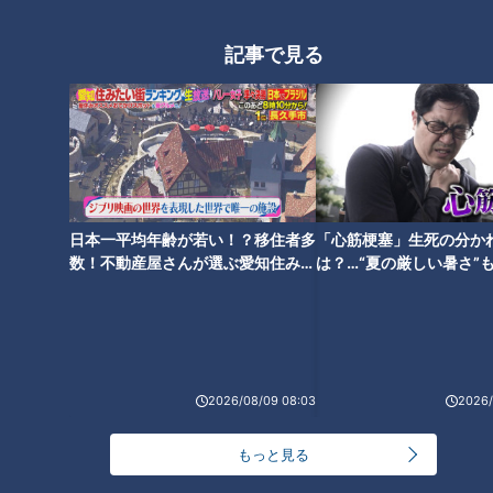
おじさん”に密着
記事で見る
日本一平均年齢が若い！？移住者多
「心筋梗塞」生死の分か
数！不動産屋さんが選ぶ愛知住みた
は？…“夏の厳しい暑さ”
い街ランキング1位は？
に！発症前のキケンなサ
法
ランキング
RANKING
2026/08/09 08:03
2026/
24時間
週間
月間
もっと見る
NEW