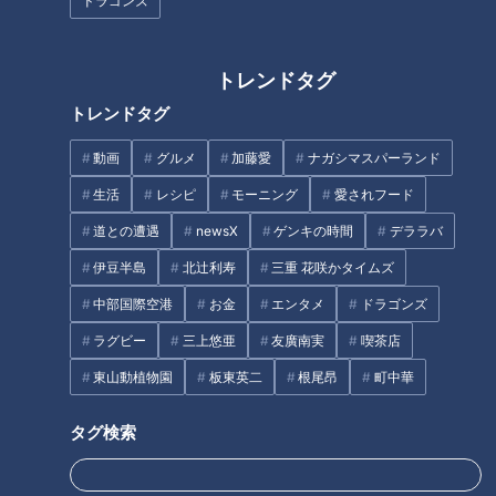
ドラゴンズ
トレンドタグ
「業務用食品スーパーアミカ」
退院した翌日…再び入院。繰り
トレンドタグ
は冷凍食品が豊富！人気ランキ
返していた病院での暮らし…配
ングベスト3や時短アイデア弁
信型ドキュメンタリー「ピエロ
動画
グルメ
加藤愛
ナガシマスパーランド
当の作り方を紹介
と呼ばれた息子」第120話
生活
レシピ
モーニング
愛されフード
タグ
道との遭遇
newsX
ゲンキの時間
デララバ
動画
ドキュメンタリー
チャント！
伊豆半島
北辻利寿
三重 花咲かタイムズ
中部国際空港
お金
エンタメ
ドラゴンズ
ラグビー
三上悠亜
友廣南実
喫茶店
オススメ関連コンテンツ
東山動植物園
板東英二
根尾昂
町中華
タグ検索