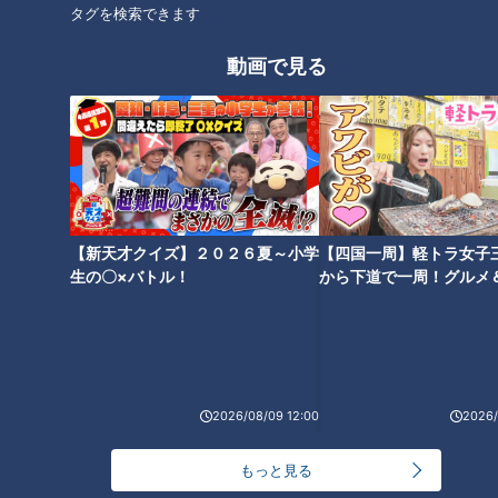
タグを検索できます
人の目が怖い“視線恐怖症” のプ
“自閉症”の一人息子と父の２人
ロボクサー ひきこもりだった青
の食卓…13歳の誕生日に亡き母
動画で見る
年が克服のために選んだ道
から遺された動画メッセージと
は
７秒前の記憶が消えていく女
「自分の声で話したい」がん・
【新天才クイズ】２０２６夏～小学
【四国一周】軽トラ女子
性・・“すべてをメモする生
ALS患者の希望となるか‥自分の
生の〇×バトル！
から下道で一周！グルメ
イブ⑳
活”に長期密着取材「消えていく
声を再現するアプリとは！？
今～7秒の記憶と生きる～」
2026/08/09 12:00
2026/
【ガン闘病‥涙の真相】繁華街
もっと見る
で鶏とお散歩！？謎の“ニワトリ