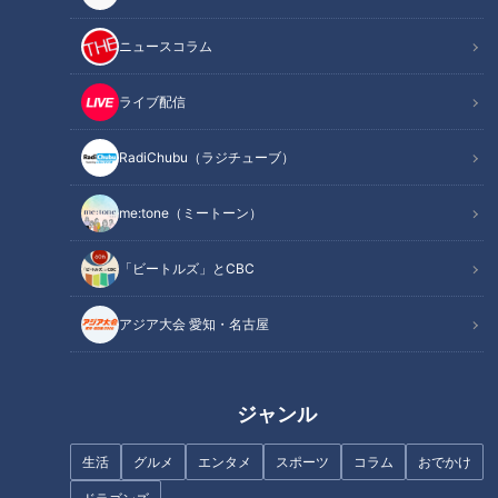
ニュースコラム
ライブ配信
フランス人は菓子店「シャトレ
ーゼ」の店名に顔を赤らめる？
RadiChubu（ラジチューブ）
「◯◯◯付いちゃってる…」
賀久くんの夏休み～難病・道化
me:tone（ミートーン）
師様魚鱗癬と闘う～配信型ドキ
ュメンタリー「ピエロと呼ばれ
た息子」第１４３話
「ビートルズ」とCBC
アジア大会 愛知・名古屋
“悪魔の病気”トゥレット症と闘
ニワトリとともに都会で暮らす
う若者…食事は？就職活動は？
50代男性「この子がいたおかげ
ジャンル
「普通に生きるのに困ります」
で」【3分半ドキュメンタリ
ー】
生活
グルメ
エンタメ
スポーツ
コラム
おでかけ