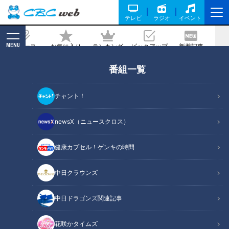
テレビ
ラジオ
イベント
MENU
ニュース
お気に入り
ランキング
ピックアップ
新着記事
CBC MAGAZINE
番組一覧
15秒に１回…無意識に声が出る“悪魔の
病気”「トゥレット症」と闘うウーバー
チャント！
配達員
newsX（ニュースクロス）
記事に戻る
健康カプセル！ゲンキの時間
中日クラウンズ
中日ドラゴンズ関連記事
花咲かタイムズ