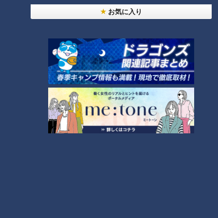
「心筋梗塞」生死の分かれ道は？…“夏の厳しい暑
お気に入り
1
さ”もきっかけに！発症前のキケンなサインと対処
法
NEW
モーニング娘。‘26井上春華がハロメンで仲良くし
たいと思っている人は？
「すごい痩せましたね！」…世界一楽なスクワッ
ト！？ダイエットのスペシャリストに学ぶ「無理な
3
くやせる方法」
大学のサークルで増える？複数のスポーツを融合さ
せた「ピックルボール」
2
「夏の脳梗塞」熱中症に似ている！？…生死の分か
れ道！経験者から学ぶ“発症時の身体の異変”
5