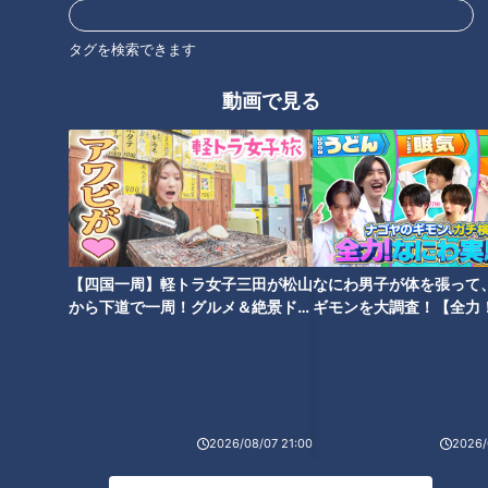
「どうせ自分なんか」障害のあ
人の目が怖い“視線恐怖症” のプ
る非行少年…孤立から防ぐには
ロボクサー ひきこもりだった青
タグを検索できます
年が克服のために選んだ道
動画で見る
【ガン闘病‥涙の真相】繁華街
兵士を看病した戦時中からずっ
で鶏とお散歩！？謎の“ニワトリ
と現役‥「仕事がある限り働き
おじさん”に密着
続ける」97歳の看護師の生き方
【四国一周】軽トラ女子三田が松山
なにわ男子が体を張って
から下道で一周！グルメ＆絶景ドラ
ギモンを大調査！【全力
イブ⑳
験部～ナゴヤのギモン、
～】
余命を知った母から“自閉症”の
2026/08/07 21:00
2026/
一人息子へ‥最期にどうしても
伝えたかったこと。「人生の節