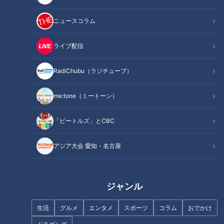
ニュースコラム
ライブ配信
退院した翌日…再び入院。繰り
病院のウラ側 人命救う薬剤師
RadiChubu（ラジチューブ）
返していた病院での暮らし…配
薬剤師のお仕事場に突撃
信型ドキュメンタリー「ピエロ
と呼ばれた息子」第120話
me:tone（ミートーン）
「ビートルズ」とCBC
アジア大会 愛知・名古屋
最高の焼き加減！とろける上ロ
愛知県春日井市の愛されフード
ース / 12月オープン！新津島名
『ハオユー麺』を調査！ オイ
物！【愛されフード】
スターソースがまとめ役！ 人
ジャンル
気町中華の40年以上変わらぬ味
生活
グルメ
エンタメ
スポーツ
コラム
おでかけ