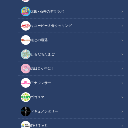
太田×石井のデララバ
キユーピー３分クッキング
ドキュメンタリー
長編ドキュメンタリー
道との遭遇
重い自閉症がある中野光一君。
ともだちたまご
父親の真一郎さんと２人暮らしです。
恋はロケ中に！
光一君の13歳の誕生日に、病気で亡くなった母親はビデオメ
ッセージを遺していました。
アナウンサー
光一君はどう受け止めたのでしょうか、密着です。
ゴゴスマ
この記事の画像を見る
ドキュメンタリー
この記事を見たあなたへのおすすめ
THE TIME,