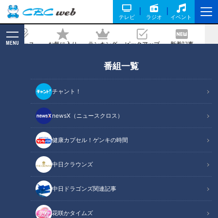
テレビ
ラジオ
イベント
MENU
ニュース
お気に入り
ランキング
ピックアップ
新着記事
CBC MAGAZINE
番組一覧
“自閉症”の一人息子と父の２人の食卓…
13歳の誕生日に亡き母から遺された動画
チャント！
メッセージとは
newsX（ニュースクロス）
2022/09/14 21:00
健康カプセル！ゲンキの時間
中日クラウンズ
中日ドラゴンズ関連記事
花咲かタイムズ