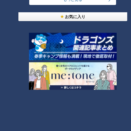
っと125kmの自転車旅！【チャント！特集】
1
お気に入り
大学のサークルで増える？複数のスポーツを融合さ
せた「ピックルボール」
「人を狂わせる魅力がある」道マニア・鹿取茂雄が
惚れ込んだレンガの橋梁とは？未公開の道3選
3
弁当3個で3万円？PayPay会計ミスで店員のひと言
にイラッ
2
美味しさと栄養、ダブルでアップ！とうもろこしの
バター醤油炊き込みご飯
しなびた「ナス」が復活する裏ワザとは？農家に聞