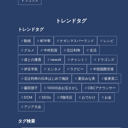
ドラゴンズ
「何杯でも食べられる」名古屋
【後編】聴覚障害のある医師の
トレンドタグ
コーチンの脂が決め手！？地元
ドキュメンタリー 音のない世
トレンドタグ
民絶賛のとりめしとは？愛知・
界でどう診る？ 新型コロナ…
江南市の“ふわもち”食パンも調
「マスクだらけは困ります」ナ
動画
町中華
ナガシマスパーランド
レシピ
タグ
査！
レーションにも挑戦
グルメ
中村彩賀
北辻利寿
生活
動画
ドキュメンタリー
WEB限定
自閉症
道との遭遇
newsX
チャント！
ドラゴンズ
伊豆半島
エンタメ
ラグビー
中部国際空港
北辻利寿の日本はじめて物語
夏目みな美
板東英二
オススメ関連コンテンツ
藤田朋子
10000歩お宝さがし
CBCアナウンサー
DCM
SDGs
if珈琲店
おでかけ
お金
アジア大会
タグ検索