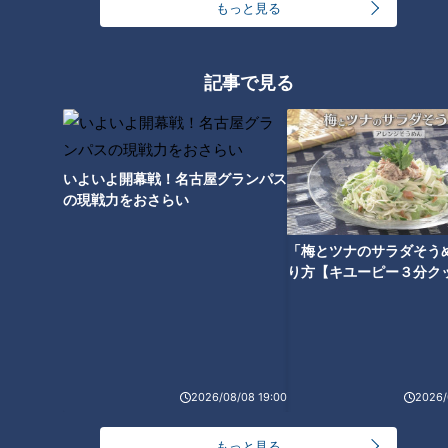
もっと見る
目で見てほしい」動画メッセー
ジ
記事で見る
いよいよ開幕戦！名古屋グランパス
の現戦力をおさらい
「梅とツナのサラダそう
り方【キユーピー３分ク
ランキング
RANKING
24時間
週間
月間
2026/08/08 19:00
2026/
友廣アナの自転車旅｜愛知・蒲郡市へ！三河湾ぐる
もっと見る