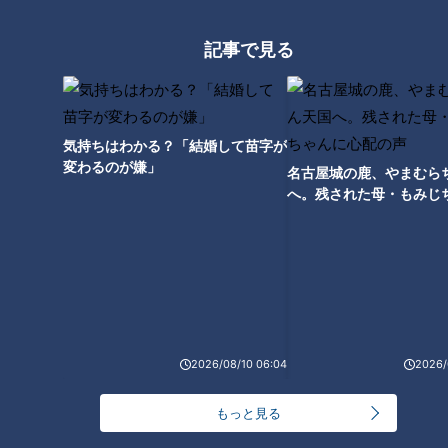
放題！「スパゲティと果実」が
オープン
記事で見る
気持ちはわかる？「結婚して苗字が
変わるのが嫌」
名古屋城の鹿、やまむら
厚切り！？よく焼き！？コメダ
へ。残された母・もみじ
のちょっと嬉しいサービスと
配の声
気軽に本格中華を楽しめる！
は？お客を魅了する”こだわ
「世界の山ちゃん」系列の「中
り”を紹介！
華酒場やむちゃん 伏見店」オー
プン！
2026/08/10 06:04
2026/
もっと見る
名古屋喫茶の定番!「モーニング
のルーツはこうだったんじゃな