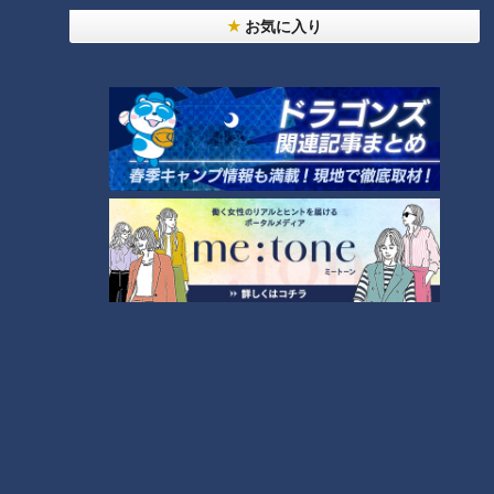
いか？」劇場～大竹敏之の「シ
お気に入り
ン・名古屋めし」
ランキング
RANKING
24時間
週間
月間