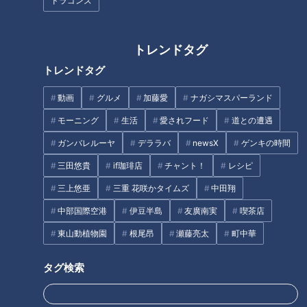
ドラゴンズ
フランス人は菓子店「シャトレ
ーゼ」の店名に顔を赤らめる？
ランチもディナーも！名古屋発
トレンドタグ
祥の人気店「ステーキのあさく
トレンドタグ
ま」。おすすめのメニューやお
得情報も！
動画
グルメ
加藤愛
ナガシマスパーランド
モーニング
生活
愛されフード
道との遭遇
ガンバレルーヤ
デララバ
newsX
ゲンキの時間
三田悠貴
if珈琲店
チャント！
レシピ
回転寿司なのに炎のパフォーマ
13年ぶりに大人気タルト店「キ
三上悠亜
三重 花咲かタイムズ
中田翔
ンス！？愛知県発祥の「魚魚
ルフェボン」が復活！？名古
中部国際空港
伊豆半島
友廣南実
喫茶店
丸」の人気の秘密とは テレビ初
屋・栄に話題の新店が続々オー
となる新メニュー開発の裏側も
プン！コメダ珈琲店の新ブラン
東山動植物園
根尾昂
瀬藤亮太
町中華
ドも
タグ検索