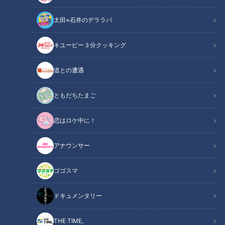
太田×石井のデララバ
キユーピー３分クッキング
道との遭遇
CBCテレビ：画像「デララバ」
ともだちたまご
この記事の画像
恋はロケ中に！
（全13枚）
アナウンサー
ゴゴスマ
ドキュメンタリー
THE TIME,