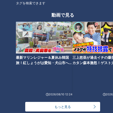
タグを検索できます
餃子に味噌土手、創業１００年
「味しみ春雨の中華サラダ」の
超えの居酒屋も！？名古屋・栄
作り方【キユーピー３分クッキ
動画で見る
のグルメを大特集！長く愛され
ング】
る老舗店の秘密に迫る
タグ
グルメ
ジャッキー飯店
中華
最新マリンレジャー＆夏休み韓国
三上悠亜が過去イチの爆
オススメ関連コンテンツ
旅！紅しょうがは愛知・犬山市へ
カタン森本激怒！ゲスト
【花咲かタイムズ】
【ともだちたまご】
2026/08/10 12:24
2026/
味噌カツは豆味噌文化圏が生ん
だ洋食の最高傑作！～大竹敏之
もっと見る
珠玉のフルーツがランチで食べ
の「シン・名古屋めし」