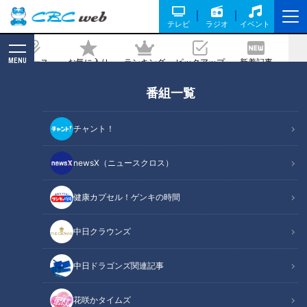
テレビ
ラジオ
イベント
MENU
ニュース
お気に入り
ランキング
ピックアップ
新着記事
CBC MAGAZINE
番組一覧
フレンチ×中華料理×居酒屋が１月にオ
ープン！中華酒場「ジャッキー飯店」
チャント！
記事に戻る
newsX（ニュースクロス）
健康カプセル！ゲンキの時間
中日クラウンズ
中日ドラゴンズ関連記事
花咲かタイムズ