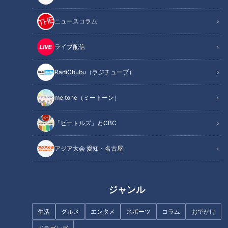
ニュースコラム
ライブ配信
RadiChubu（ラジチューブ）
me:tone（ミートーン）
「ビートルズ」とCBC
記事に戻る
アジア大会 愛知・名古屋
この記事を見たあなたへのおすすめ
ジャンル
生活
グルメ
エンタメ
スポーツ
コラム
おでかけ