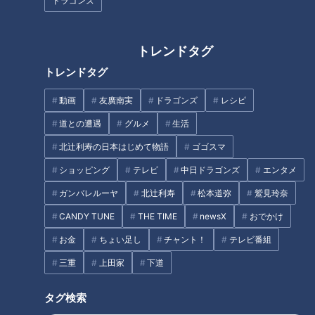
ドラゴンズ
名古屋に駄菓子屋「昭和ハウ
敵地でこそ熱い応援を！関東ド
トレンドタグ
ス」がオープン！1万点以上のコ
ラゴンズファンが集う「関東燃
レクションを持つ“昭和愛好
えドラ会」の反骨心あふれる心
トレンドタグ
家”がつくるレトロ空間
意気
動画
友廣南実
ドラゴンズ
レシピ
道との遭遇
グルメ
生活
北辻利寿の日本はじめて物語
ゴゴスマ
ショッピング
テレビ
中日ドラゴンズ
エンタメ
観光マップには載っていな
い！？伊勢神宮の穴場スポッ
ガンバレルーヤ
北辻利寿
松本道弥
鷲見玲奈
ト！国内外からお客さんが来る
CANDY TUNE
THE TIME
newsX
おでかけ
たこ焼き店とは？
入社2年目さわやかアナウンサ
ーが、愛知県犬山市の町中華の
お金
ちょい足し
チャント！
テレビ番組
異色メニュー『どんでん丼』を
三重
上田家
下道
調査！地元の愛されフードに迫
タグ
る！
タグ検索