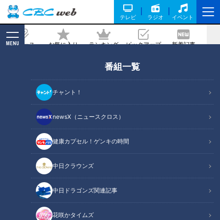
テレビ
ラジオ
イベント
MENU
ニュース
お気に入り
ランキング
ピックアップ
新着記事
CBC MAGAZINE
番組一覧
知らないと損！？ 絶対見るべき「伊勢神
宮」の激推しスポットとは？ おはらい町
チャント！
の最新人気グルメも紹介
newsX（ニュースクロス）
記事に戻る
健康カプセル！ゲンキの時間
中日クラウンズ
中日ドラゴンズ関連記事
花咲かタイムズ