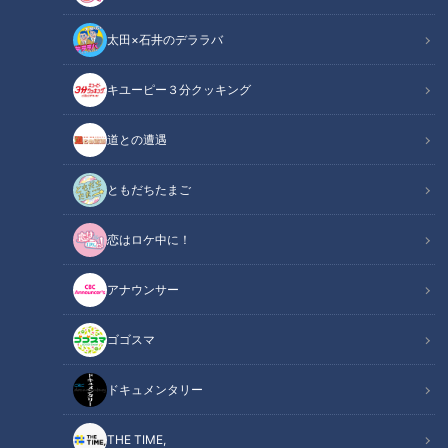
太田×石井のデララバ
キユーピー３分クッキング
道との遭遇
CBCテレビ：画像「デララバ」
ともだちたまご
この記事の画像
（全7枚）
恋はロケ中に！
アナウンサー
ゴゴスマ
ドキュメンタリー
THE TIME,