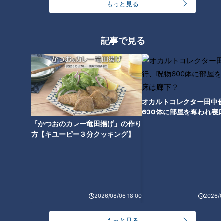
もっと見る
あんかけスパは何位？『名古屋
名古屋市内で最も古い喫茶店と
めしランキング』を発表！そこ
記事で見る
言われる「喫茶まつば」小倉ト
から学ぶ名古屋めし基礎知識と
ースト誕生秘話
は？
オカルトコレクター田中
600体に部屋を奪われ寝
2000人に1人しか注文しない幻
下？
「かつおのカレー竜田揚げ」の作り
のメニュー！？山本屋本店「味
方【キユーピー３分クッキング】
噌煮込うどん」意外と知らない
驚きのサービス
2026/08/06 18:00
2026/
もっと見る