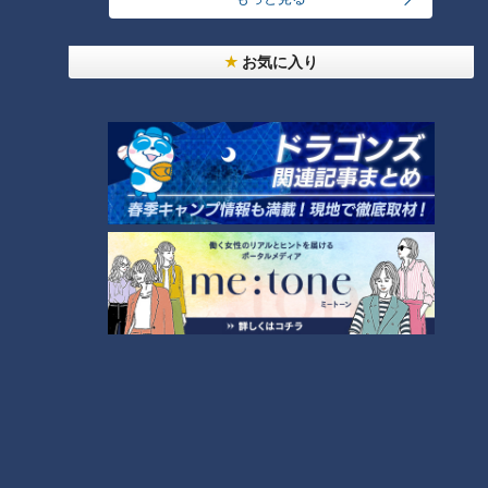
お気に入り
ランキング
RANKING
24時間
週間
月間
「人を狂わせる魅力がある」道マニア・鹿取茂雄が
惚れ込んだレンガの橋梁とは？未公開の道3選
1
友廣アナの自転車旅｜愛知・蒲郡市へ！三河湾ぐる
っと125kmの自転車旅！【チャント！特集】
2
NEW