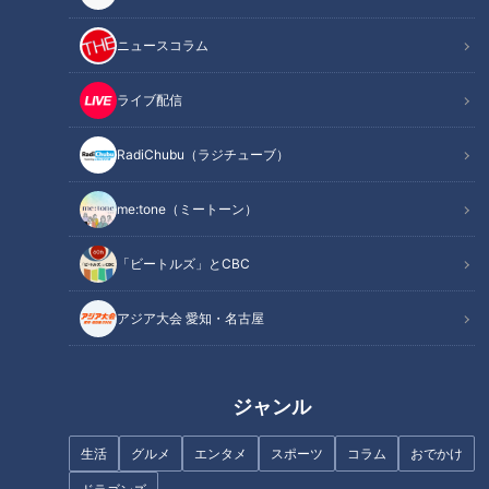
ニュースコラム
記事に戻る
ライブ配信
この記事を見たあなたへのおすすめ
RadiChubu（ラジチューブ）
me:tone（ミートーン）
「ビートルズ」とCBC
風来坊風の手羽先 作り方
アジア大会 愛知・名古屋
大須で味わう新感覚の手羽先！
豊富なフレーバーが人気の「手
羽先むすめ」
ジャンル
生活
グルメ
エンタメ
スポーツ
コラム
おでかけ