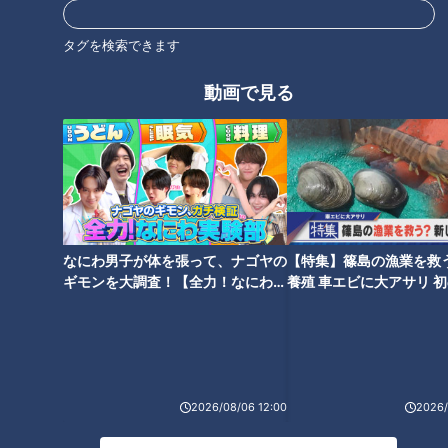
エンタメ
デララバ
伊勢うどん
伊勢神宮
太田光
石井亮次
タグを検索できます
動画で見る
オススメ関連コンテンツ
なにわ男子が体を張って、ナゴヤの
【特集】篠島の漁業を救
ギモンを大調査！【全力！なにわ実
養殖 車エビに大アサリ 
創業時は甘味屋だった！？東海
＜ランキング続き＞デララバが
験部～ナゴヤのギモン、ガチ検証
【newsX】
地方のソウルフード「スガキ
「伊勢神宮周辺グルメ」を調
～】
ヤ」誕生のきっかけとは？
査！最新人気ランキングで1位に
輝いたのは？
2026/08/06 12:00
2026/