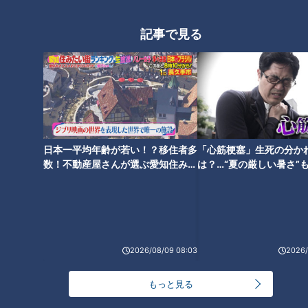
礎知識とは？
爆笑問題・太田光「これは知ら
なかった！」
記事で見る
2000人に1人しか注文しない幻
のメニュー！？山本屋本店「味
台湾ラーメン発祥の味仙！他府
噌煮込うどん」意外と知らない
県民に送る「名古屋で味仙デビ
驚きのサービス
日本一平均年齢が若い！？移住者多
「心筋梗塞」生死の分か
ューのトリセツ」
数！不動産屋さんが選ぶ愛知住みた
は？…“夏の厳しい暑さ”
い街ランキング1位は？
に！発症前のキケンなサ
法
2026/08/09 08:03
2026/
ひつまぶしの発祥？門外不出の
もっと見る
タレの秘密とは？「あつた蓬莱
軒」知られざる驚きの情報