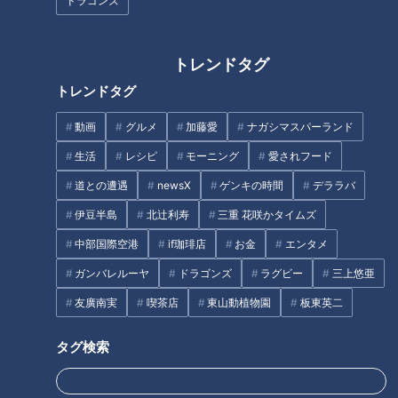
ドラゴンズ
フランス人は菓子店「シャトレ
ーゼ」の店名に顔を赤らめる？
トレンドタグ
今すぐマネできる！つけてみそ
かけてみそレシピ
トレンドタグ
動画
グルメ
加藤愛
ナガシマスパーランド
生活
レシピ
モーニング
愛されフード
道との遭遇
newsX
ゲンキの時間
デララバ
伊豆半島
北辻利寿
三重 花咲かタイムズ
密着270時間！矢場とんの世界
一おいしい食べ方が明らかに！
中部国際空港
if珈琲店
お金
エンタメ
昭和13年創業！だしの香り漂う
爆笑問題・太田光「これは知ら
ガンバレルーヤ
ドラゴンズ
ラグビー
三上悠亜
高山ラーメン発祥のお店「まさ
なかった！」
ごそば」
友廣南実
喫茶店
東山動植物園
板東英二
タグ検索