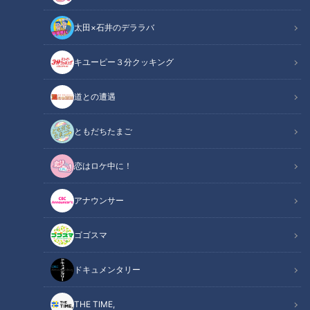
太田×石井のデララバ
キユーピー３分クッキング
道との遭遇
ともだちたまご
恋はロケ中に！
アナウンサー
ゴゴスマ
ドキュメンタリー
THE TIME,