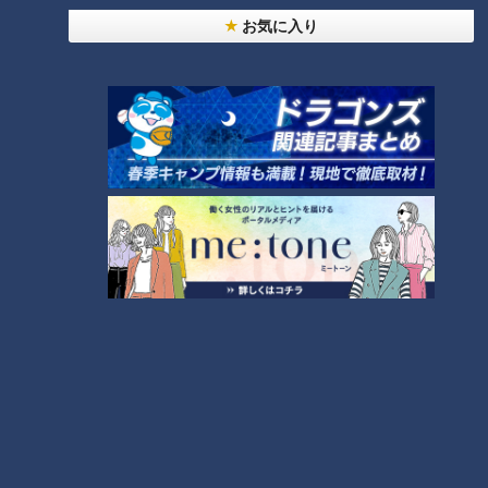
お気に入り
ランキング
RANKING
24時間
週間
月間
NEW
「心筋梗塞」生死の分かれ道は？…“夏の厳しい暑