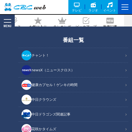
テレビ
ラジオ
イベント
MENU
ニュース
お気に入り
ランキング
ピックアップ
新着記事
CBC MAGAZINE
番組一覧
「矢場とん」の名物「みそかつ」は偶然
生まれた？美味しく食べられるこだわり
チャント！
の裏技も紹介！
newsX（ニュースクロス）
記事に戻る
健康カプセル！ゲンキの時間
中日クラウンズ
中日ドラゴンズ関連記事
花咲かタイムズ