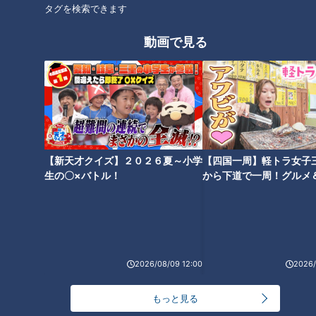
タグを検索できます
ナンバー１名古屋めし「ひつま
ドラファン1000人に聞いた今季
ぶし」の美味は東海地方の人が
期待の選手ランキング！栄えあ
動画で見る
一番分かる！～大竹敏之のシ
る第1位に選ばれたのは一体誰？
ン・名古屋めし
タグ
グルメ
みそかつ
矢場とん
【新天才クイズ】２０２６夏～小学
【四国一周】軽トラ女子
生の〇×バトル！
から下道で一周！グルメ
オススメ関連コンテンツ
イブ⑳
2026/08/09 12:00
2026/
『名古屋めしランキング』を発
密着270時間！矢場とんの世界
もっと見る
表！そこから学ぶ名古屋めし基
一おいしい食べ方が明らかに！