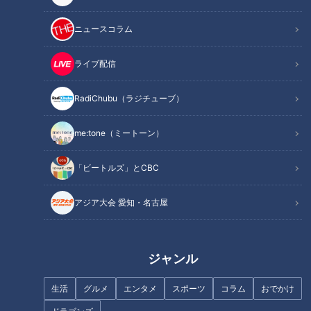
この記事の画像
（全6枚）
ニュースコラム
ライブ配信
RadiChubu（ラジチューブ）
me:tone（ミートーン）
「ビートルズ」とCBC
アジア大会 愛知・名古屋
記事に戻る
この記事を見たあなたへのおすすめ
ジャンル
生活
グルメ
エンタメ
スポーツ
コラム
おでかけ