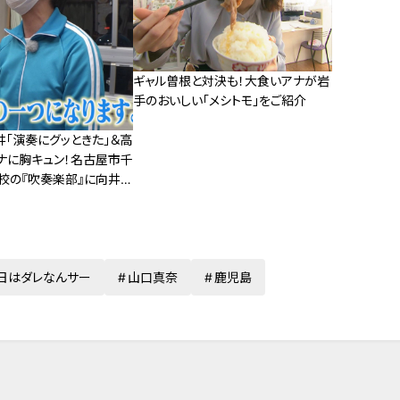
ギャル曽根と対決も！大食いアナが岩
手のおいしい「メシトモ」をご紹介
井「演奏にグッときた」＆高
ナに胸キュン！名古屋市千
校の『吹奏楽部』に向井ま
日はダレなんサー
山口真奈
鹿児島