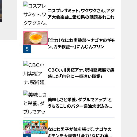
コスプレサミット、ワクワクさん、アジ
ア大会楽曲…愛知県の話題あれこれ
【全力！なにわ実験部～ナゴヤのギモ
ン、ガチ検証～】にんじんプリン
5
4
ＣＢＣ小川実桜アナ、呪術廻戦展で痛
感した「自分に一番遠い職業」
美味しさと栄養、ダブルでアップ！と
うもろこしのバター醤油炊き込みご
飯
6
なにわ男子が体を張って、ナゴヤの
ギモンを大調査！【全力！なにわ実験