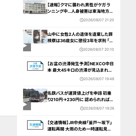
【速報】クマに襲われ男性がケガ ラ
ンニング中…人身被害は東海地方で
今シーズン初めて 岐阜県高山市
2026/08/07 21:20
山中に女性2人の遺体を遺棄した罪
検察は36歳女に懲役3年を求刑 ｢遺
棄時に近くに居続けたこと自体が重
2026/08/07 20:10
要な寄与｣ 女は｢黙秘します｣弁護側
は無罪主張
【お盆の渋滞発生予測】NEXCO中日
本 最大45キロの渋滞が見込まれる
区間も… 中央道・東名・新東名・東名
2026/08/07 19:48
阪道・伊勢湾岸道・北陸道など 一覧
（8月7日～16日）
名鉄バスが運賃値上げを申請 初乗
り210円→230円に 認められれば
12月から全路線で平均1割程度の値
2026/08/07 19:26
上げへ 人件費増や燃料価格の高止
まりが理由
【交通情報】JR中央線「釜戸～坂下」
運転再開 大雨のため一時運転見合
わせ