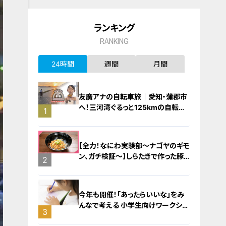
ランキング
RANKING
24時間
週間
月間
友廣アナの自転車旅｜愛知・蒲郡市
へ！三河湾ぐるっと125kmの自転車
1
旅！【チャント！特集】
【全力！なにわ実験部～ナゴヤのギモ
ン、ガチ検証～】しらたきで作った豚
2
バラミンチの油そば
今年も開催！「あったらいいな」をみ
んなで考える 小学生向けワークショ
3
ップを大府市で開催