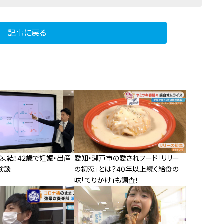
記事に戻る
凍結！42歳で妊娠・出産
愛知・瀬戸市の愛されフード「リリー
験談
の初恋」とは？40年以上続く給食の
味「てりかけ」も調査！