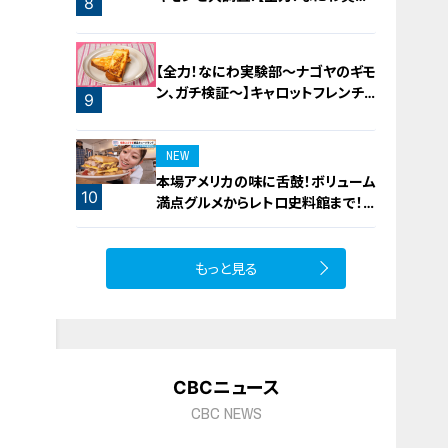
8
部～ナゴヤのギモン、ガチ検証～】
7
【全力！なにわ実験部～ナゴヤのギモ
ン、ガチ検証～】キャロットフレンチ
9
ロースト
NEW
本場アメリカの味に舌鼓！ボリューム
10
満点グルメからレトロ史料館まで！
愛知・東海市の感動スポット3選
もっと見る
CBCニュース
CBC NEWS