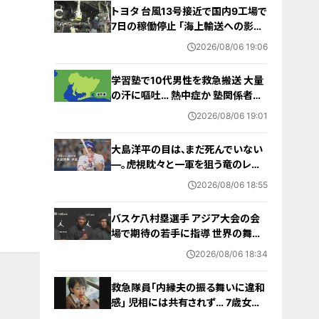
トヨタ 台風13号接近で国内9工場で
7日の稼働停止 ｢海上輸送への影響
を踏まえ判断｣ 夏季連休明けの17日
2026/08/06 19:06
から再開予定
学習塾で10代男性を救急搬送 大量
の汗に嘔吐… 熱中症か 塾関係者が
消防に通報 名古屋
2026/08/06 19:01
大島洋平の目は、まだ死んでいない
―。虎視眈々と一軍を狙う竜のレジ
ェンドが明かした現状とドラゴンズ
2026/08/06 18:55
への思い
バスケ八村塁選手 アジア大会の会
場で期待の若手に指導 世界の舞台
で戦うために… 愛知国際アリーナ
2026/08/06 18:34
救急隊員｢内縁夫の振る舞いに違和
感｣ 児相には共有されず… 7歳女児
虐待死 県の検証委員会が7つの提言