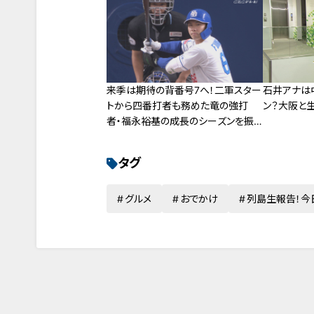
来季は期待の背番号7へ！二軍スター
石井アナは
トから四番打者も務めた竜の強打
ン？大阪と
者・福永裕基の成長のシーズンを振り
返る！
タグ
グルメ
おでかけ
列島生報告！今