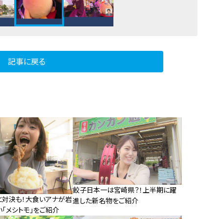
記事に戻る
餃子日本一は宮崎県？！上半期に躍
と対決も！大食いアナが岩
進した新名物をご紹介
「メシトモ」をご紹介