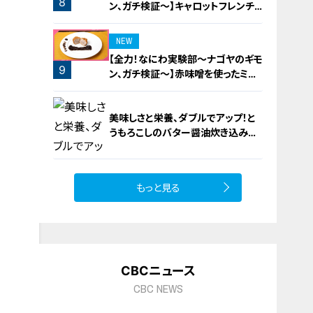
8
ン、ガチ検証～】キャロットフレンチ
ロースト
NEW
【全力！なにわ実験部～ナゴヤのギモ
9
ン、ガチ検証～】赤味噌を使ったミル
フィーユ味噌トンカツ
美味しさと栄養、ダブルでアップ！と
うもろこしのバター醤油炊き込みご
飯
もっと見る
10
CBCニュース
CBC NEWS