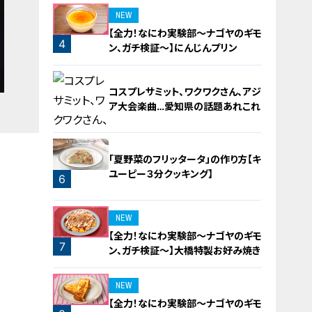
NEW
【全力！なにわ実験部～ナゴヤのギモ
4
ン、ガチ検証～】にんじんプリン
コスプレサミット、ワクワクさん、アジ
ア大会楽曲…愛知県の話題あれこれ
「夏野菜のフリッタータ」の作り方【キ
ユーピー３分クッキング】
6
5
NEW
【全力！なにわ実験部～ナゴヤのギモ
7
ン、ガチ検証～】大橋特製お好み焼き
NEW
【全力！なにわ実験部～ナゴヤのギモ