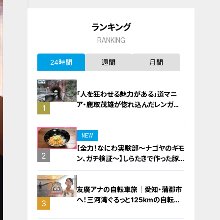
ランキング
RANKING
24時間
週間
月間
「人を狂わせる魅力がある」道マニ
ア・鹿取茂雄が惚れ込んだレンガの
1
橋梁とは？未公開の道3選
NEW
【全力！なにわ実験部～ナゴヤのギモ
2
ン、ガチ検証～】しらたきで作った豚
バラミンチの油そば
友廣アナの自転車旅｜愛知・蒲郡市
へ！三河湾ぐるっと125kmの自転車
3
旅！【チャント！特集】