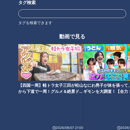
タグ検索
タグを検索できます
怒り、歌い、泣く！「亀崎潮干
奇祭「うにょおい！」と叫びな
動画で見る
祭」で巨大山車を曳きまわすア
がら炎の中を裸で疾走する「神
ツ過ぎる男たちに密着
戸山王まつり」
【四国一周】軽トラ女子三田が松山
なにわ男子が体を張って
【古川祭・起し太鼓】度胸試し
【八百津だんじり祭り】開催中
から下道で一周！グルメ＆絶景ドラ
ギモンを大調査！【全力
の大技「とんぼ」とは？【チャ
止の危機も…町中が一つとなっ
イブ⑳
験部～ナゴヤのギモン、
ント！】
た開催！【チャント！】
～】
2026/08/07 21:00
2026/