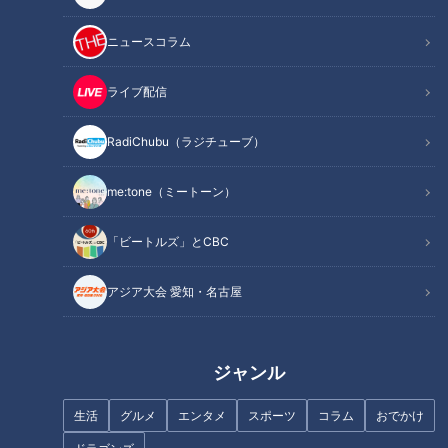
記事に戻る
ニュースコラム
この記事を見たあなたへのおすすめ
ライブ配信
RadiChubu（ラジチューブ）
me:tone（ミートーン）
全裸の若者を身代わりにして厄
つけま＆盛り髪のド派手な“令和
「ビートルズ」とCBC
払い！？死ぬほど過酷で参加者
ギャル”が担ぐ「ギャル神
激減の「上野間裸まいり」に挑
輿」！？極寒の海で行われる禊
アジア大会 愛知・名古屋
む若者たちに密着
とは
ジャンル
生活
グルメ
エンタメ
スポーツ
コラム
おでかけ
冷たいを超えて痛い！？真冬の
5連発！厄払いの宝石箱？宝光