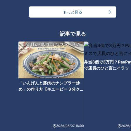
もっと見る
「打撲や擦り傷は当たり前」時
速30㎞の激走する馬に掴まるお
まんと祭り！初参加の少年たち
記事で見る
に密着
弁当3個で3万円？PayP
で店員のひと言にイラッ
「いんげんと豚肉のナンプラー炒
め」の作り方【キユーピー３分クッ
キング】
ランキング
2026/08/07 18:00
2026/
RANKING