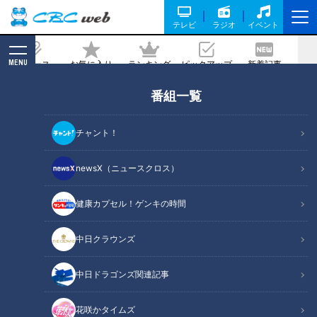
テレビ
ラジオ
イベント
MENU
ニュース
お気に入り
ランキング
ピックアップ
新着記事
CBC MAGAZINE
番組一覧
ど派手な盛り髪女子が神輿を担
ぐ！？“もう一つの熱田まつり”「熱田ま
チャント！
きわら奉納まつり」
newsX（ニュースクロス）
記事に戻る
健康カプセル！ゲンキの時間
中日クラウンズ
中日ドラゴンズ関連記事
花咲かタイムズ