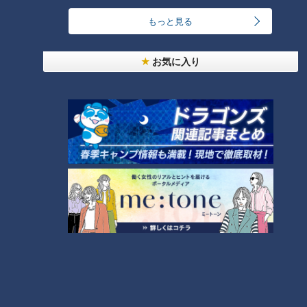
24時間
週間
月間
もっと見る
友廣アナの自転車旅｜愛知・蒲郡市へ！三河湾ぐる
お気に入り
っと125kmの自転車旅！【チャント！特集】
1
【全力！なにわ実験部～ナゴヤのギモン、ガチ検証
～】しらたきで作った豚バラミンチの油そば
2
今年も開催！「あったらいいな」をみんなで考える
小学生向けワークショップを大府市で開催
3
コスプレサミット、ワクワクさん、アジア大会楽
曲…愛知県の話題あれこれ