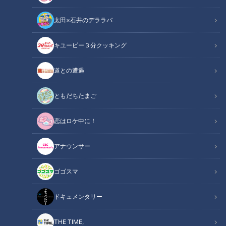
太田×石井のデララバ
キユーピー３分クッキング
CBCテレビ：画像『チャント！』
道との遭遇
この記事の画像
（全7枚）
ともだちたまご
恋はロケ中に！
アナウンサー
ゴゴスマ
ドキュメンタリー
THE TIME,