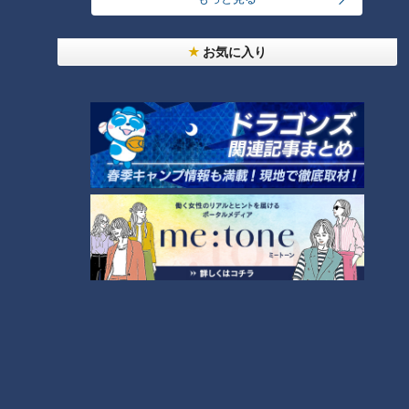
お気に入り
CBCテレビ：画像『チャント！』
寺坂くんが、さらなるOMATSURIちゃんを探していると、山
車に顔をグッと近づけている人を発見しました。彼は、祭りの
花形ポジションにあたる、山車の舵取りを任された犬塚泰介さ
ん。浜辺を突き進む「曳き下ろし」は、時には100人単位が集
まる大規模なものになります。その中で、犬塚さんのポジショ
ンは、綱の最前線。大勢を背中で背負う、重要な役目です。