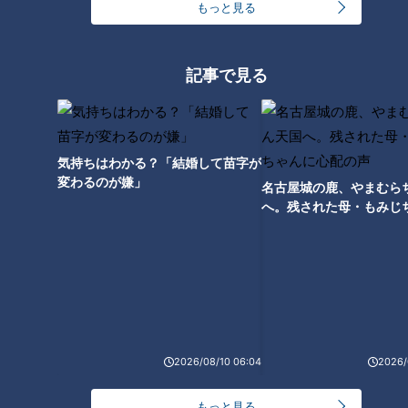
もっと見る
記事で見る
気持ちはわかる？「結婚して苗字が
変わるのが嫌」
名古屋城の鹿、やまむら
CBCテレビ：画像『チャント！』
へ。残された母・もみじ
配の声
さらに、近くでは「ヨイヨ～イ」と輪になって歌う男たちが。
これは「伊勢音頭」と呼ばれる民謡の大合唱です。「亀崎潮干
祭」では、自然発生的にOMATSURIちゃんたちが歌いだすん
だそう。
2026/08/10 06:04
2026/
選ばれた者にだけ与えられる「赤かんばん」
もっと見る