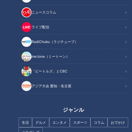
選ばれた者にだけ与えられる「赤かんばん」
祭りを生き、祭りに生かされる、亀崎の男たち
ニュースコラム
緊急事態！動かなくなった山車…男たちの魂の「曳き下ろ
し」
ライブ配信
オススメ関連コンテンツ
RadiChubu（ラジチューブ）
出発の儀式！「ヨイヨ～イ」輪になって歌う男た
me:tone（ミートーン）
ち
「ビートルズ」とCBC
アジア大会 愛知・名古屋
ジャンル
生活
グルメ
エンタメ
スポーツ
コラム
おでかけ