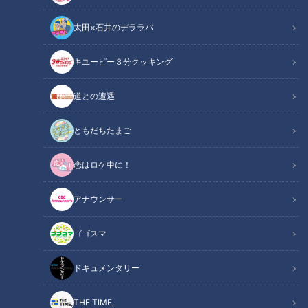
太田×石井のデララバ
キユーピー３分クッキング
チャント！
OMATSURIちゃん
道との遭遇
巨大な山車が海を駆け、男たちが怒り、歌い、そして泣く、唯
ともだちたまご
一無二の祭り。ユネスコ無形文化遺産にも登録されている愛知
恋はロケ中に！
県半田市の「亀崎潮干祭」が、4年ぶりに開催しました。まさ
に、“地元総力戦”ともいえるほどの熱気がぶつかり合うこの祭
アナウンサー
りで、一番アツい人、「OMATSURIちゃん」をタレントの寺
坂頼我くんが探します！
ゴゴスマ
INDEX
ドキュメンタリー
出発の儀式！「ヨイヨ～イ」輪になって歌う男たち
THE TIME,