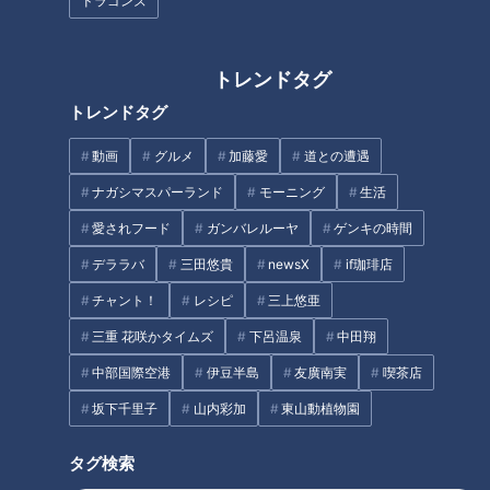
ドラゴンズ
CBCテレビ：画像『チャント！』
トレンドタグ
トレンドタグ
毎年5月3日・4日に、愛知県半田市で開催される「亀崎潮干
祭」。300年以上の歴史を誇り、火事や疫病など、様々な災い
動画
グルメ
加藤愛
道との遭遇
を祓うための神事です。
ナガシマスパーランド
モーニング
生活
愛されフード
ガンバレルーヤ
ゲンキの時間
祭りの最大の見せ場は、「海浜曳き下ろし」。裸の男たちが海
を疾走し、この地方でいう山車（やまぐるま）を豪快に曳きま
デララバ
三田悠貴
newsX
if珈琲店
わします。2023年は、コロナ禍の影響で4年ぶりの曳き下ろ
チャント！
レシピ
三上悠亜
しとなり、その勇壮な様子を一目見ようと約３万人が集まりま
三重 花咲かタイムズ
下呂温泉
中田翔
した。
中部国際空港
伊豆半島
友廣南実
喫茶店
坂下千里子
山内彩加
東山動植物園
タグ検索