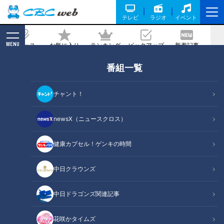
テレビ
ラジオ
イベント
MENU
ニュース
お気に入り
ランキング
ピックアップ
新着記事
CBC MAGAZINE
番組一覧
怒り、歌い、泣く！「亀崎潮干祭」で巨
大山車を曳きまわすアツ過ぎる男たちに
チャント！
密着
newsX（ニュースクロス）
2023/05/24 17:53
2023年5月17日放送
健康カプセル！ゲンキの時間
中日クラウンズ
中日ドラゴンズ関連記事
花咲かタイムズ