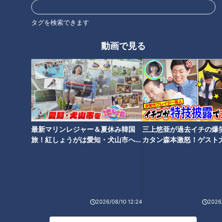
タグを検索できます
動画で見る
CBCテレビ：画像『チャント！』
（亀崎潮干祭保存会・稲生義治会長）
「朝のコレが一番いいんですわ。『棒締め』をやる、これが亀
崎の大きな特徴」
最新マリンレジャー＆夏休み韓国
三上悠亜が過去イチの爆
旅！紅しょうがは愛知・犬山市へ
カタン森本激怒！ゲスト
【花咲かタイムズ】
【ともだちたまご】
山車を動かす起点となる“かじ棒”を、きつく結びあげる亀崎独
自の「棒締め」は、出発の儀式。この掛け声とともに、男たち
が一段と熱を帯びていきます。
2026/08/10 12:24
2026/