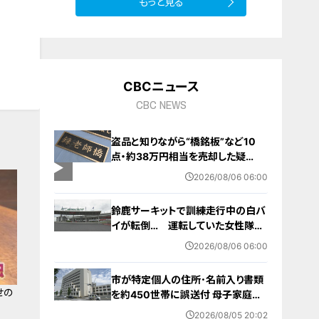
もっと見る
10
CBCニュース
CBC NEWS
盗品と知りながら“橋銘板”など10
点・約38万円相当を売却した疑
い… 無職の男（63）を逮捕 「知り
2026/08/06 06:00
ませんでした」と容疑否認
鈴鹿サーキットで訓練走行中の白バ
イが転倒… 運転していた女性隊員
（20代）が頭を打つなどして重傷
2026/08/06 06:00
白バイ歴は約4か月 今月末のイベ
ントに参加予定
市が特定個人の住所･名前入り書類
せの
を約450世帯に誤送付 母子家庭が
医療助成費受ける更新手続きの“見
2026/08/05 20:02