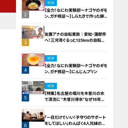
NEW
【全力！なにわ実験部～ナゴヤのギモ
2
ン、ガチ検証～】しらたきで作った豚
バラミンチの油そば
友廣アナの自転車旅｜愛知・蒲郡市
へ！三河湾ぐるっと125kmの自転車
3
旅！【チャント！特集】
NEW
【全力！なにわ実験部～ナゴヤのギモ
4
ン、ガチ検証～】にんじんプリン
NEW
【特集】名古屋の堀川を木曽川の水
5
で清流に “木曽川導水”なぜ16年ぶ
り？【newsX】
「一日だけでいい！子守りのサポート
をしてほしい」わんぱく4人兄妹の子
6