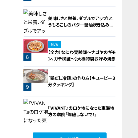
守りをお助け！
美味しさと栄養、ダブルでアップ！と
うもろこしのバター醤油炊き込みご
飯
NEW
【全力！なにわ実験部～ナゴヤのギモ
8
ン、ガチ検証～】大橋特製お好み焼き
7
「鶏だし冷麺」の作り方【キユーピー３
分クッキング】
9
『VIVANT』のロケ地になった東海地
方の病院「爆破しないで！」