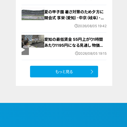
本” 何らかの理由でマスキングでき
ず… 愛知・蒲郡市
夏の甲子園 暑さ対策のため夕方に
開会式 享栄（愛知）･中京（岐阜）･三
重（三重）の球児たちも晴れやかな表
2026/08/05 19:42
情で“聖地”の土踏む
愛知の最低賃金 55円上がり1時間
あたり1195円になる見通し 物価高
で｢もっと上げてほしい｣の声…一方
2026/08/05 19:15
雇う側からは悲鳴も
もっと見る