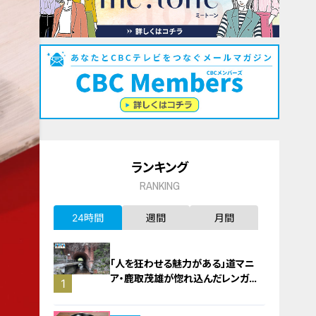
ランキング
RANKING
24時間
週間
月間
「人を狂わせる魅力がある」道マニ
ア・鹿取茂雄が惚れ込んだレンガの
1
橋梁とは？未公開の道3選