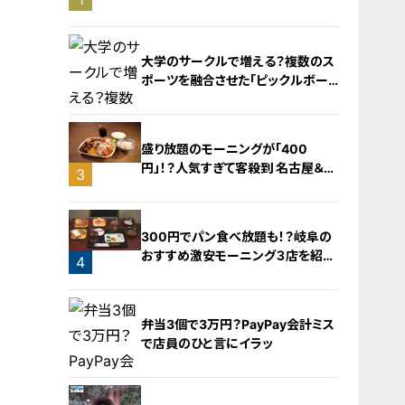
旅！【チャント！特集】
大学のサークルで増える？複数のス
ポーツを融合させた「ピックルボー
ル」
盛り放題のモーニングが「400
円」！？人気すぎて客殺到 名古屋＆岐
3
阜の「激安モーニング」とは？
2
300円でパン食べ放題も！？岐阜の
おすすめ激安モーニング３店を紹
4
介！
弁当3個で3万円？PayPay会計ミス
で店員のひと言にイラッ