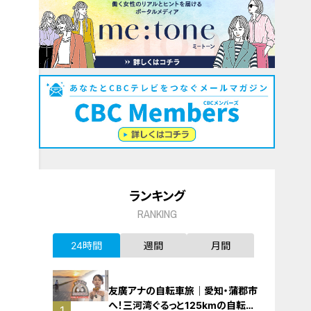
ランキング
RANKING
24時間
週間
月間
友廣アナの自転車旅｜愛知・蒲郡市
へ！三河湾ぐるっと125kmの自転車
1