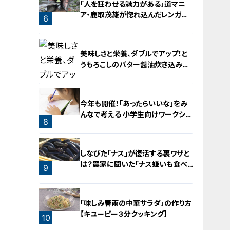
「人を狂わせる魅力がある」道マニ
ア・鹿取茂雄が惚れ込んだレンガの
6
橋梁とは？未公開の道3選
5
美味しさと栄養、ダブルでアップ！と
うもろこしのバター醤油炊き込みご
飯
今年も開催！「あったらいいな」をみ
んなで考える 小学生向けワークショ
8
ップを大府市で開催
7
しなびた「ナス」が復活する裏ワザと
は？農家に聞いた「ナス嫌いも食べ
9
られる」アイデアレシピを大公開
「味しみ春雨の中華サラダ」の作り方
【キユーピー３分クッキング】
10