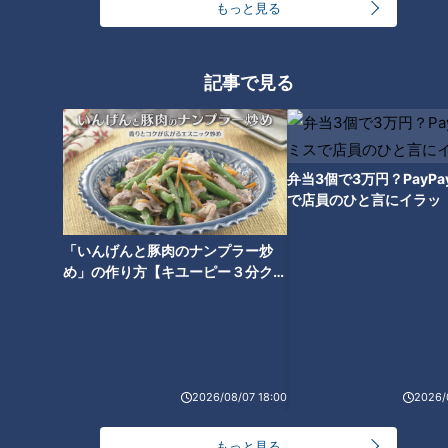
もっと見る
記事で見る
CBCテレビ『ゴゴスマ』
弁当3個で3万円？PayP
で店員のひと言にイラッ
金沢市寺中町の「かばやき屋」を訪れます。
「いんげんと豚肉のナンプラー炒
らいが
「看板に“どぜう”と書いてありますよ！これは間違いな
め」の作り方【キユーピー３分クッ
いでしょう！！」
キング】
らいが
「このキーワードにあてはまる絶品グルメは、このお店
の“どじょうの蒲焼き”ですよね？」
お店の人
「そうですね！はい。」
2026/08/07 18:00
2026/
らいが
「やっぱりそうでした！ミッションクリアです！」
もっと見る