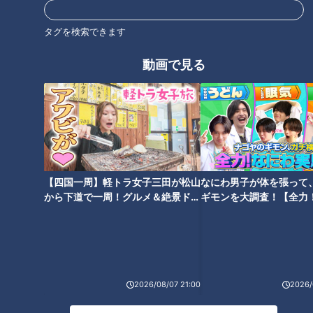
らいが
「わからないですか…」
町の人
「いやーわからないです。」
タグを検索できます
苦戦する中、ついに…！！
動画で見る
町の人
「郷土料理だったら“どじょうの蒲焼き”ですかね。」
らいが
「“どじょうの蒲焼き”ですか！？食べられるお店はわか
りますか？」
町の人
「わからないです…」
お店の名前を聞き出せず、ロケ開始から1時間…すると！
【四国一周】軽トラ女子三田が松山
なにわ男子が体を張って
から下道で一周！グルメ＆絶景ドラ
ギモンを大調査！【全力
町の人
「“かばやき屋”というお店です。」
イブ⑳
験部～ナゴヤのギモン、
～】
らいが
「めちゃくちゃ助かります。」
2026/08/07 21:00
2026/