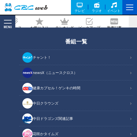
テレビ
ラジオ
イベント
MENU
ニュース
お気に入り
ランキング
ピックアップ
新着記事
CBC MAGAZINE
番組一覧
寺坂頼我が石川県金沢市で「どじょうの
蒲焼き」を調査。夏のスタミナご当地グ
チャント！
ルメを大満喫！
newsX（ニュースクロス）
2022/07/21 19:02
2022年7月18日放送
健康カプセル！ゲンキの時間
中日クラウンズ
中日ドラゴンズ関連記事
花咲かタイムズ