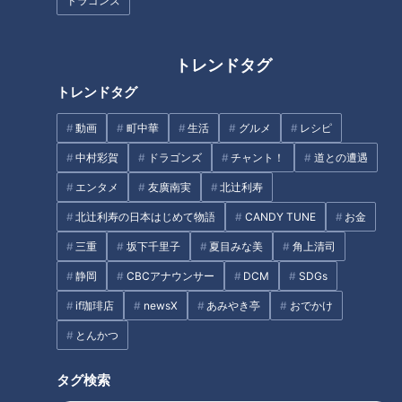
ドラゴンズ
トレンドタグ
トレンドタグ
動画
町中華
生活
グルメ
レシピ
中村彩賀
ドラゴンズ
チャント！
道との遭遇
CBCテレビ『ゴゴスマ』
エンタメ
友廣南実
北辻利寿
絶品グルメのキーワードは…
北辻利寿の日本はじめて物語
CANDY TUNE
お金
① 郷土料理・➁栄養満点・③スタミナ食
三重
坂下千里子
夏目みな美
角上清司
らいが
「このキーワードでたどり着けるのか、めちゃくちゃ不
静岡
CBCアナウンサー
DCM
SDGs
安です。難しくないですか？」
if珈琲店
newsX
あみやき亭
おでかけ
とんかつ
とにかく聞き込み相手を探すことに…
タグ検索
町の人
「うーん…」