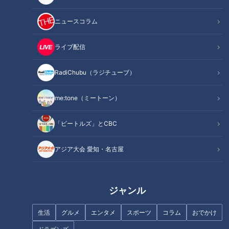
ニュースコラム
ライブ配信
RadiChubu（ラジチューブ）
me:tone（ミートーン）
CBCテレビ『ゴゴスマ』
「ビートルズ」とCBC
『ゴゴスマ』毎週月曜日に、各地のご当地グルメを紹介するコ
ーナー「らいがごはん・ミッション篇」。寺坂頼我（てらさか
アジア大会 愛知・名古屋
らいが）が３つのキーワードから全国の絶品グルメを探しま
す。今回は、石川県金沢市で絶品グルメ探し！
ジャンル
生活
グルメ
エンタメ
スポーツ
コラム
おでかけ