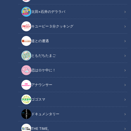
太田×石井のデララバ
キユーピー３分クッキング
ゴゴスマ
らいがごはん
道との遭遇
寺坂頼我がキーワードを手掛かりに、ゴゴスマのスタジオ出演
ともだちたまご
者が食べたことがない絶品グルメを探します！今回は石川県金
恋はロケ中に！
沢市で絶品グルメ探し！
アナウンサー
ゴゴスマ
ドキュメンタリー
THE TIME,