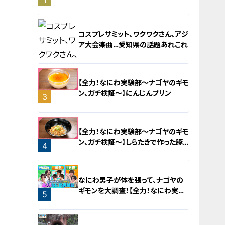
旅！【チャント！特集】
コスプレサミット、ワクワクさん、アジ
ア大会楽曲…愛知県の話題あれこれ
【全力！なにわ実験部～ナゴヤのギモ
ン、ガチ検証～】にんじんプリン
3
2
【全力！なにわ実験部～ナゴヤのギモ
ン、ガチ検証～】しらたきで作った豚
4
バラミンチの油そば
なにわ男子が体を張って、ナゴヤの
ギモンを大調査！【全力！なにわ実験
5
部～ナゴヤのギモン、ガチ検証～】