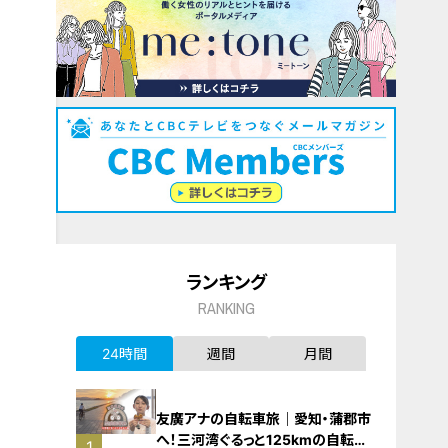
ランキング
RANKING
24時間
週間
月間
友廣アナの自転車旅｜愛知・蒲郡市
へ！三河湾ぐるっと125kmの自転車
1