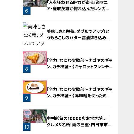
「人を狂わせる魅力がある」道マニ
ア・鹿取茂雄が惚れ込んだレンガの
6
橋梁とは？未公開の道3選
美味しさと栄養、ダブルでアップ！と
うもろこしのバター醤油炊き込みご
飯
【全力！なにわ実験部～ナゴヤのギモ
ン、ガチ検証～】キャロットフレンチ
8
ロースト
7
【全力！なにわ実験部～ナゴヤのギモ
ン、ガチ検証～】赤味噌を使ったミル
9
フィーユ味噌トンカツ
中村彩賀の10000歩お宝さがし｜
グルメ＆名所！雨の三重・四日市市で
10
お宝探し【チャント！特集】