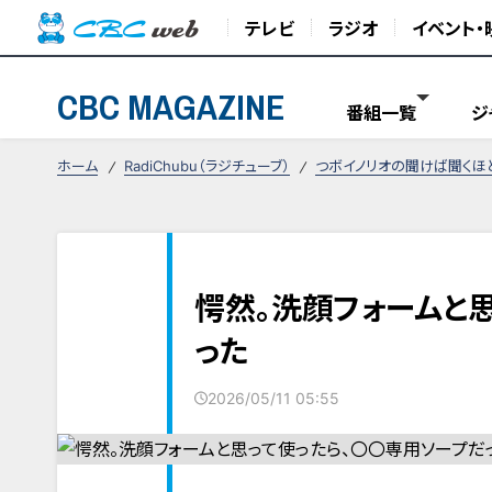
テレビ
ラジオ
イベント・
CBC MAGAZINE
番組一覧
ジ
ホーム
RadiChubu（ラジチューブ）
つボイノリオの聞けば聞くほ
愕然。洗顔フォームと
った
2026/05/11 05:55