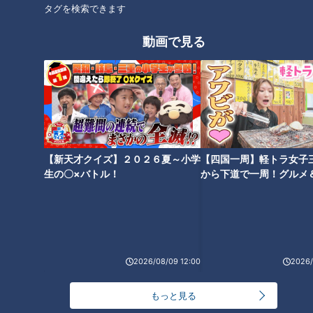
【池袋に監獄？】繁華街に眠る
【美濃路】徳川家康が整備した
タグを検索できます
暗渠道を辿ると・・・
道
動画で見る
タグ
動画
柳ヶ瀬商店街
番組紹介
【新天才クイズ】２０２６夏～小学
【四国一周】軽トラ女子
道との遭遇
生の〇×バトル！
から下道で一周！グルメ
「道との遭遇」動画
イブ⑳
ミキがミチに出会うバラエティ！全国のユニークな「道」を変化球
目線で深掘り、とことん楽しむ！CBCテレビにて毎週火曜日よる
11:56から放送。見逃し配信あり。
2026/08/09 12:00
2026/
ホームページ
もっと見る
番組サイト