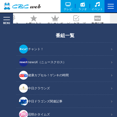
テレビ
ラジオ
イベント
MENU
ニュース
お気に入り
ランキング
ピックアップ
新着記事
CBC MAGAZINE
番組一覧
【岐阜・柳ヶ瀬】キャバレーの廃墟の中
へ
チャント！
2025/02/21 16:31
2025年2月11日放送
newsX（ニュースクロス）
健康カプセル！ゲンキの時間
中日クラウンズ
中日ドラゴンズ関連記事
花咲かタイムズ