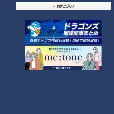
お気に入り
【岐阜・繊維問屋街】再開発で
【岐阜】軽トラ女子が「初体験
失われゆく道と街を巡る
グルメ」を巡る旅⑧【道との遭
遇】
ランキング
RANKING