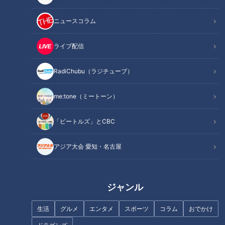
360c83668bdb
ニュースコラム
---------
🚗「歩道・車道バラエティ 道との遭遇」番組公式X
ライブ配信
https://twitter.com/cbc_michi
🚗「歩道・車道バラエティ 道との遭遇」公式サイト
RadiChubu（ラジチューブ）
https://hicbc.com/tv/michi/
me:tone（ミートーン）
#道との遭遇 #ミキ #番組 #テレビ #岐阜
#柳ヶ瀬商店街 #商店街 #再開発 #道マニア #ユニークな道
「ビートルズ」とCBC
アジア大会 愛知・名古屋
この記事の画像を見る
この記事を見たあなたへのおすすめ
ジャンル
生活
グルメ
エンタメ
スポーツ
コラム
おでかけ