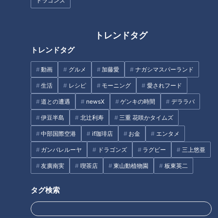
ドラゴンズ
【日本縦断】軽トラ女子が本州
廃墟も残る伊豆半島の観光道路
トレンドタグ
を縦断して絶景・絶品を巡る旅
「伊豆スカイライン」 観光開発
トレンドタグ
⑬【道との遭遇】
の歴史をたどる旅
動画
グルメ
加藤愛
ナガシマスパーランド
生活
レシピ
モーニング
愛されフード
道との遭遇
newsX
ゲンキの時間
デララバ
伊豆半島
北辻利寿
三重 花咲かタイムズ
廃キャバレーと廃浴場に特別潜
【伊豆スカイライン】廃墟ドラ
中部国際空港
if珈琲店
お金
エンタメ
入！“東海一の歓楽街”と呼ばれ
イブインに特別許可を得て潜入
た「柳ヶ瀬」の歴史を紐解く旅
ガンバレルーヤ
ドラゴンズ
ラグビー
三上悠亜
友廣南実
喫茶店
東山動植物園
板東英二
タグ検索