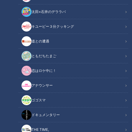
太田×石井のデララバ
道との遭遇
キユーピー３分クッキング
「道との遭遇」動画
道との遭遇
番組OAから、道の映像と道マニアの声を中心に
YouTube用に再編集してお届け！
ともだちたまご
声は道マニア・鹿取茂雄さんです！
恋はロケ中に！
『歩道・車道バラエティ 道との遭遇』は
アナウンサー
CBCテレビ 毎週火曜23:56～
ゴゴスマ
★見逃し配信【TVer】
https://tver.jp/series/sr4jyby1u3
ドキュメンタリー
★見逃し配信【Locipo】
https://locipo.jp/playlist/70415aa2-c481-4078-813a-
THE TIME,