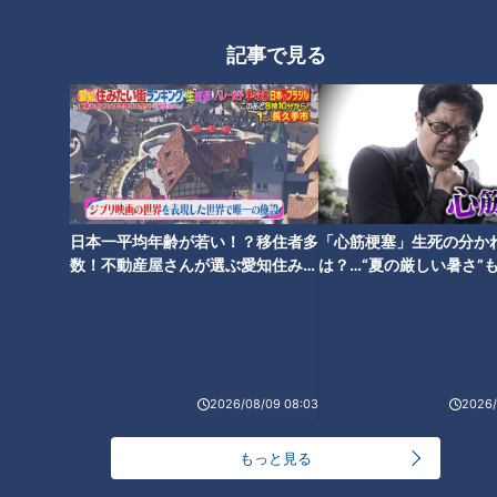
最新話の見逃し配信はこちら
記事で見る
オススメ関連コンテンツ
日本一平均年齢が若い！？移住者多
「心筋梗塞」生死の分か
数！不動産屋さんが選ぶ愛知住みた
は？…“夏の厳しい暑さ”
い街ランキング1位は？
に！発症前のキケンなサ
法
【道マニア】岐阜・柳ヶ瀬 キ
【岐阜】軽トラ女子が「初体験
ャバレーの廃墟の中へ【道との
グルメ」を巡る旅⑨【道との遭
遭遇】
遇】
2026/08/09 08:03
2026/
もっと見る