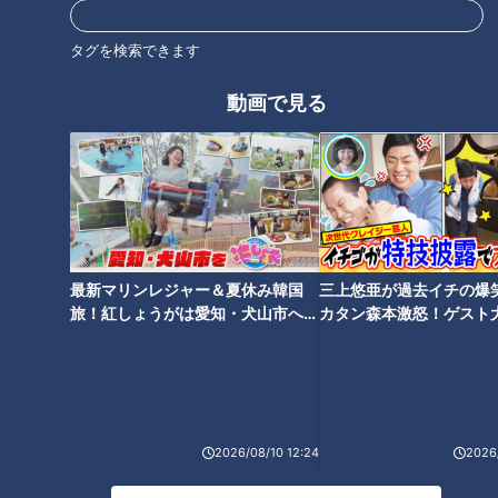
ホームページ
タグを検索できます
番組サイト
最新話の見逃し配信はこちら
動画で見る
オススメ関連コンテンツ
最新マリンレジャー＆夏休み韓国
三上悠亜が過去イチの爆
旅！紅しょうがは愛知・犬山市へ
カタン森本激怒！ゲスト
【花咲かタイムズ】
【ともだちたまご】
【岐阜】軽トラ女子が「初体験
【岐阜】軽トラ女子が「初体験
グルメ」を巡る旅⑤【道との遭
グルメ」を巡る旅④【道との遭
2026/08/10 12:24
2026/
遇】
遇】