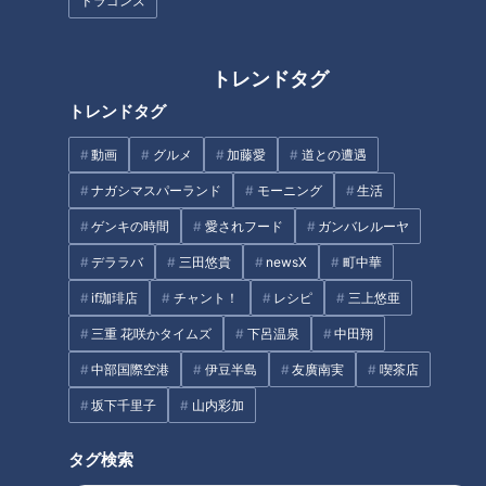
ドラゴンズ
【夏の北海道 830キロ①】グ
【岐阜】軽トラ女子が「初体験
トレンドタグ
ラビアアイドルが一般道だけで
グルメ」を巡る旅③【道との遭
トレンドタグ
走ってみた♡ いきなり天に続く
遇】
道！？【道との遭遇】
動画
グルメ
加藤愛
道との遭遇
タグ
ナガシマスパーランド
モーニング
生活
動画
エンタメ
三田悠貴
道との遭遇
ゲンキの時間
愛されフード
ガンバレルーヤ
デララバ
三田悠貴
newsX
町中華
番組紹介
if珈琲店
チャント！
レシピ
三上悠亜
三重 花咲かタイムズ
下呂温泉
中田翔
道との遭遇
中部国際空港
伊豆半島
友廣南実
喫茶店
「道との遭遇」動画
坂下千里子
山内彩加
ミキがミチに出会うバラエティ！全国のユニークな「道」を変化球
目線で深掘り、とことん楽しむ！CBCテレビにて毎週火曜日よる
タグ検索
11:56から放送。見逃し配信あり。