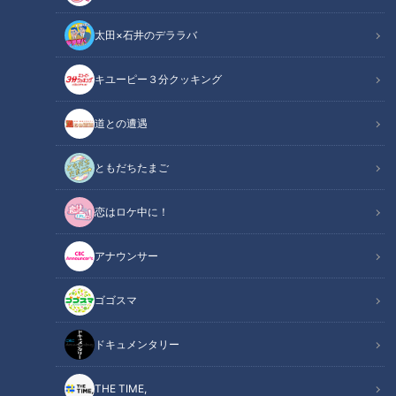
太田×石井のデララバ
道との遭遇
キユーピー３分クッキング
「道との遭遇」動画
道との遭遇
軽トラ女子・三田悠貴が岐阜を一周！3日間で走行距離
550km！地元民・三田も食べたことがない！？絶品・岐阜グ
ともだちたまご
ルメを食べつくす！
恋はロケ中に！
『歩道・車道バラエティ 道との遭遇』は CBCテレビ 毎週
アナウンサー
火曜23:56～
ゴゴスマ
この記事の画像を見る
ドキュメンタリー
この記事を見たあなたへのおすすめ
THE TIME,