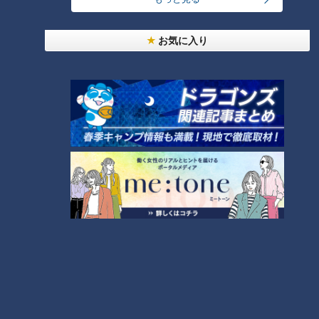
お気に入り
ランキング
RANKING
24時間
週間
月間
モーニング娘。‘26井上春華がハロメンで仲良くし
たいと思っている人は？
大学のサークルで増える？複数のスポーツを融合さ