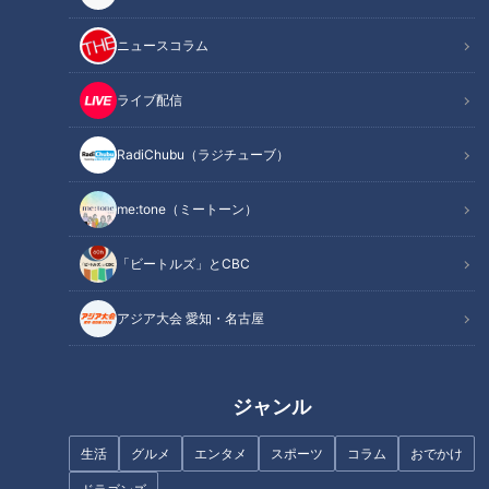
ニュースコラム
ライブ配信
地元食材で自炊しながら旅へ
【三重300キロ】グラビアアイ
グラビアアイドル・三田悠貴が
ドルが一般道だけで走ってみた
RadiChubu（ラジチューブ）
軽トラで愛知一周を目指す
④
me:tone（ミートーン）
「ビートルズ」とCBC
アジア大会 愛知・名古屋
グラドル・三田悠貴が軽トラで
岐阜県の山中に眠るトンネル か
愛知一周を目指し幸田町へ 初
つて通学路として使われていた
めての「米のドライブスルー」
素掘りの隧道とは
ジャンル
に感激！
生活
グルメ
エンタメ
スポーツ
コラム
おでかけ