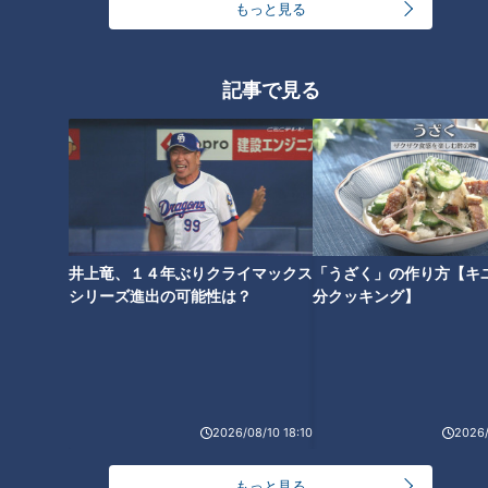
もっと見る
記事で見る
【岐阜】軽トラ女子が「初体験
【岐阜】軽トラ女子が「初体験
グルメ」を巡る旅③【道との遭
グルメ」を巡る旅②【道との遭
遇】
遇】
井上竜、１４年ぶりクライマックス
「うざく」の作り方【キ
シリーズ進出の可能性は？
分クッキング】
【岐阜】軽トラ女子が「初体験
グルメ」を巡る旅①【道との遭
遇】
2026/08/10 18:10
2026/
もっと見る