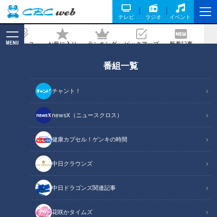
テレビ
ラジオ
イベント
MENU
ニュース
お気に入り
ランキング
ピックアップ
新着記事
CBC MAGAZINE
番組一覧
【岐阜】軽トラ女子が「初体験グルメ」
を巡る旅⑨【道との遭遇】
チャント！
2025/02/14 12:00
2025年2月4日放送
newsX（ニュースクロス）
健康カプセル！ゲンキの時間
中日クラウンズ
中日ドラゴンズ関連記事
花咲かタイムズ