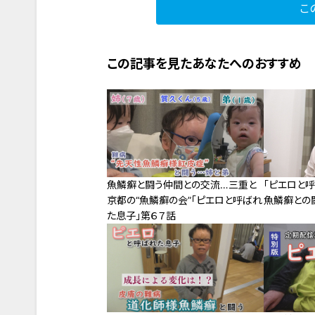
こ
この記事を見たあなたへのおすすめ
魚鱗癬と闘う仲間との交流…三重と
「ピエロと
京都の“魚鱗癬の会”「ピエロと呼ばれ
魚鱗癬との
た息子」第６７話