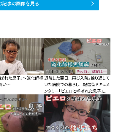
の記事の画像を見る
呼ばれた息子」～道化師様
退院した翌日…再び入院。繰り返して
闘い～
いた病院での暮らし…配信型ドキュメ
ンタリー「ピエロと呼ばれた息子」第
120話