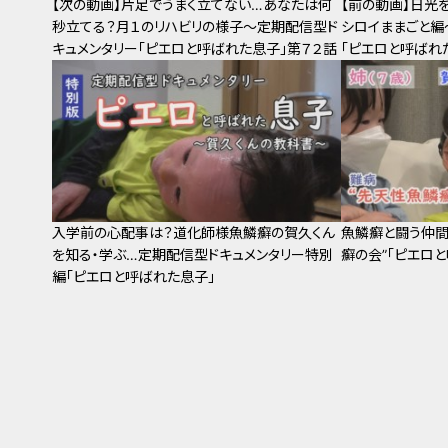
【次の動画】片足でうまく立てない…あなたは何
【前の動画】日光
秒立てる？月１のリハビリの様子～定期配信型ド
シロイままごと編
キュメンタリー「ピエロと呼ばれた息子」第７２話
「ピエロと呼ばれ
入学前の心配事は？道化師様魚鱗癬の賀久くん
魚鱗癬と闘う仲間
を知る・学ぶ…定期配信型ドキュメンタリー特別
癬の会”「ピエロ
編「ピエロと呼ばれた息子」