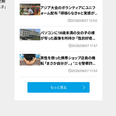
定期
子」
アジア大会のボランティアにユニフ
ォーム配布 ｢頑張らなきゃと実感が
湧いた｣ 名古屋･中区の愛知県体育
2026/08/07 12:00
館
パソコンに18歳未満の女の子の裸
が写った画像を所持か ｢性的好奇心
を満たす目的｣ 小学校講師の38歳
2026/08/07 11:57
男を逮捕 自宅からはAIで生成したと
みられる性的画像も
男性を救った携帯ショップ店員の機
転 ｢まさか自分が…｣ “ニセ警察詐
欺”を間一髪で防ぐ 被害者が語る事
2026/08/07 11:53
件の一部始終
もっと見る