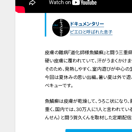
ドキュメンタリー
ピエロと呼ばれた息子
皮膚の難病『道化師様魚鱗癬』と闘う三重県
硬い皮膚に覆われていて、汗がうまくかけま
そのため、発熱しやすく、室内遊びが中心の
今回は夏休みの思い出編。暑い夏は外で遊
ベキューです。
魚鱗癬は皮膚が乾燥して、うろこ状になり
重く、国内では、30万人に1人と言われてい
んせん）と闘う賀久くんを取材した定期配信