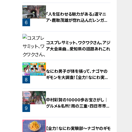
「人を狂わせる魅力がある」道マニ
ア・鹿取茂雄が惚れ込んだレンガの
6
橋梁とは？未公開の道3選
コスプレサミット、ワクワクさん、アジ
ア大会楽曲…愛知県の話題あれこれ
なにわ男子が体を張って、ナゴヤの
ギモンを大調査！【全力！なにわ実験
8
部～ナゴヤのギモン、ガチ検証～】
7
中村彩賀の10000歩お宝さがし｜
グルメ＆名所！雨の三重・四日市市で
9
お宝探し【チャント！特集】
【全力！なにわ実験部～ナゴヤのギモ