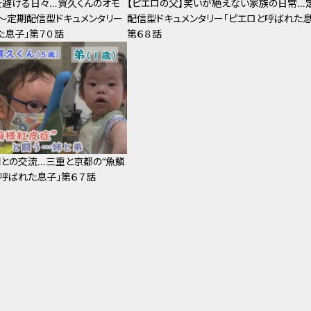
を避ける日々…賀久くんのオモ
【ピエロの父】笑いが絶えない家族の日常…
～定期配信型ドキュメンタリー
配信型ドキュメンタリー「ピエロと呼ばれた息
た息子」第７０話
第６８話
との交流…三重と京都の“魚鱗
と呼ばれた息子」第６７話