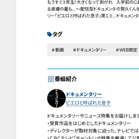
もうすぐ３年生！大きくなって剥がれ
入学前の心
る皮膚の量も…～配信型ドキュメンタ
の賀久くん
リー「ピエロと呼ばれた息子」第１３４
ドキュメン
話
ばれた息子
タグ
動画
ドキュメンタリー
WEB限定
番組紹介
ドキュメンタリー
ピエロと呼ばれた息子
ドキュメンタリーやニュース特集をお届けします
・受賞作品をはじめとしたドキュメンタリー
・ディレクターが取材対象に迫った、テレビで
・ＣＢＣテレビ「チャント！」の特集を厳選して公