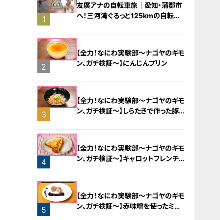
友廣アナの自転車旅｜愛知・蒲郡市
へ！三河湾ぐるっと125kmの自転車
1
旅！【チャント！特集】
【全力！なにわ実験部～ナゴヤのギモ
ン、ガチ検証～】にんじんプリン
2
【全力！なにわ実験部～ナゴヤのギモ
ン、ガチ検証～】しらたきで作った豚
3
バラミンチの油そば
【全力！なにわ実験部～ナゴヤのギモ
ン、ガチ検証～】キャロットフレンチ
4
ロースト
【全力！なにわ実験部～ナゴヤのギモ
ン、ガチ検証～】赤味噌を使ったミル
5
フィーユ味噌トンカツ