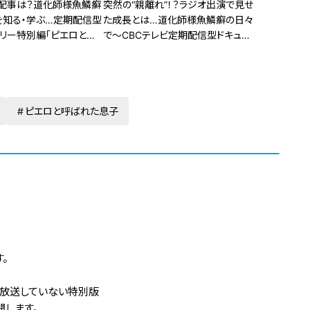
配事は？道化師様魚鱗癬
突然の“親離れ”！？ラジオ出演で見せ
を知る・学ぶ…定期配信型
た成長とは…道化師様魚鱗癬の日々
タリー特別編「ピエロと呼
で～CBCテレビ定期配信型ドキュメ
」
ンタリー「ピエロと呼ばれた息子」第
６１話
ピエロと呼ばれた息子
。
は放送していない特別版
開します。