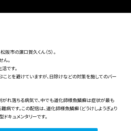
松阪市の濵口賀久くん（５）。
せん。
生活です。
ぶことを避けていますが、日除けなどの対策を施してのバー
、剥がれ落ちる病気で、中でも道化師様魚鱗癬は症状が最も
る難病です。この配信は、道化師様魚鱗癬（どうけしようぎょり
型ドキュメンタリーです。