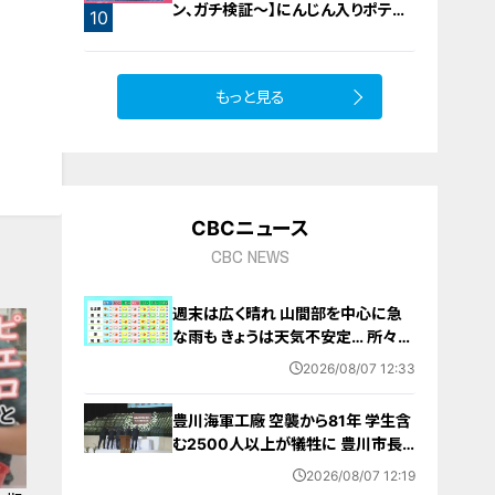
ン、ガチ検証～】にんじん入りポテト
10
サラダ
もっと見る
CBCニュース
CBC NEWS
週末は広く晴れ 山間部を中心に急
な雨も きょうは天気不安定… 所々で
雨予想 愛知･名古屋･岐阜･三重の天
2026/08/07 12:33
気予報（8/7 昼）
豊川海軍工廠 空襲から81年 学生含
む2500人以上が犠牲に 豊川市長
｢恒久平和に向けて全力を尽くす｣ 平
2026/08/07 12:19
和祈念式典で誓う