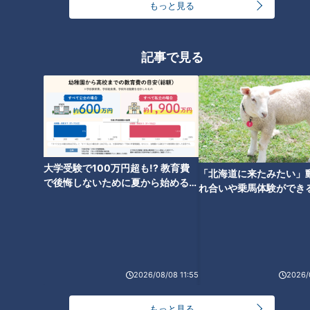
もっと見る
住所:岐阜県多治見市小名田町小滝5-6 アルティストビラージ
ュ内
電話:0572-26-8318
記事で見る
お土産にオススメ!“絶品バウム"
大学受験で100万円超も!? 教育費
「北海道に来たみたい」
で後悔しないために夏から始めるお
れ合いや乗馬体験ができ
金の準備術とは
ススメ！不動産屋さんが
とは
2026/08/08 11:55
2026/
もっと見る