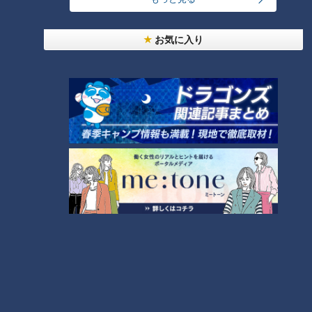
ギャラリーやアトリエを巡ったあとに案内されたのは、バウム
クーヘン工房『Nature de dolce(ナチュール ド ドルチェ)』で
お気に入り
す。
「8年かけて最高のバウムができました」と店頭に掲げるほ
ど、選び抜いた材料を使い、しっとり滑らかな口当たりをとこ
とん追い求めた結果、バターや水分量を極限まで多くし、焼き
ムラにも細心の注意を払った絶品バウムクーヘンが完成したそ
うです。
焼いていく工程がガラス越しに見られるようになっているの
で、二人は興味津々。