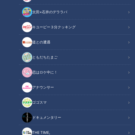
太田×石井のデララバ
キユーピー３分クッキング
花咲かタイムズ
週末ジャーニー 推しタビ
道との遭遇
2021年4月24日(土)にCBCテレビで放送された『花咲かタイム
ともだちたまご
ズ』(毎週土曜あさ9時25分から)。
恋はロケ中に！
週末のお出かけ情報満載のコーナー「推しタビ」では、岐阜県
多治見市を紹介しました!
アナウンサー
リポーターは、“ガンバレルーヤ"のまひるさん・よしこさんの
お二人。愛知県豊田市出身のよしこさんにとって多治見市は、
ゴゴスマ
地元に住んでいた頃、毎週のようにお気に入りのお店に通って
いたという思い出の地です。
ドキュメンタリー
INDEX
THE TIME,