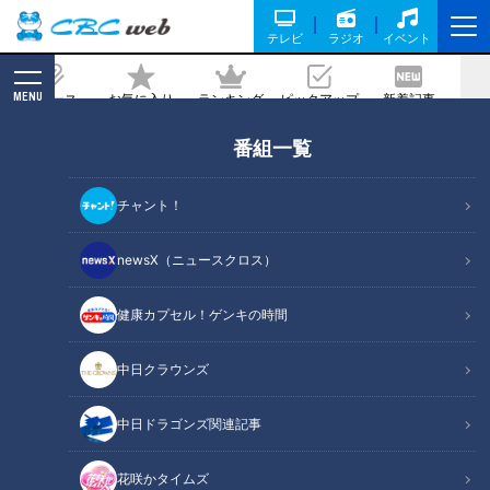
テレビ
ラジオ
イベント
MENU
ニュース
お気に入り
ランキング
ピックアップ
新着記事
CBC MAGAZINE
番組一覧
1日2組限定の“ヌン活"体験!アンティーク
の宝箱のようなお店!岐阜県多治見市を巡
チャント！
る旅
newsX（ニュースクロス）
2021/05/07 14:58
2021年4月24日放送
健康カプセル！ゲンキの時間
中日クラウンズ
中日ドラゴンズ関連記事
花咲かタイムズ