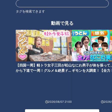
タグを検索できます
動画で見る
見た目の豪華さだけでなく、それぞれの上品で繊細な味を堪能
した二人。そこにさらにサプライズで出てきたのは、なんとメ
【四国一周】軽トラ女子三田が松山
なにわ男子が体を張って
ッセージプレート!それぞれの似顔絵が繊細に描かれたプレー
から下道で一周！グルメ＆絶景ドラ
ギモンを大調査！【全力
トを見て「写真撮りたいね」と二人とも大感激です。
イブ⑳
験部～ナゴヤのギモン、
～】
このメッセージプレートは、前日の午後4時までに予約をすれ
ば無料でサービスしてくれますよ。
<店舗情報>
2026/08/07 21:00
2026/
カフェ ド ドルチェ