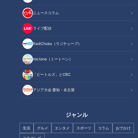
森の隠れ家カフェで“ヌン活"
ニュースコラム
お土産にオススメ!“絶品バウム"
古民家をリノベーションしたアンティークショップ
ライブ配信
オススメ関連コンテンツ
RadiChubu（ラジチューブ）
me:tone（ミートーン）
森の隠れ家カフェで“ヌン活"
「ビートルズ」とCBC
アジア大会 愛知・名古屋
ジャンル
生活
グルメ
エンタメ
スポーツ
コラム
おでかけ