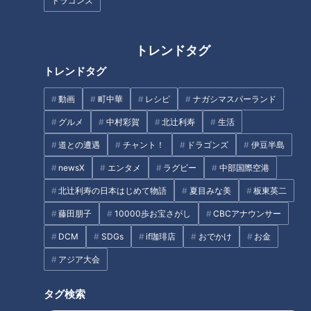
ドラゴンズ
自然豊かな山の中にある『ARTISTE VILLAGE(アルティストビ
トレンドタグ
ラージュ)』は、2019年のミシュランガイドに掲載されたフレ
トレンドタグ
ンチレストランや、ギャラリーやアトリエなど6つの店舗で構
成された複合施設。
動画
町中華
レシピ
ナガシマスパーランド
その中で今回訪れたのは、『Cafe de dolce(カフェ ド ドルチ
グルメ
中村彩賀
北辻利寿
生活
ェ)』です。
道との遭遇
チャント！
ドラゴンズ
伊豆半島
このお店には、1日わずか2組限定の『森のアフタヌーンティー
newsX
エンタメ
ラグビー
中部国際空港
セット』(2,800円 ドリンク付き※要予約)というメニューがあ
北辻利寿の日本はじめて物語
夏目みな美
板東英二
り、二人はSNSで話題の“ヌン活"を楽しむことに。
1段目にはクロワッサンとサンドイッチ、2段目には抹茶とプレ
藤田朋子
10000歩お宝さがし
CBCアナウンサー
ーンのスコーン、3段目には3種類のスイーツの盛り合わせに
DCM
SDGs
if珈琲店
おでかけ
お金
なっています。
アジア大会
タグ検索