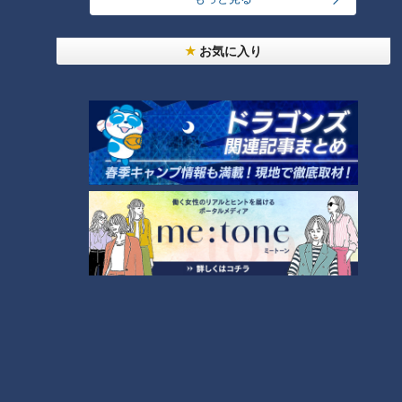
までは「関係省庁連絡会議」だった組織を「関係閣僚会議」に
格上げして、防衛省など出席メンバーも拡充した。クマ被害対
お気に入り
策を総合的にまとめていく。まさに“国家を挙げて”の事態であ
る。
クマの実態調査を！
環境省によると、全国各地に生息するツキノワグマの数は、お
よそ４万２，０００頭と見られる。しかし、実際は２万頭から
５万頭と、その数には幅があるという。要するに、クマの正確
な現状は「把握し切れていない」のである。猛暑によって好物
のブナの実が少なくなったという出没理由が、これまで言われ
てきた。しかし、実際それだけなのだろうか。クマの生息環境
で、もっと何かが起きているのではないか。どんな“戦い”で
も、まずは相手を知ることが必要だろう。国は予算を用意し
て、これまでになかったレベルでの、クマの実態調査を進める