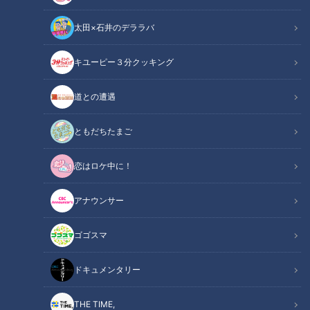
太田×石井のデララバ
キユーピー３分クッキング
イメージ画像：「クマ出没」（写真ACより）
道との遭遇
ニュースコラム
東西南北論説風
ともだちたまご
名古屋の東山動植物園を訪れた。クマ舎に入ると、日本生まれ
恋はロケ中に！
のツキノワグマやエゾヒグマが、マレーグマなど海外から来た
クマたちと飼育されている。檻の前で、園児たちは「可愛
アナウンサー
い！」と歓声を上げていたが、大人たちは一様に「こんなのに
ゴゴスマ
襲われたら怖いよね」という会話をしていた。
ドキュメンタリー
【画像ギャラリー】ついに自衛隊まで出動！ク
関連リンク
マと人間との関係はどうなっていくのだろうか
THE TIME,