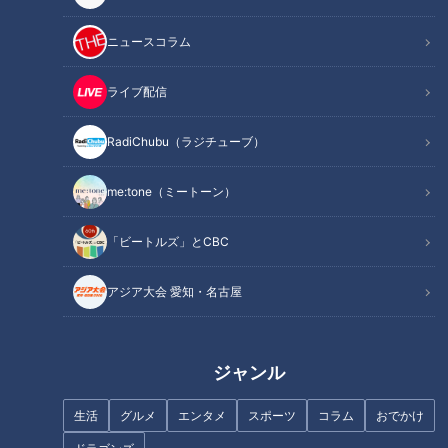
ニュースコラム
INDEX
過去最悪の人身被害
ライブ配信
イベントの中止も相次ぐ
自衛隊の派遣を要請
RadiChubu（ラジチューブ）
政府もクマ対策に本腰
クマの実態調査を！
me:tone（ミートーン）
愛らしいクマも今は昔
オススメ関連コンテンツ
「ビートルズ」とCBC
アジア大会 愛知・名古屋
過去最悪の人身被害
ジャンル
東北地方だけでなく全国でクマの出没が続いている。クマによ
る被害がニュースにならない日はないと言っても過言ではな
生活
グルメ
エンタメ
スポーツ
コラム
おでかけ
い。家屋への侵入、学校の校庭での徘徊、スーパーマーケット