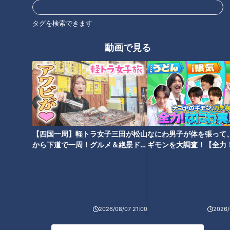
タグを検索できます
自衛隊の派遣を要請
動画で見る
【四国一周】軽トラ女子三田が松山
なにわ男子が体を張って
から下道で一周！グルメ＆絶景ドラ
ギモンを大調査！【全力
イブ⑳
験部～ナゴヤのギモン、
～】
2026/08/07 21:00
2026/
イメージ画像：「クマ出没注意の看板」（写真ACより）