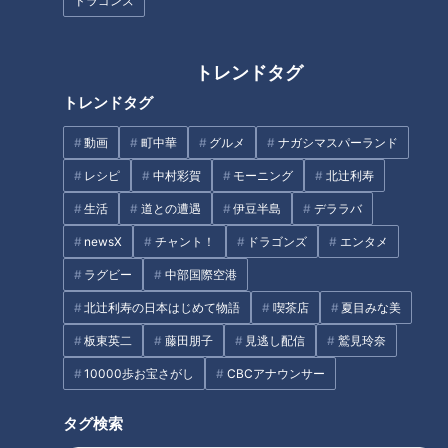
ドラゴンズ
での居座り、そんな目撃談ならまだしも、クマに襲われてケガ
をしたり、命を落としたりする人も続出している。死者など人
身被害の数は過去最悪のペースだ。まさにかつてない“異常事
トレンドタグ
態”である。
トレンドタグ
動画
町中華
グルメ
ナガシマスパーランド
イベントの中止も相次ぐ
レシピ
中村彩賀
モーニング
北辻利寿
生活
道との遭遇
伊豆半島
デララバ
「アーバンベア」という言葉を耳にしたのは、２～３年ほど前
だった。住宅地にあらわれる“都市型のクマ”で、車や工事の騒
newsX
チャント！
ドラゴンズ
エンタメ
音、人の話し声などにも慣れている。当時は、住宅地へ入って
ラグビー
中部国際空港
来そうなルートに柵を作るとか、クマが人里でも隠れやすい藪
北辻利寿の日本はじめて物語
喫茶店
夏目みな美
や草むらを取り除くとか、対策も挙がっていた。しかし、今や
板東英二
藤田朋子
見逃し配信
鷲見玲奈
そんなことでは、クマによる被害を防ぐことができないところ
10000歩お宝さがし
CBCアナウンサー
まで事態はひっ迫している。秋と言えば、運動会を中心にした
屋外イベントの季節だが、クマの出没情報によって、やむなく
タグ検索
中止にする自治体も多い。