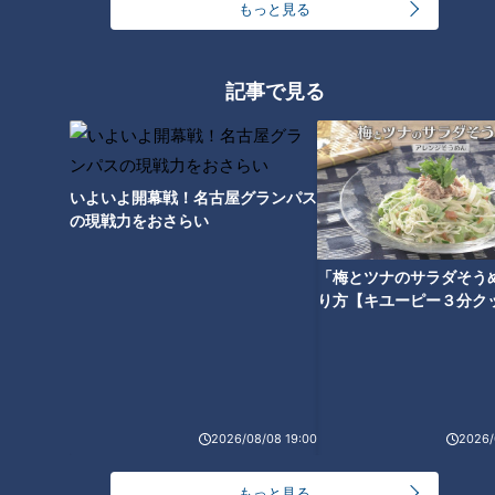
もっと見る
クマによる人身被害が多い秋田県が、防衛省に自衛隊の派遣を
要請した。秋田県では、今年度すでに１，０００頭以上のクマ
を駆除しているそうだが、それではとても追いつけないほど
記事で見る
に、クマの出没数が増え、人が襲われる事態も急増している。
自衛隊は、法律でクマに対して武器を使うことはできないた
め、捕獲に向けての後方支援となる。早速、陸上自衛隊と秋田
いよいよ開幕戦！名古屋グランパス
県によって、猟友会のメンバーも交えての訓練が始まった。
の現戦力をおさらい
「梅とツナのサラダそう
政府もクマ対策に本腰
り方【キユーピー３分ク
ルールの改正も進んでいる。鳥獣保護管理法も改正されて、地
元自治体が「人的被害の恐れあり」と判断した場合は、市街地
においても猟銃の使用が可能になった。「緊急銃猟」と言う。
警察庁は、人里に入って来たクマに対して、警察官がライフル
2026/08/08 19:00
2026/
銃によって駆除することを可能にする検討に入った。ハンター
の数も限られている上に、高齢化も進んでいる。政府は、これ
もっと見る