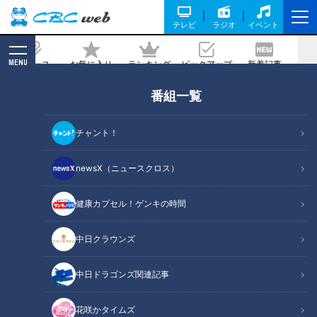
テレビ
ラジオ
イベント
MENU
ニュース
お気に入り
ランキング
ピックアップ
新着記事
CBC MAGAZINE
番組一覧
ついに自衛隊まで出動！クマと人間との
関係はどうなっていくのだろうか
チャント！
2025/11/04 17:50
newsX（ニュースクロス）
健康カプセル！ゲンキの時間
中日クラウンズ
中日ドラゴンズ関連記事
花咲かタイムズ