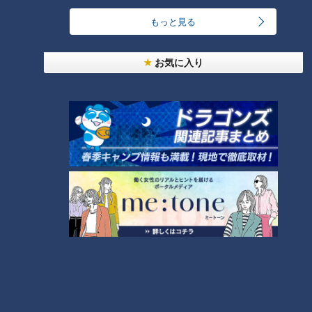
新車だけでない。中古車や輸入車にも異変が起きている。新車
もっと見る
が手に入りにくい一方で、中古車人気は急上昇して、値段も上
がっている。車種によっては、新車と中古車がほぼ同じ値段と
いう現象も起きている。「新車に買い替えたい」→「すぐには
お気に入り
手に入らないようだ」→「仕方ない、もう少し今の車で我慢す
るか」。こんな考慮の結果、中古車市場に出てくる車も少なく
なっているようだ。輸入車にはロシアによるウクライナ侵攻が
影を落としている。ヨーロッパの自動車メーカーで、ウクライ
ナ国内の工場から部品を調達している会社もあり、戦争によっ
て工場が稼働できていない。このため部品が少なく、車の製造
が遅れている。日本に輸出する車の数も少なくなってしまう。
新車、中古車、そして輸入車、すべて不足状態なのである。
特別に暑い夏が訪れそう
上海の都市封鎖は６月１日から全面解除された。これを受け