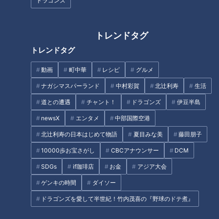
ドラゴンズ
トレンドタグ
CBCテレビ：画像『写真AC』より「車」
トレンドタグ
トヨタ自動車はホームページで、定期的に「工場出荷時期」の
動画
町中華
レシピ
グルメ
目途を発表している。２０２２年６月中旬の時点で、例えばフ
ァミリー向けの「アルファード」は「注文してから６か月以
ナガシマスパーランド
中村彩賀
北辻利寿
生活
上」、人気のミニバン「ヴォクシー」も同じく「６か月以上」
道との遭遇
チャント！
ドラゴンズ
伊豆半島
となっている。“多目的車”として日常の買い物からアウトドア
newsX
エンタメ
中部国際空港
のレジャーまで使い勝手のいいＳＵＶ（Sport Utility
北辻利寿の日本はじめて物語
夏目みな美
藤田朋子
Vehicle）の「カローラクロス」、さらに小型車「アクア」も
「注文してから５～６か月」。さらに具体的な期間が表示され
10000歩お宝さがし
CBCアナウンサー
DCM
ていない多くの車種は「販売店に問い合わせてほしい」とある
SDGs
if珈琲店
お金
アジア大会
ので、もっと待ち時間が長い可能性もある。これはトヨタ自動
ゲンキの時間
ダイソー
車に限らず各メーカーも同じ、新車がこれまでのようにスムー
ドラゴンズを愛して半世紀！竹内茂喜の『野球のドテ煮』
ズに手に入らないのだ。