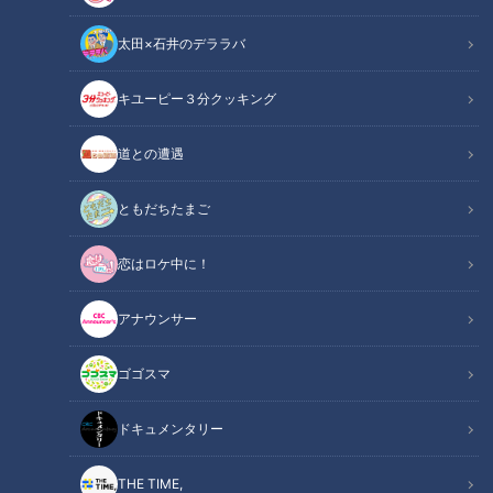
太田×石井のデララバ
キユーピー３分クッキング
CBCテレビ：画像『写真AC』より「車」
道との遭遇
ニュースコラム
東西南北論説風
ともだちたまご
「新車を注文したらディーラーから半年待てと言われた」「実
恋はロケ中に！
家の父親が車を買い替えようとしたら納車まで１年かかるそう
だ」。最近、周囲にいる複数の人たちから相次いでこんな声を
アナウンサー
聞いた。実際、車を買おうにも新車が手元に届くまでに、過去
ゴゴスマ
にはなかったほどの長い時間がかかっている。
ドキュメンタリー
INDEX
THE TIME,
納車の待ち時間に驚く