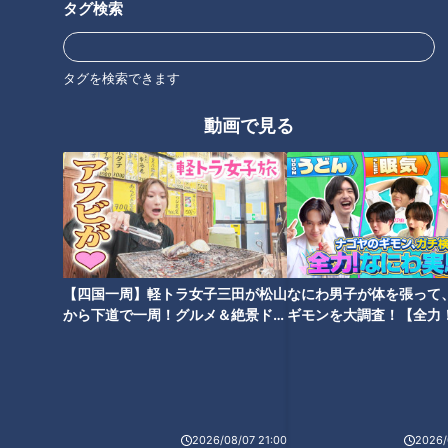
タグ検索
コロナ禍がもたらした部品不足
タグを検索できます
理由は、自動車を作る部品の不足である。理由は２つある。ひ
とつは、２年以上、世界中を席巻してきた新型コロナウイルス
動画で見る
の影響。最近の顕著な例としては、中国上海の都市封鎖（ロッ
クダウン）がある。電子部品の工場がまったく稼働しなかった
上、コンテナ船などもストップした。部品が足りない。もうひ
とつ、制御装置など車にとって大切な機能を担う半導体の不足
である。実はこれもコロナ禍が関わっているのだが、テレワー
クなど在宅勤務や、いわゆる“巣ごもり”する人が増えて、半導
【四国一周】軽トラ女子三田が松山
なにわ男子が体を張って
体を使うパソコンやゲーム機を買う人が増えた。その分、世界
から下道で一周！グルメ＆絶景ドラ
ギモンを大調査！【全力
的な半導体不足が起きた。コロナ禍で言えば、感染防止などの
イブ⑳
験部～ナゴヤのギモン、
～】
ために公共交通機関の人混みを避けてマイカー通勤する人も増
えて、車の需要も伸びている。半導体自体の生産量が需要に追
いついていないのである。
2026/08/07 21:00
2026/