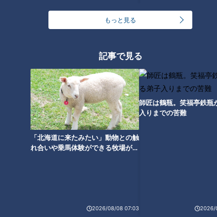
中古車と輸入車も足りない
もっと見る
記事で見る
師匠は鶴瓶。笑福亭鉄瓶
入りまでの苦難
「北海道に来たみたい」動物との触
れ合いや乗馬体験ができる牧場がオ
ススメ！不動産屋さんが住みたい街
とは
CBCテレビ：画像『写真AC』より「車」
2026/08/08 07:03
2026/