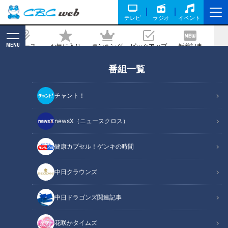
テレビ
ラジオ
イベント
MENU
ニュース
お気に入り
ランキング
ピックアップ
新着記事
CBC MAGAZINE
番組一覧
新車を買いたいけれど「1年待ち!?」世
界的な“車不足”の深刻な理由とは？
チャント！
2022/06/17 17:06
newsX（ニュースクロス）
健康カプセル！ゲンキの時間
中日クラウンズ
中日ドラゴンズ関連記事
花咲かタイムズ