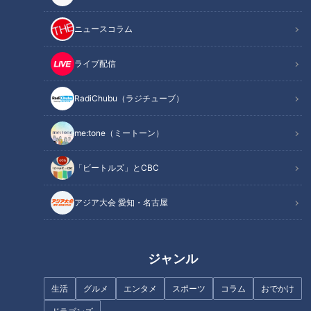
コロナ禍がもたらした部品不足
ニュースコラム
中古車と輸入車も足りない
特別に暑い夏が訪れそう
ライブ配信
オススメ関連コンテンツ
RadiChubu（ラジチューブ）
納車の待ち時間に驚く
me:tone（ミートーン）
「ビートルズ」とCBC
アジア大会 愛知・名古屋
ジャンル
生活
グルメ
エンタメ
スポーツ
コラム
おでかけ