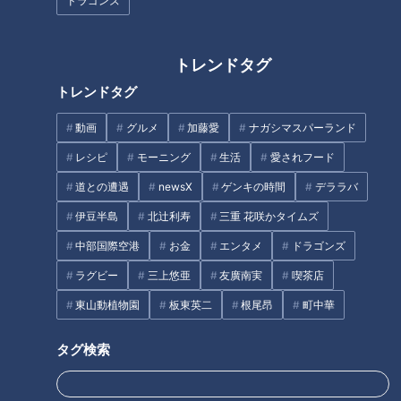
ドラゴンズ
トレンドタグ
トレンドタグ
動画
グルメ
加藤愛
ナガシマスパーランド
レシピ
モーニング
生活
愛されフード
道との遭遇
newsX
ゲンキの時間
デララバ
伊豆半島
北辻利寿
三重 花咲かタイムズ
中部国際空港
お金
エンタメ
ドラゴンズ
ラグビー
三上悠亜
友廣南実
喫茶店
東山動植物園
板東英二
根尾昂
町中華
タグ検索
「昭和40年代パイン缶」提供：社団法人 日本パインアップル缶詰協会
しかし、その味が日本国内に広がったのは、パイナップルその