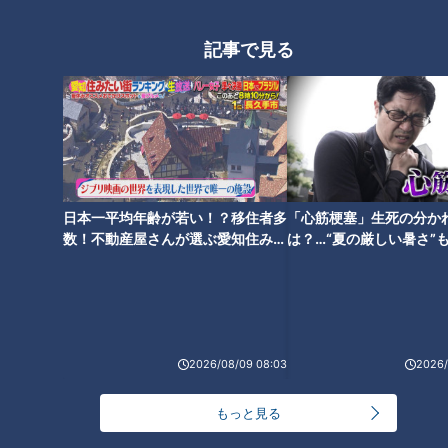
記事で見る
「パイン缶工場」提供：社団法人 日本パインアップル缶詰協会
日本一平均年齢が若い！？移住者多
「心筋梗塞」生死の分か
石垣島でのパイン缶製造は、その台湾に由来する。１９３５年
数！不動産屋さんが選ぶ愛知住みた
は？…“夏の厳しい暑さ”
（昭和１０年）、日中戦争が近づく中、台湾でのパイナップル
い街ランキング1位は？
に！発症前のキケンなサ
法
生産も難しくなり、農家の人たちはパインの種や苗を持って、
石垣島へ集団移住してきた。社団法人「日本パインアップル缶
詰協会」によると、缶詰を製造する会社「大同拓殖」を設立し
て、パイン缶作りも始まった。当時はまったくの手作業で、パ
2026/08/09 08:03
2026/
インの実をカットし、芯も手でくり抜いて、丁寧に輪切りにし
もっと見る
た上で缶に詰めていったという。３年後の１９３８年、パイン
缶５００ケースを出荷、これが日本で作られた国産「パイナッ