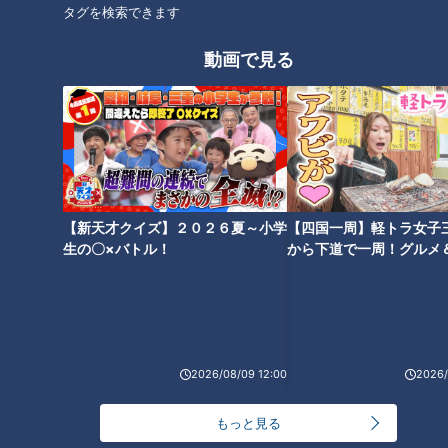
タグを検索できます
ものではなく、実の中味を缶詰に加工したものだった。そこに
は大きな理由がある。パイナップルは、生のままでは日持ちし
動画で見る
にくい果物だった。例えば同じ南国フルーツのバナナは、収穫
してから日に日に熟していくが、パイナップルは時間をおいた
からといって糖度が上がるわけではない。収穫したら早めに食
べた方がおいしかった。しかし、当時は今のような航空便はな
く船、温度を低く保つための保冷設備もない。その魅力的な果
物を島の外に運んで広く販売するために考え出されたのが“缶
【新天才クイズ】２０２６夏～小学
【四国一周】軽トラ女子
詰に加工すること”だった。海外のパイナップル産地であるハ
生の〇×バトル！
から下道で一周！グルメ
ワイや台湾なども同じ事情だった。
イブ⑳
2026/08/09 12:00
2026/
もっと見る