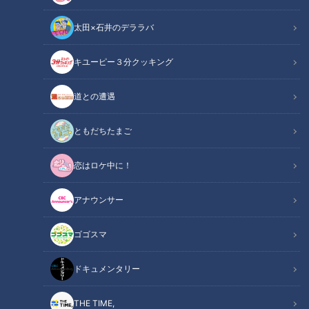
太田×石井のデララバ
CBCテレビ：画像『写真AC』より「パイナップル」
キユーピー３分クッキング
ニュースコラム
東西南北論説風
道との遭遇
生まれて初めて食べたパイナップルは缶詰だった。リンゴもミ
ともだちたまご
カンもブドウも、多くの果物は“生（なま）”のものを食べるの
恋はロケ中に！
に「なぜ？」。パイナップル缶詰の日本での歩みを追う。
アナウンサー
パイナップルは南アメリカの熱帯地方原産のフルーツ。果実の
形が松かさに似ているため「Pine（パイン）」、味はリンゴ
ゴゴスマ
のように甘酸っぱいため「Apple（アップル）」、ここから
「パインアップル＝パイナップル」と名づけられた。そんなパ
ドキュメンタリー
イナップルが日本にやって来たのは江戸時代の末期、当時はま
だ琉球だった沖縄の石垣島にオランダ船が苗をもたらした。そ
THE TIME,