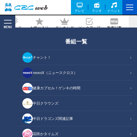
テレビ
ラジオ
イベント
MENU
ニュース
お気に入り
ランキング
ピックアップ
新着記事
CBC MAGAZINE
番組一覧
パイナップルが缶詰になった理由とは？
石垣島を舞台にした南国フルーツの歴史
チャント！
2022/05/02 10:45
newsX（ニュースクロス）
健康カプセル！ゲンキの時間
中日クラウンズ
中日ドラゴンズ関連記事
花咲かタイムズ