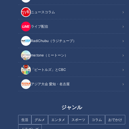
の苗を島の人たちが植えて、育てた実を食べてみたら美味し
い。パイナップルはこうして島に根づいていった。
ニュースコラム
石垣島の環境はパイナップルの生育に適していた。沖縄の土壌
ライブ配信
は酸性土で、一般の作物には合わなかったが、パイナップルに
はむしろ合っていた。また台風などによる雨や風に強い植物だ
RadiChubu（ラジチューブ）
ったため、パイナップルの栽培は石垣島から隣の宮古島など、
me:tone（ミートーン）
琉球の島々で行われるようになった。
「ビートルズ」とCBC
アジア大会 愛知・名古屋
ジャンル
生活
グルメ
エンタメ
スポーツ
コラム
おでかけ