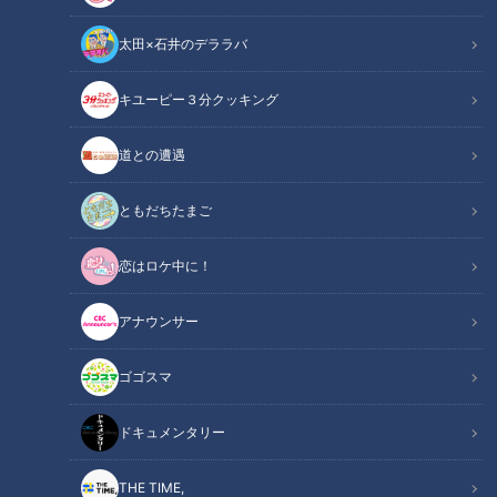
太田×石井のデララバ
画像：CBCテレビ『道との遭遇』
キユーピー３分クッキング
道との遭遇
「道との遭遇」記事
道との遭遇
ミキの昴生と亜生がMCを務める、全国の道に特化したバラエ
ともだちたまご
ティ番組『道との遭遇』。今回は、廃道と遺構を愛する道マニ
恋はロケ中に！
ア歴9年の渡邊美樹さんが、岐阜県にある“廃隧道”を巡りま
す。※安全対策をしてロケをしています。廃道・廃隧道は危険
アナウンサー
ですので、むやみに立ち入らないでください。
ゴゴスマ
INDEX
ドキュメンタリー
水の流入を防ぐ役割？一筋の溝が特徴の「木之實隧道」
荒れた山中に眠る石積み造りの「久保原隧道」
THE TIME,