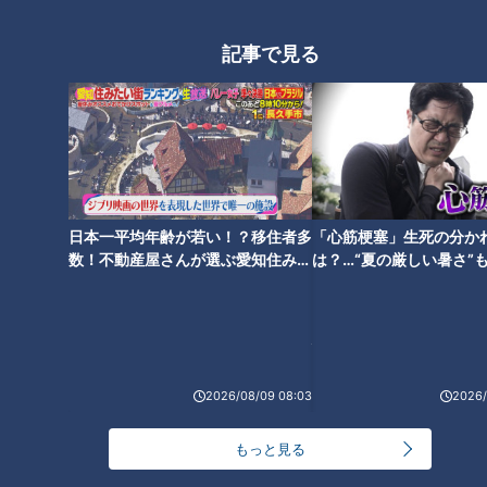
記事で見る
画像：CBCテレビ『道との遭遇』
日本一平均年齢が若い！？移住者多
「心筋梗塞」生死の分か
（道マニア・渡邊美樹さん）
数！不動産屋さんが選ぶ愛知住みた
は？…“夏の厳しい暑さ”
「アーチのところに、溝になっているラインがある。これがあ
い街ランキング1位は？
に！発症前のキケンなサ
法
るおかげで、隧道マニアはこの隧道が『木之實隧道』であるこ
とが分かる」
渡邊さんは、湧き水や雨水などがトンネル内に流入するのを少
2026/08/09 08:03
2026/
しでも防ぐために、深い溝をつけたのではないかと考察しま
もっと見る
す。