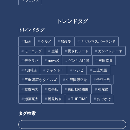
ドラゴンズ
渡邊さんと一緒に旅をするのは、アイドルグループ・SKE48
の佐藤佳穂さん。訪れたのは、岐阜県恵那市。
トレンドタグ
（道マニア・渡邊美樹さん）
トレンドタグ
「岐阜県にはトンネルがいっぱいある。今も残っている古い隧
道の中から、廃道の中にある隧道をご案内したい」
動画
グルメ
加藤愛
ナガシマスパーランド
モーニング
生活
愛されフード
ガンバレルーヤ
まずは、国道257号の旧道（国道418号）にある、渡邊さんお
デララバ
newsX
ゲンキの時間
三田悠貴
気に入りの廃隧道へ。その隧道は戦前に造られ、岐阜県の中で
も変わった特徴を持っていると渡邊さんは言います。
if珈琲店
チャント！
レシピ
三上悠亜
三重 花咲かタイムズ
中部国際空港
伊豆半島
友廣南実
喫茶店
東山動植物園
根尾昂
瀬藤亮太
鷲見玲奈
THE TIME
おでかけ
タグ検索