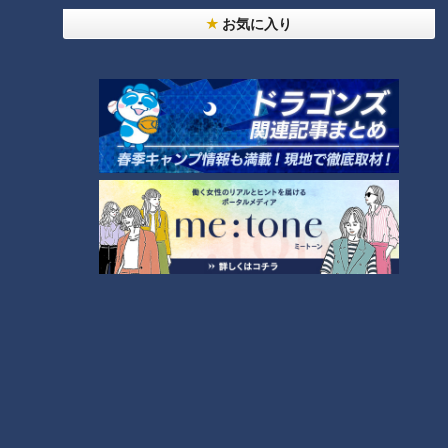
お気に入り
荒れた山中に眠る石積み造りの「久保原隧道」
画像：CBCテレビ『道との遭遇』
続いても、同じ恵那市にある渡邊さんお気に入りの廃隧道へ。
県道406号が誕生したことで廃道となり、そこには特徴的な造
りが残る廃隧道が眠っていると言います。