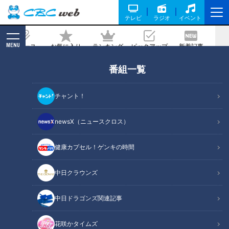
テレビ
ラジオ
イベント
MENU
ニュース
お気に入り
ランキング
ピックアップ
新着記事
CBC MAGAZINE
番組一覧
アーチの一本線は何のため？ 岐阜県にあ
る“特徴を持つ廃隧道”を巡る旅
チャント！
2024/05/13 17:58
2024年5月7日放送
newsX（ニュースクロス）
健康カプセル！ゲンキの時間
中日クラウンズ
中日ドラゴンズ関連記事
花咲かタイムズ