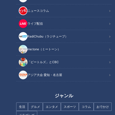
オススメ関連コンテンツ
ニュースコラム
水の流入を防ぐ役割？一筋の溝が特徴の「木之實
ライブ配信
隧道」
RadiChubu（ラジチューブ）
me:tone（ミートーン）
「ビートルズ」とCBC
アジア大会 愛知・名古屋
ジャンル
画像：CBCテレビ『道との遭遇』
生活
グルメ
エンタメ
スポーツ
コラム
おでかけ