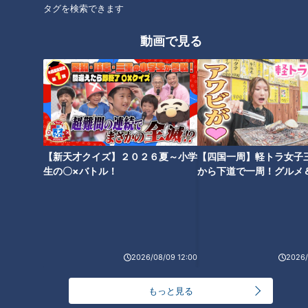
タグを検索できます
動画で見る
画像：CBCテレビ『道との遭遇』
国道418号の脇から旧道を歩き進み、いよいよ廃道区間へ。す
ると、昭和6年（1931年）竣工の「木之實（きのみ）隧道」が
出現！昭和63年（1988年）までの約60年間使われていたそう
で、小さな扁額には「木之實隧道上村口」と書かれています。
【新天才クイズ】２０２６夏～小学
【四国一周】軽トラ女子
生の〇×バトル！
から下道で一周！グルメ
隧道内はコンクリートが吹きつけられており、反対側の扁額に
イブ⑳
は「木之實隧道岩村口」と、かつてあった村の名前が書かれて
います。この「木之實隧道」には、他の隧道ではあまり見られ
ない特徴があると言う渡邊さん。
2026/08/09 12:00
2026/
もっと見る