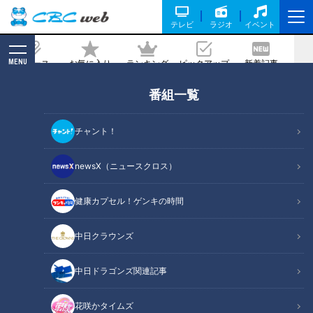
テレビ
ラジオ
イベント
MENU
ニュース
お気に入り
ランキング
ピックアップ
新着記事
CBC MAGAZINE
番組一覧
100mで3回も市境を跨ぐ千葉県の“奇
道” 道マニアが厳選する全国の面白い
チャント！
道＆レア標識
newsX（ニュースクロス）
2023/09/30 06:50
2023年9月26日放送
健康カプセル！ゲンキの時間
中日クラウンズ
中日ドラゴンズ関連記事
花咲かタイムズ