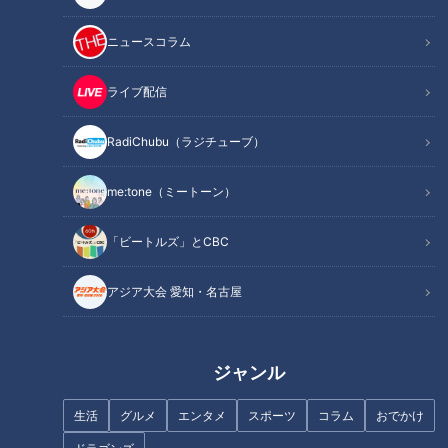
3000種類の中から厳選！超レアな標識
まるで地図！？案内が詳しすぎる青看板
ニュースコラム
赤信号の連続！大阪の道路の絶景
オススメ関連コンテンツ
ライブ配信
RadiChubu（ラジチューブ）
100mで3つの市を跨ぐ道！？千葉県の奇道
me:tone（ミートーン）
「ビートルズ」とCBC
アジア大会 愛知・名古屋
ジャンル
生活
グルメ
エンタメ
スポーツ
コラム
おでかけ