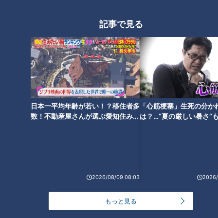
（道マニア・石井良依さん）
「信号機があることを警戒するために設置された標識ですが、
記事で見る
色の順番が違う」
石井さんが偶然見つけたそうで、正しい色の順は左から青・
黄・赤のところ、この場所にある標識は青と赤が逆になってい
ます。石井さん曰く、「単なる設置ミスだと思う」とのこと。
日本一平均年齢が若い！？移住者多
「心筋梗塞」生死の分か
数！不動産屋さんが選ぶ愛知住みた
は？…“夏の厳しい暑さ”
い街ランキング1位は？
に！発症前のキケンなサ
法
2026/08/09 08:03
2026/
もっと見る