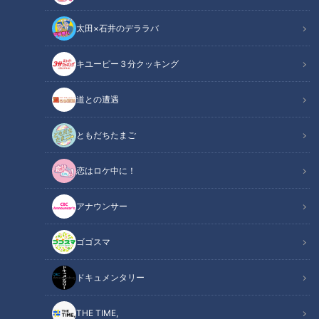
太田×石井のデララバ
画像：CBCテレビ『道との遭遇』
キユーピー３分クッキング
道との遭遇
道との遭遇
「道との遭遇」記事
ともだちたまご
ミキの昴生と亜生がMCを務める、全国の道に特化したバラエ
恋はロケ中に！
ティ番組『道との遭遇』。今回は、珍しい道や変わった標識な
どを求めて全国を巡る道マニア歴19年の石井良依さんが、面白
アナウンサー
い道や珍しい標識を紹介してくれました。
ゴゴスマ
INDEX
ドキュメンタリー
100mで3つの市を跨ぐ道！？千葉県の奇道
単なるミス！？信号の色が逆の標識＆スペルミスの標識
THE TIME,