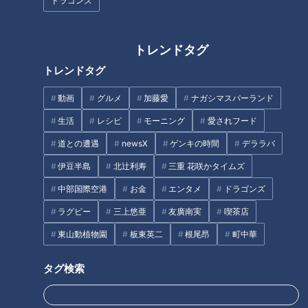
ドラゴンズ
画像：CBCテレビ『道との遭遇』
まずは、千葉県にある“奇道”をご紹介。
トレンドタグ
トレンドタグ
（道マニア・石井良依さん）
「一見何の変哲もない道ですが、100mの間で3回も市境を跨
動画
グルメ
加藤愛
ナガシマスパーランド
ぐ変わった道」
生活
レシピ
モーニング
愛されフード
道との遭遇
newsX
ゲンキの時間
デララバ
地図で確認すると、四街道市の中に佐倉市と千葉市花見川区が
細長く入り組む珍しい場所。
伊豆半島
北辻利寿
三重 花咲かタイムズ
中部国際空港
お金
エンタメ
ドラゴンズ
四街道市によると、明治時代に区分けされた境界が現在まで引
ラグビー
三上悠亜
友廣南実
喫茶店
き継がれているため、100mで四街道市・佐倉市・千葉市花見
東山動植物園
板東英二
根尾昂
町中華
川区を跨ぐような珍しい道ができてしまったのではないか、と
のこと。
タグ検索
単なるミス！？信号の色が逆の標識＆スペルミス