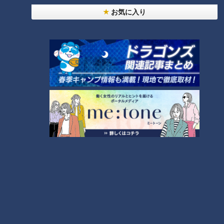
画像：CBCテレビ『道との遭遇』
お気に入り
2つ目は、長野県下諏訪町にある国道142号の旧道の標識。
（道マニア・石井良依さん）
「ROUTEのスペルに誤りがある」
正しくは「ROUTE」と表記されるところ、TとEが逆になって
います。誤った標識はすでに撤去されており、現在は見られな
いそうです。
3000種類の中から厳選！超レアな標識