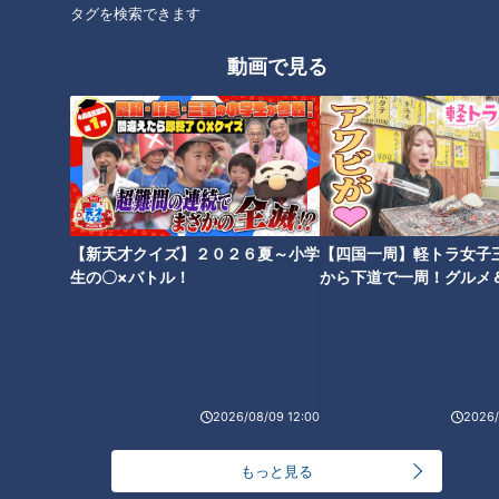
タグを検索できます
の標識
動画で見る
【新天才クイズ】２０２６夏～小学
【四国一周】軽トラ女子
生の〇×バトル！
から下道で一周！グルメ
イブ⑳
画像：CBCテレビ『道との遭遇』
続いては、石井さんが実際に現場で見つけた違和感のある標識
2026/08/09 12:00
2026/
を2つご紹介。1つ目は、兵庫県相生市の国道2号にある“信号機
あり”の標識。
もっと見る