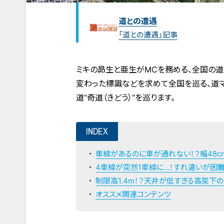
道との遭遇
「道との遭遇」記事
ミキの昴生と亜生がMCを務める、全国の道
変わった標識などを求めて全国を巡る、道マ
道“奇道（きどう）”を巡ります。
INDEX
車線があるのに車が通れない！？幅48c
4車線が突然1車線に…！すれ違いが困
制限高1.4m！？天井が低すぎる高架下
オススメ関連コンテンツ