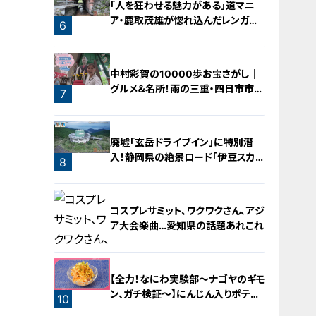
「人を狂わせる魅力がある」道マニ
ア・鹿取茂雄が惚れ込んだレンガの
6
橋梁とは？未公開の道3選
中村彩賀の10000歩お宝さがし｜
グルメ＆名所！雨の三重・四日市市で
7
お宝探し【チャント！特集】
廃墟「玄岳ドライブイン」に特別潜
入！静岡県の絶景ロード「伊豆スカイ
8
ライン」の歴史と魅力に迫る
コスプレサミット、ワクワクさん、アジ
ア大会楽曲…愛知県の話題あれこれ
【全力！なにわ実験部～ナゴヤのギモ
ン、ガチ検証～】にんじん入りポテト
10
サラダ