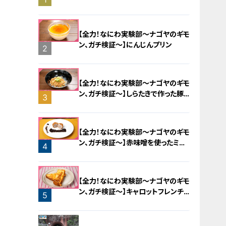
旅！【チャント！特集】
【全力！なにわ実験部～ナゴヤのギモ
ン、ガチ検証～】にんじんプリン
2
【全力！なにわ実験部～ナゴヤのギモ
ン、ガチ検証～】しらたきで作った豚
3
バラミンチの油そば
【全力！なにわ実験部～ナゴヤのギモ
ン、ガチ検証～】赤味噌を使ったミル
4
フィーユ味噌トンカツ
【全力！なにわ実験部～ナゴヤのギモ
ン、ガチ検証～】キャロットフレンチ
5
ロースト