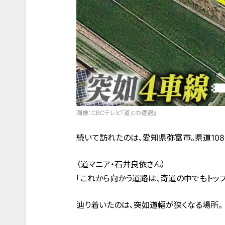
画像：CBCテレビ『道との遭遇』
続いて訪れたのは、愛知県弥富市。県道10
（道マニア・石井良依さん）
「これから向かう道路は、奇道の中でもトッ
辿り着いたのは、突如道幅が狭くなる場所。