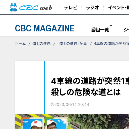
テレビ
ラジオ
イベント・
CBC MAGAZINE
番組一覧
ジ
ホーム
道との遭遇
「道との遭遇」記事
4車線の道路が突然1
4車線の道路が突然1
殺しの危険な道とは
2023/06/14 20:44