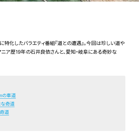
に特化したバラエティ番組『道との遭遇』。今回は珍しい道や
ニア歴19年の石井良依さんと、愛知・岐阜にある奇妙な
mの車道
難な奇道
の奇道