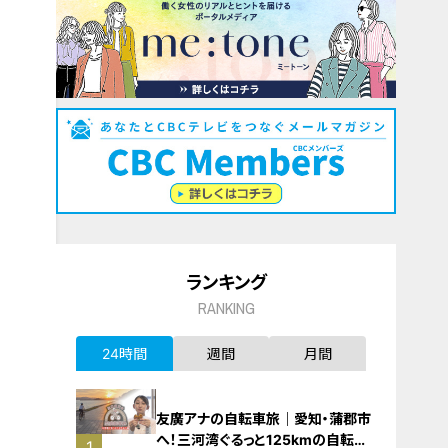
ランキング
RANKING
24時間
週間
月間
友廣アナの自転車旅｜愛知・蒲郡市
へ！三河湾ぐるっと125kmの自転車
1