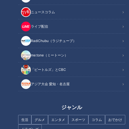
【まさか】解凍してもフカフカのスポンジが24時
ニュースコラム
間買える自動販売機の秘密
ライブ配信
RadiChubu（ラジチューブ）
me:tone（ミートーン）
「ビートルズ」とCBC
アジア大会 愛知・名古屋
CBCテレビ：画像 『チャント！』
ジャンル
永岡歩アナウンサーが訪れたのは愛知県岡崎市の洋菓子店「マ
生活
グルメ
エンタメ
スポーツ
コラム
おでかけ
ジカル」。ケーキやフィナンシェなど、約50種類の洋菓子が