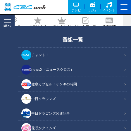
テレビ
ラジオ
イベント
MENU
ニュース
お気に入り
ランキング
ピックアップ
新着記事
CBC MAGAZINE
番組一覧
解凍してもフカフカのスポンジケーキが
24時間買える自動販売機の秘密
チャント！
2022/12/22 16:24
2022年12月19日放送
newsX（ニュースクロス）
健康カプセル！ゲンキの時間
中日クラウンズ
中日ドラゴンズ関連記事
花咲かタイムズ