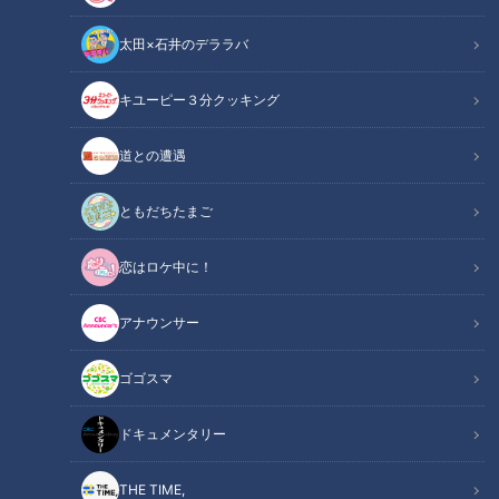
太田×石井のデララバ
チャント！
キユーピー３分クッキング
くらしニュース
道との遭遇
もうすぐクリスマス！楽しみな反面、忙しい合間をぬってケー
キを用意するのは大変と言う方もいるのでは？そんなあなたに
ともだちたまご
朗報！本格的なケーキが“24時間購入可能”なお店が話題です！
恋はロケ中に！
INDEX
アナウンサー
【まさか】解凍してもフカフカのスポンジが24時間買える
ゴゴスマ
自動販売機の秘密
カカオの割合125％！グルテンフリーのショコラ！
ドキュメンタリー
オススメ関連コンテンツ
THE TIME,