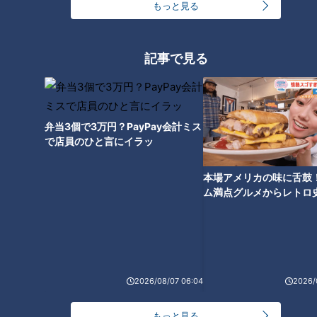
もっと見る
記事で見る
CBCテレビ：画像 『チャント！』
ラインアップには、今年8月に登場したお店のイチオシ商品
「家康公濃厚チーズケーキ」（1700円）も入っています。看
弁当3個で3万円？PayPay会計ミス
で店員のひと言にイラッ
板商品「窯出しチーズ」を直径12センチのホールケーキにし、
オリジナルの家康公を焼き込んでいます。フランス産クリーム
本場アメリカの味に舌鼓
チーズ100％で作られた、滑らかな口溶けが特徴。冷蔵庫で5
ム満点グルメからレトロ
～6時間ほど解凍すれば、食べごろです！
で！愛知・東海市の感動
選
（永岡アナ）
「チーズがものすごく爽やかです！スポンジのフカフカ加減と
チーズの濃厚なトロッとした感じが絶妙に合う。冷凍でも、こ
2026/08/07 06:04
2026/
のフカフカ感は出るんですね！」
もっと見る