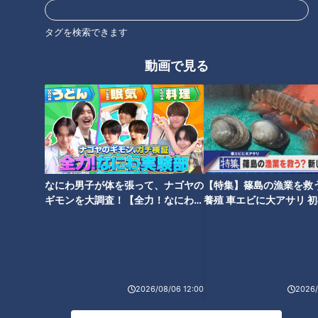
（マジカル・尾崎裕介代表）
タグを検索できます
「今は新型コロナのこともあり、対面を嫌がるお客様がゼロで
はない。お店もある程度影響を受けている。営業時間外に商売
動画で見る
ができれば面白いかなと（始めた）」
ケーキの自動販売機を導入したのは11月9日から。マジカルで
は「ケーキを遠くへ持ち運びたい」という購入者のニーズに応
え、10年以上前から冷凍販売を行っていたため、解凍してもお
いしいケーキを作るためのノウハウは整っていました。そのた
なにわ男子が体を張って、ナゴヤの
【特集】篠島の漁業を救
め、自動販売機の導入もすぐに受け入れてもらえたとのこと。
ギモンを大調査！【全力！なにわ実
養殖 車エビに大アサリ 
験部～ナゴヤのギモン、ガチ検証
【newsX】
～】
2026/08/06 12:00
2026/