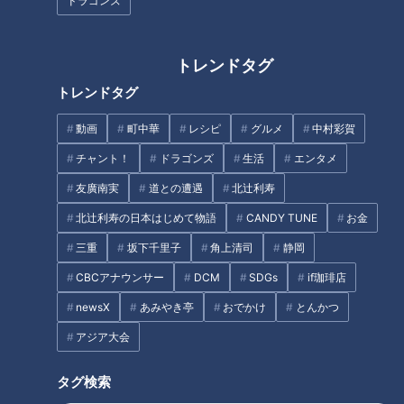
並ぶ地元で人気のお店です。営業時間は午後6時半までです
ドラゴンズ
が、お店の外には24時間購入できる「ケーキの自動販売機」
を設置。「窯出しチーズ」や「とろけるショコラ」などの人気
トレンドタグ
商品が、時間を気にせず買うことができます。冷凍された商品
トレンドタグ
は、約2時間分の保冷剤と保冷袋と共にしっかりパッケージさ
れていて、持ち運びが非常に便利です。
動画
町中華
レシピ
グルメ
中村彩賀
チャント！
ドラゴンズ
生活
エンタメ
友廣南実
道との遭遇
北辻利寿
北辻利寿の日本はじめて物語
CANDY TUNE
お金
三重
坂下千里子
角上清司
静岡
CBCアナウンサー
DCM
SDGs
if珈琲店
newsX
あみやき亭
おでかけ
とんかつ
アジア大会
タグ検索
CBCテレビ：画像 『チャント！』