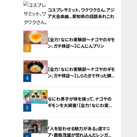
コスプレサミット、ワクワクさん、アジ
ア大会楽曲…愛知県の話題あれこれ
【全力！なにわ実験部～ナゴヤのギモ
ン、ガチ検証～】にんじんプリン
3
2
【全力！なにわ実験部～ナゴヤのギモ
ン、ガチ検証～】しらたきで作った豚
4
バラミンチの油そば
なにわ男子が体を張って、ナゴヤの
ギモンを大調査！【全力！なにわ実験
5
部～ナゴヤのギモン、ガチ検証～】
「人を狂わせる魅力がある」道マニ
ア・鹿取茂雄が惚れ込んだレンガの