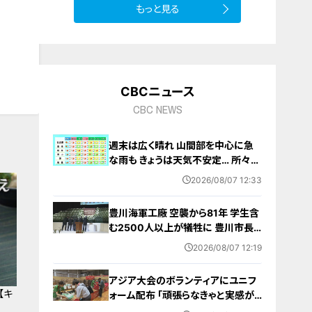
もっと見る
CBCニュース
CBC NEWS
週末は広く晴れ 山間部を中心に急
な雨も きょうは天気不安定… 所々で
雨予想 愛知･名古屋･岐阜･三重の天
2026/08/07 12:33
気予報（8/7 昼）
豊川海軍工廠 空襲から81年 学生含
む2500人以上が犠牲に 豊川市長
｢恒久平和に向けて全力を尽くす｣ 平
2026/08/07 12:19
和祈念式典で誓う
アジア大会のボランティアにユニフ
【キ
ォーム配布 ｢頑張らなきゃと実感が
湧いた｣ 名古屋･中区の愛知県体育