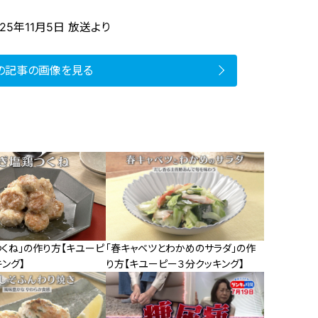
25年11月5日 放送より
の記事の画像を見る
くね」の作り方【キユーピ
「春キャベツとわかめのサラダ」の作
ング】
り方【キユーピー３分クッキング】