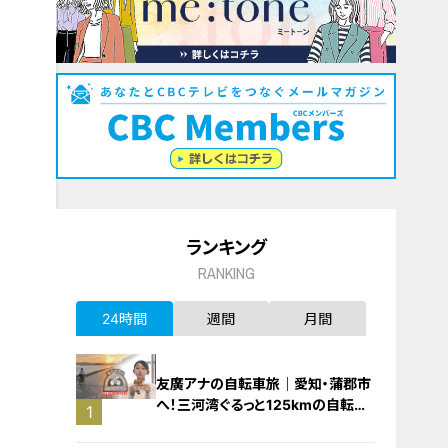
ランキング
RANKING
24時間
週間
月間
友廣アナの自転車旅｜愛知・蒲郡市
へ！三河湾ぐるっと125kmの自転車
1
旅！【チャント！特集】