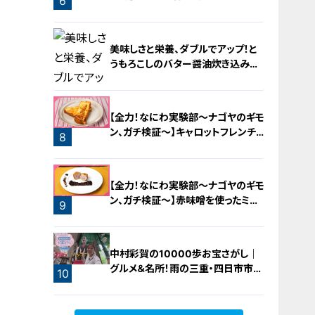
6
橋梁とは？未公開の道3選
美味しさと栄養、ダブルでアップ！と
うもろこしのバター醤油炊き込みご
飯
【全力！なにわ実験部～ナゴヤのギモ
ン、ガチ検証～】キャロットフレンチ
8
ロースト
7
【全力！なにわ実験部～ナゴヤのギモ
ン、ガチ検証～】赤味噌を使ったミル
9
フィーユ味噌トンカツ
中村彩賀の10000歩お宝さがし｜
グルメ＆名所！雨の三重・四日市市で
10
お宝探し【チャント！特集】