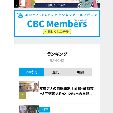
ランキング
RANKING
24時間
週間
月間
友廣アナの自転車旅｜愛知・蒲郡市
へ！三河湾ぐるっと125kmの自転車
1
旅！【チャント！特集】
NEW