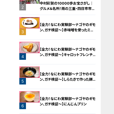
中村彩賀の10000歩お宝さがし｜
2
グルメ＆名所！雨の三重・四日市市で
お宝探し【チャント！特集】
【全力！なにわ実験部～ナゴヤのギモ
ン、ガチ検証～】赤味噌を使ったミル
3
フィーユ味噌トンカツ
【全力！なにわ実験部～ナゴヤのギモ
ン、ガチ検証～】キャロットフレンチ
4
ロースト
【全力！なにわ実験部～ナゴヤのギモ
ン、ガチ検証～】しらたきで作った豚
5
バラミンチの油そば
【全力！なにわ実験部～ナゴヤのギモ
ン、ガチ検証～】にんじんプリン
6