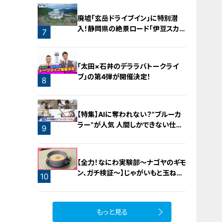
廃墟「玄岳ドライブイン」に特別潜
入！静岡県の絶景ロード「伊豆スカイ
7
ライン」の歴史と魅力に迫る
「太田×石井のデララバトークライ
ブ」の第4弾が開催決定！
8
【特集】AIに奪われない？“ブルーカ
ラー”が人気 人間しかできない仕事
9
に注目【newsX】
【全力！なにわ実験部～ナゴヤのギモ
ン、ガチ検証～】じゃがいもと玉ねぎ
10
のポタージュ
もっと見る