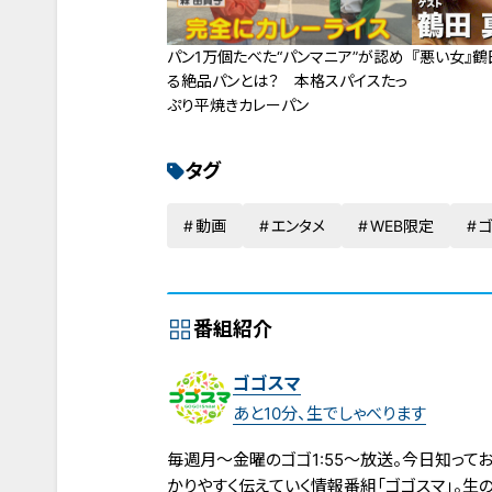
パン1万個たべた“パンマニア”が認め
『悪い女』鶴
る絶品パンとは？ 本格スパイスたっ
ぷり平焼きカレーパン
タグ
動画
エンタメ
WEB限定
番組紹介
ゴゴスマ
あと10分、生でしゃべります
毎週月～金曜のゴゴ1:55～放送。今日知って
かりやすく伝えていく情報番組「ゴゴスマ」。生