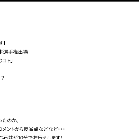
す】
日本選手権出場
コト」
？
」
ったのか、
メントから反省点などなど・・・
C石井が10分でお伝えします！