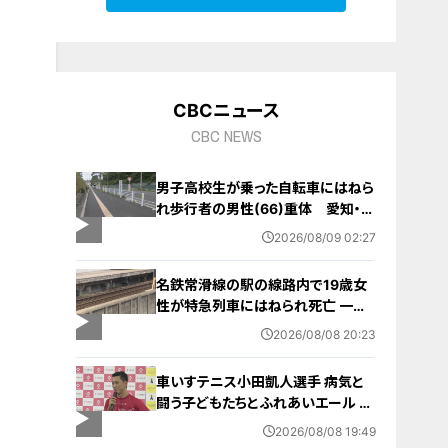
CBCニュース
CBC NEWS
男子高校生が乗った自転車にはねら
れ歩行者の男性(66)重体 愛知・み
よし市
2026/08/09 02:27
名鉄常滑線の駅の線路内で19歳女
性が特急列車にはねられ死亡 一部
区間で一時運転見合わせに お盆休
2026/08/08 20:23
みで空港へ向かう旅行客に影響 愛
知・知多市
車いすテニス小田凱人選手 病気と
闘う子どもたちとふれあいエール ス
ポーツの楽しさ伝える 名古屋・緑区
2026/08/08 19:49