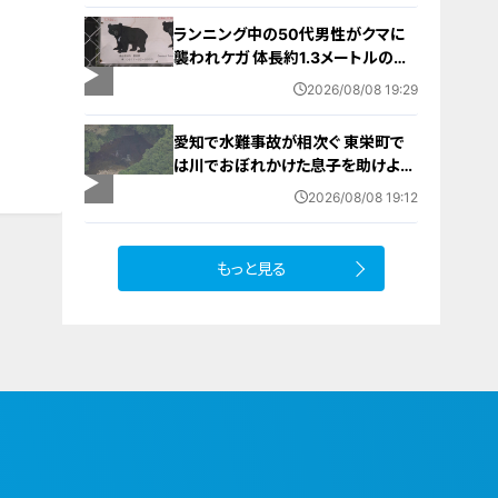
ランニング中の50代男性がクマに
襲われケガ 体長約1.3メートルのツ
キノワグマに腕や足をかまれる 「つ
2026/08/08 19:29
いに出たかなという感じ」と近隣住
人 東海地方で今年度初の人身被害
愛知で水難事故が相次ぐ 東栄町で
岐阜・高山市
は川でおぼれかけた息子を助けよう
とし父親が心肺停止の状態で搬送
2026/08/08 19:12
田原市ではサーフィン中に公務員の
男性（46）がおぼれ死亡
もっと見る