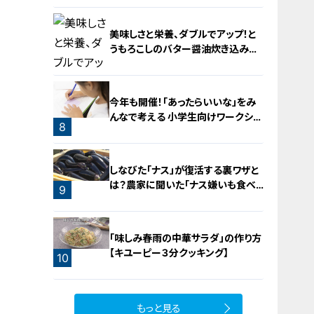
5
美味しさと栄養、ダブルでアップ！と
うもろこしのバター醤油炊き込みご
飯
今年も開催！「あったらいいな」をみ
んなで考える 小学生向けワークショ
8
ップを大府市で開催
7
しなびた「ナス」が復活する裏ワザと
は？農家に聞いた「ナス嫌いも食べ
9
られる」アイデアレシピを大公開
「味しみ春雨の中華サラダ」の作り方
【キユーピー３分クッキング】
10
もっと見る