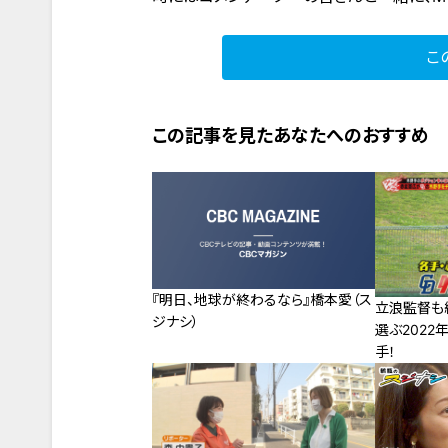
こ
この記事を見たあなたへのおすすめ
『明日、地球が終わるなら』橋本愛（ス
立浪監督も
ジナシ）
選ぶ2022
手！