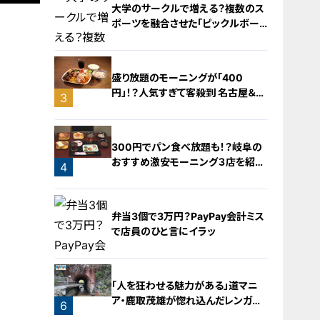
大学のサークルで増える？複数のス
ポーツを融合させた「ピックルボー
ル」
盛り放題のモーニングが「400
円」！？人気すぎて客殺到 名古屋＆岐
3
阜の「激安モーニング」とは？
2
300円でパン食べ放題も！？岐阜の
おすすめ激安モーニング３店を紹
4
介！
弁当3個で3万円？PayPay会計ミス
で店員のひと言にイラッ
「人を狂わせる魅力がある」道マニ
ア・鹿取茂雄が惚れ込んだレンガの
6
橋梁とは？未公開の道3選