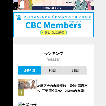
ランキング
RANKING
24時間
週間
月間
友廣アナの自転車旅｜愛知・蒲郡市
へ！三河湾ぐるっと125kmの自転車
1
旅！【チャント！特集】