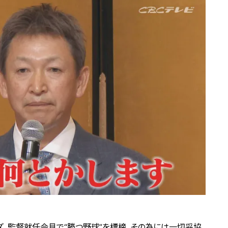
ンズ。監督就任会見で“勝つ野球”を標榜。その為には一切妥協