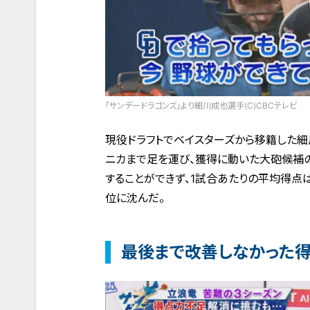
「サンデードラゴンズ」より細川成也選手(C)CBCテレビ
現役ドラフトでベイスターズから移籍した
ニカまで足を運び、獲得に動いた大砲候補の
することができず、1試合あたりの平均得点
位に沈んだ。
最後まで改善しなかった