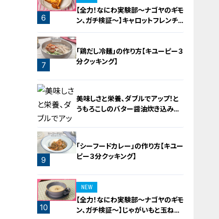
【全力！なにわ実験部～ナゴヤのギモ
6
ン、ガチ検証～】キャロットフレンチ
ロースト
「鶏だし冷麺」の作り方【キユーピー３
分クッキング】
7
美味しさと栄養、ダブルでアップ！と
うもろこしのバター醤油炊き込みご
飯
「シーフードカレー」の作り方【キユー
ピー３分クッキング】
9
8
NEW
【全力！なにわ実験部～ナゴヤのギモ
10
ン、ガチ検証～】じゃがいもと玉ねぎ