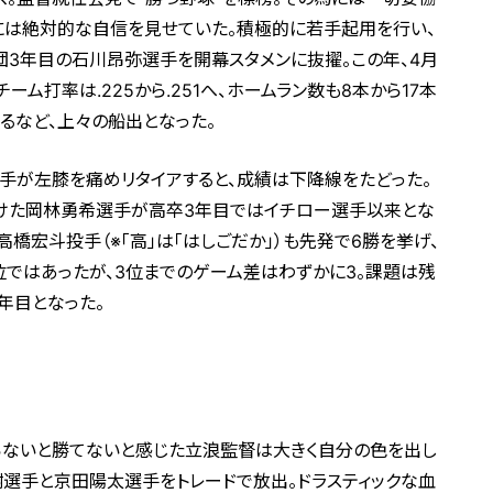
には絶対的な自信を見せていた。積極的に若手起用を行い、
3年目の石川昂弥選手を開幕スタメンに抜擢。この年、4月
ーム打率は.225から.251へ、ホームラン数も8本から17本
するなど、上々の船出となった。
手が左膝を痛めリタイアすると、成績は下降線をたどった。
けた岡林勇希選手が高卒3年目ではイチロー選手以来とな
橋宏斗投手（※「高」は「はしごだか」）も先発で6勝を挙げ、
ではあったが、3位までのゲーム差はわずかに3。課題は残
年目となった。
わらないと勝てないと感じた立浪監督は大きく自分の色を出し
選手と京田陽太選手をトレードで放出。ドラスティックな血