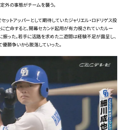
定外の事態がチームを襲う。
ぐセットアッパーとして期待していたジャリエル・ロドリゲス投
後に亡命すると、開幕セカンド起用が有力視されていたルー
に振った。若手に活路を求めた二遊間は経験不足が露呈し、
て優勝争いから脱落していった。