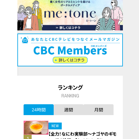
ランキング
RANKING
24時間
週間
月間
NEW
【全力！なにわ実験部～ナゴヤのギモ
1