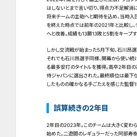
はしないとまで言い切り、得点力不足解消
将来チームの主砲へと期待を込め、当時入団
を終えた時点では前年の2021年と比較し、チ
へと改善。成績も13勝13敗と5割をキープ
しかし交流戦が始まった5月下旬、石川昂選
それでも石川昂選手同様、開幕から使い続
る最多安打のタイトルを獲得。高卒2年目の高
侍ジャパンに選出された。最終順位は最下位
したものの確かなる手ごたえを感じた監督1
誤算続きの2年目
2年目の2023年。このチームは大きく変
始めた。二遊間のレギュラーだった阿部寿樹