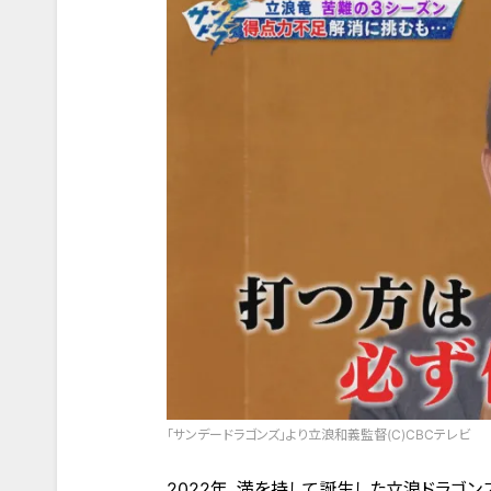
「サンデードラゴンズ」より立浪和義監督(C)CBCテレビ
2022年、満を持して誕生した立浪ドラゴ