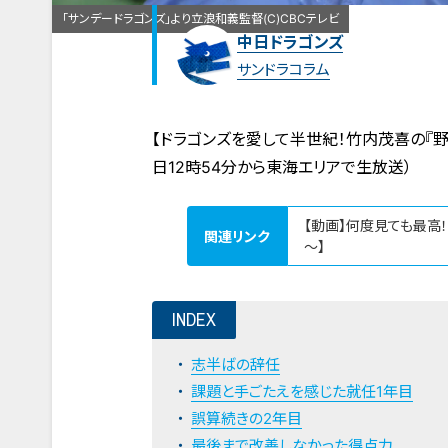
「サンデードラゴンズ」より立浪和義監督(C)CBCテレビ
中日ドラゴンズ
サンドラコラム
【ドラゴンズを愛して半世紀！竹内茂喜の『野
日12時54分から東海エリアで生放送）
【動画】何度見ても最高
関連リンク
～】
INDEX
志半ばの辞任
課題と手ごたえを感じた就任1年目
誤算続きの2年目
最後まで改善しなかった得点力