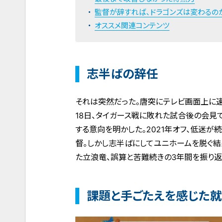
監督が辞すれば、ドラゴンズは変わるの
オススメ関連コンテンツ
志半ばの辞任
それは突然だった。唐突にテレビ画面上に速
18日、タイガース戦に敗れた試合後の会見
する意向を明かした。2021年オフ、低迷
督。しかし志半ばにしてユニホームを脱ぐ結
た立浪竜、誤算と苦難続きの3年間を振り返
課題と手ごたえを感じた就