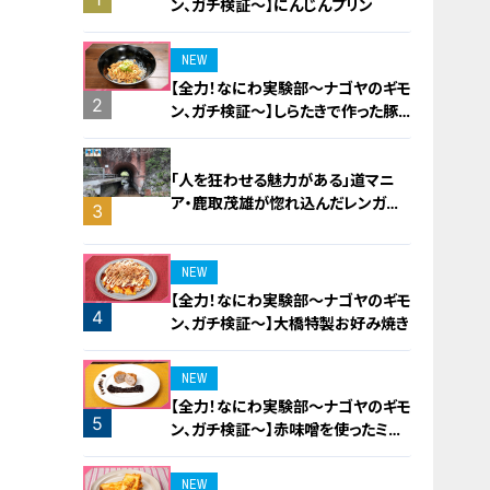
ン、ガチ検証～】にんじんプリン
NEW
【全力！なにわ実験部～ナゴヤのギモ
2
ン、ガチ検証～】しらたきで作った豚
バラミンチの油そば
「人を狂わせる魅力がある」道マニ
ア・鹿取茂雄が惚れ込んだレンガの
3
橋梁とは？未公開の道3選
NEW
【全力！なにわ実験部～ナゴヤのギモ
4
ン、ガチ検証～】大橋特製お好み焼き
NEW
【全力！なにわ実験部～ナゴヤのギモ
5
ン、ガチ検証～】赤味噌を使ったミル
フィーユ味噌トンカツ
NEW