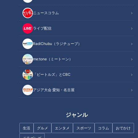
ニュースコラム
ライブ配信
RadiChubu（ラジチューブ）
150万個の爆売れ！超濃厚チー
まかないから看板メニュー
ズケーキ【デパチャン】
に！？オイスターソース×ショ
me:tone（ミートーン）
ウガがうますぎる！春日井の町
中華「仙楽」名物“ハオユー麺”
「ビートルズ」とCBC
アジア大会 愛知・名古屋
高さ15センチ豊橋の人気バーガ
今人気の“硬め食感"濃厚カスタ
ジャンル
ー＆連日完売！パリパリパン！
ードプリン!秘密は卵が3倍!
【チャント！特集】
生活
グルメ
エンタメ
スポーツ
コラム
おでかけ