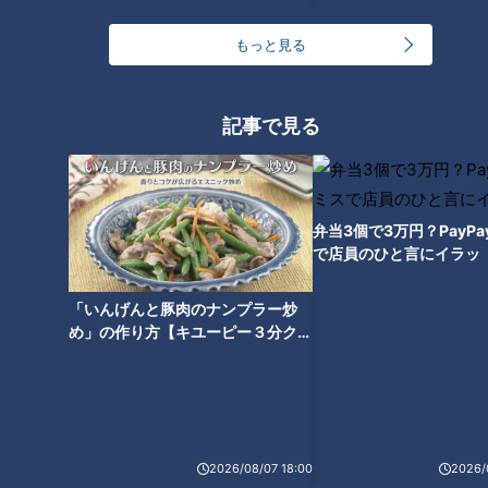
もっと見る
記事で見る
ランキング
RANKING
24時間
週間
月間
弁当3個で3万円？PayP
で店員のひと言にイラッ
友廣アナの自転車旅｜愛知・蒲郡市へ！三河湾ぐる
「いんげんと豚肉のナンプラー炒
っと125kmの自転車旅！【チャント！特集】
1
め」の作り方【キユーピー３分クッ
キング】
【全力！なにわ実験部～ナゴヤのギモン、ガチ検証
～】しらたきで作った豚バラミンチの油そば
2
2026/08/07 18:00
2026/
今年も開催！「あったらいいな」をみんなで考える