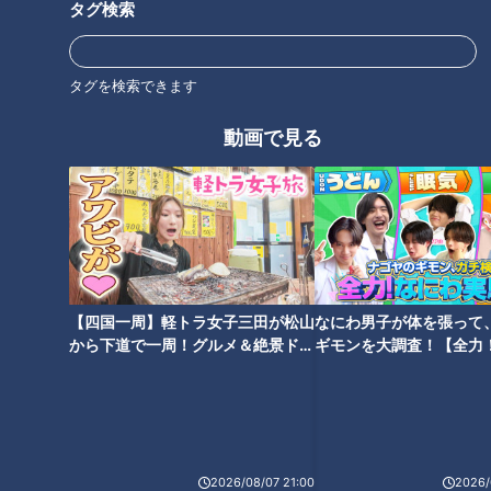
タグ検索
牛肉！極上にうまい“すき鍋”の
絶品の牛ロースを実食！知る人
作り方！【デパチャン】
ぞ知るマル得な情報も⁉【デパ
チャン】
タグを検索できます
動画で見る
赤ちゃんが、お口に入れても安
3歳から99歳まで楽しめるテト
心・安全なお米のおもちゃシリ
リスみたいな知育玩具！頭脳を
ーズ！出産祝いにも大好評！
鍛えるパズルゲーム「カタミ
【四国一周】軽トラ女子三田が松山
なにわ男子が体を張って
ノ」【デパチャン】
から下道で一周！グルメ＆絶景ドラ
ギモンを大調査！【全力
イブ⑳
験部～ナゴヤのギモン、
～】
2026/08/07 21:00
2026/