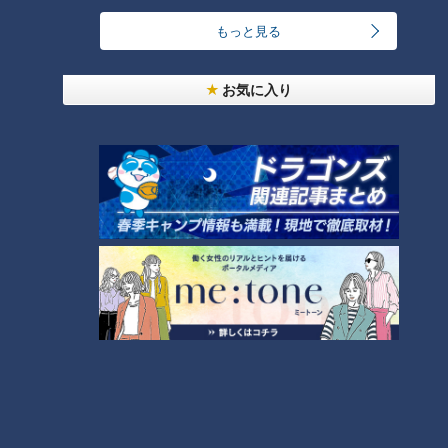
小学生向けワークショップを大府市で開催
3
もっと見る
コスプレサミット、ワクワクさん、アジア大会楽
お気に入り
曲…愛知県の話題あれこれ
【全力！なにわ実験部～ナゴヤのギモン、ガチ検証
～】にんじんプリン
5
ＣＢＣ小川実桜アナ、呪術廻戦展で痛感した「自分
に一番遠い職業」
4
美味しさと栄養、ダブルでアップ！とうもろこしの
バター醤油炊き込みご飯