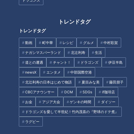
ドラゴンズ
トレンドタグ
ぴよりんがあぶら汗？期間限定
できたての工場直売パン！超お
トレンドタグ
の新商品 ごま油をかけた「ご
得なしるこサンド！養蜂園直売
まぴよりん」が話題！
の激うまハチミツ！わざわざ行
動画
町中華
レシピ
グルメ
中村彩賀
きたくなる安くてウマい東海地
ナガシマスパーランド
北辻利寿
生活
タグ
方の工場直売店
道との遭遇
チャント！
ドラゴンズ
伊豆半島
動画
生活
エンタメ
ショッピング
newsX
エンタメ
中部国際空港
北辻利寿の日本はじめて物語
夏目みな美
藤田朋子
CBCアナウンサー
DCM
SDGs
if珈琲店
オススメ関連コンテンツ
お金
アジア大会
ゲンキの時間
ダイソー
ドラゴンズを愛して半世紀！竹内茂喜の『野球のドテ煮』
ラグビー