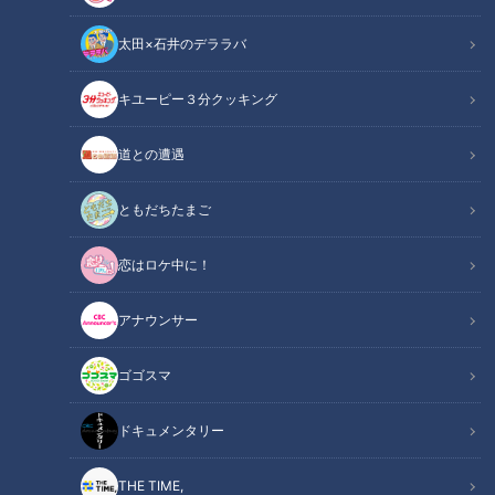
太田×石井のデララバ
キユーピー３分クッキング
デパチャン
道との遭遇
「デパチャン」動画
ともだちたまご
デパチャンのもぐもぐ担当・ハナミが、全国に4店舗しかない
恋はロケ中に！
という、洋菓子店「モロゾフ」のプレミアムブランドの絶品ス
イーツを紹介。フォロワー数8万2000人以上の人気
アナウンサー
TikToker「お菓子食べすぎ会社員」野崎さんとコラボした限
定プリンも実食してみました。
ゴゴスマ
この記事の画像を見る
ドキュメンタリー
THE TIME,
この記事を見たあなたへのおすすめ