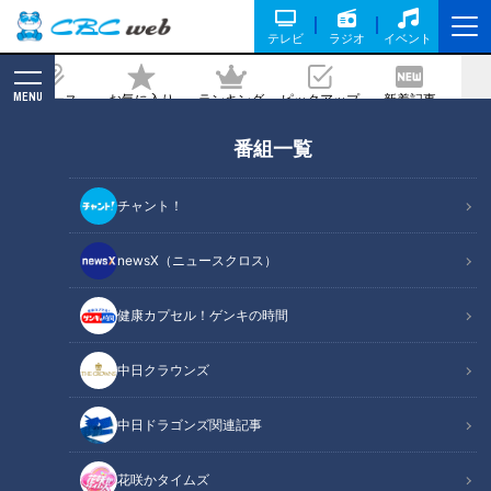
テレビ
ラジオ
イベント
MENU
ニュース
お気に入り
ランキング
ピックアップ
新着記事
CBC MAGAZINE
番組一覧
インフルエンサーとコラボした限定プリ
ンも！全国4店舗しかないモロゾフのプ
チャント！
レミアムライン「エクラ」【デパチャ
ン】
newsX（ニュースクロス）
2022/09/02 18:45
健康カプセル！ゲンキの時間
中日クラウンズ
中日ドラゴンズ関連記事
花咲かタイムズ