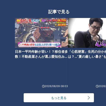
記事で見る
大行列の正体は “五感を楽しま
パリふわバゲットが大人気！お
せるパン”？午前4時から仕込み
いしさの秘密は250万円のオー
に向き合う、若手実力派パン職
ブンにあり！？店主と愛好家
人に密着！
100人に聞いたパン屋さんラン
キング
日本一平均年齢が若い！？移住者多
「心筋梗塞」生死の分か
数！不動産屋さんが選ぶ愛知住みた
は？…“夏の厳しい暑さ”
1日で約2万本売れる！？1本30
500円以下で味わえる！？本格
い街ランキング1位は？
に！発症前のキケンなサ
円の絶品みたらし団子！おいし
町中華の日替わりランチとは？
法
さの秘密は“秘伝のタレ”にあ
60年以上愛される味と安さの秘
り！
密に迫る
2026/08/09 08:03
2026/
もっと見る
2025年度の売り上げは4812億