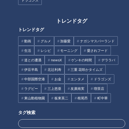
ドラゴンズ
ブンにあり！？店主と愛好家
100人に聞いたパン屋さんラン
キング
トレンドタグ
トレンドタグ
フランス人は菓子店「シャトレ
動画
グルメ
加藤愛
ナガシマスパーランド
ーゼ」の店名に顔を赤らめる？
500円以下で味わえる！？本格
生活
レシピ
モーニング
愛されフード
町中華の日替わりランチとは？
道との遭遇
newsX
ゲンキの時間
デララバ
60年以上愛される味と安さの秘
密に迫る
伊豆半島
北辻利寿
三重 花咲かタイムズ
タグ
中部国際空港
お金
エンタメ
ドラゴンズ
動画
グルメ
エンタメ
見逃し配信
デララバ
ラグビー
三上悠亜
友廣南実
喫茶店
太田光
石井亮次
東山動植物園
板東英二
根尾昂
町中華
タグ検索
番組紹介