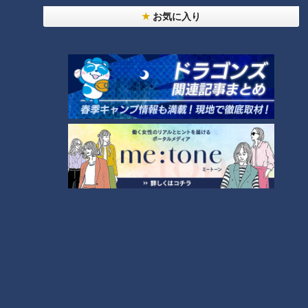
円！創業は小さなレンタルビデ
お気に入り
オ店！？「ゲオ」の商品を安く
売り続ける秘密とは？
ランキング
RANKING
24時間
週間
月間