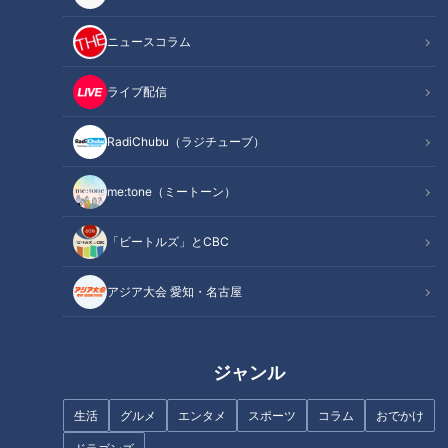
この記事の画像を見る
ニュースコラム
この記事を見たあなたへのおすすめ
ライブ配信
RadiChubu（ラジチューブ）
me:tone（ミートーン）
【太田×石井のデララバ】激
大行列の正体は “五感を楽しま
「ビートルズ」とCBC
安！工場直売所セールSP
せるパン”？午前4時から仕込み
に向き合う、若手実力派パン職
人に密着！
アジア大会 愛知・名古屋
ジャンル
生活
グルメ
エンタメ
スポーツ
コラム
おでかけ
「太田×石井のデララバトーク
パリふわバゲットが大人気！お
ライブ」の第4弾が開催決定！
いしさの秘密は250万円のオー