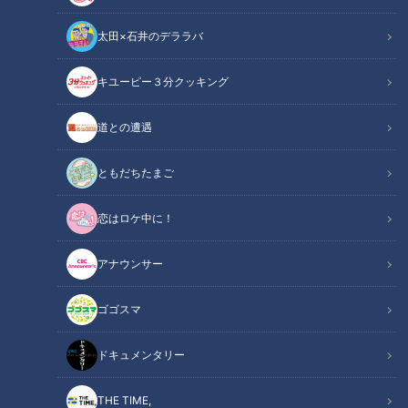
太田×石井のデララバ
動画配信期限
2026年12月23日（水）12:00まで
キユーピー３分クッキング
太田×石井のデララバ
道との遭遇
「デララバ」動画
ともだちたまご
今回は激安！工場直売所セールを大特集！
牛カルビ １００円！
恋はロケ中に！
コンビニスイーツ ５０円！
大人気の豆腐は ８割引き！
アナウンサー
油揚げつかみ放題 ３００円！
ゴゴスマ
ドーナツ積み放題 ４５０円！
モーニングが食べ放題で６６０円！
ドキュメンタリー
食品メーカーだからこそできる激安！絶品グルメが続々登場！
THE TIME,