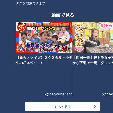
太田×石井のデララバ
タグを検索できます
「デララバ」動画
動画で見る
東海地方の皆が知っているつもりである「ド定番」のスポット・話
題・人などの知られざるポイントを太田光が独自の目線で徹底深掘
り！深い情報を知り尽くしたマニアたちと共に知られざる魅力と驚
きの事実を徹底取材で掘り起こしていく地元が大好きになる1時
間！毎週水曜午後7:00～放送。
ホームページ
【新天才クイズ】２０２６夏～小学
【四国一周】軽トラ女子
番組サイト
名古屋めし情報サイト
生の〇×バトル！
から下道で一周！グルメ
イブ⑳
オススメ関連コンテンツ
2026/08/09 12:00
2026/
もっと見る