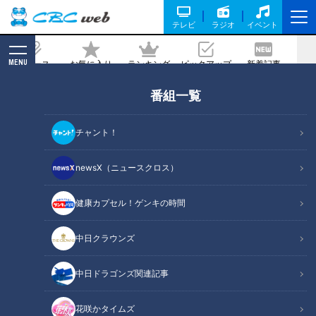
テレビ
ラジオ
イベント
MENU
ニュース
お気に入り
ランキング
ピックアップ
新着記事
CBC MAGAZINE
番組一覧
激安！工場直売所セールSP【太田×石井
のデララバ】
チャント！
2026/07/01 20:00
2026年7月1日放送
newsX（ニュースクロス）
健康カプセル！ゲンキの時間
中日クラウンズ
中日ドラゴンズ関連記事
花咲かタイムズ