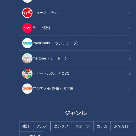
毎週月～金曜日の夕方、CBCテレビで放送している情報番組
【チャント！】。
ニュースコラム
木曜日の人気コーナー『なりゆきアフロ』は、アフロヘアーが
トレードマークの副島淳くんが、出会った人に「街のおいしい
ライブ配信
もの」を聞いて東海地方の125市町村を巡る、なりゆきグルメ
旅！
RadiChubu（ラジチューブ）
me:tone（ミートーン）
「ビートルズ」とCBC
アジア大会 愛知・名古屋
ジャンル
生活
グルメ
エンタメ
スポーツ
コラム
おでかけ