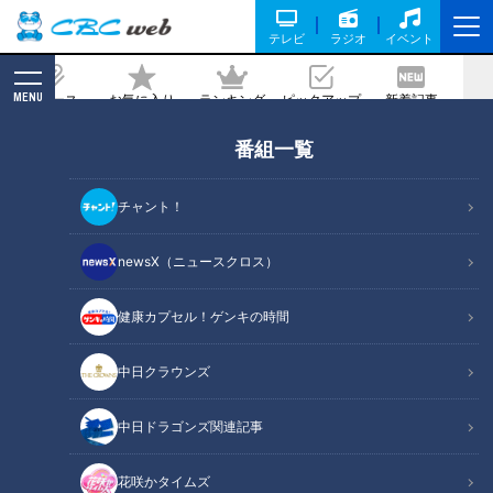
テレビ
ラジオ
イベント
MENU
ニュース
お気に入り
ランキング
ピックアップ
新着記事
CBC MAGAZINE
番組一覧
巨大チャーシューにソウルフード…東海
地方「麺」の旅！“思い出に残る一番お
チャント！
いしい麺”
newsX（ニュースクロス）
2020/04/30 19:00
健康カプセル！ゲンキの時間
中日クラウンズ
中日ドラゴンズ関連記事
花咲かタイムズ