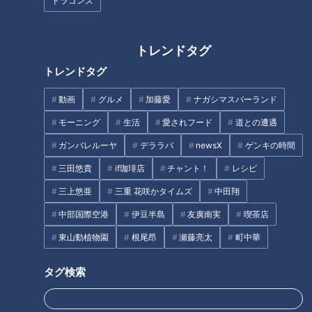
今回はこれまでの旅を振り返る特別編。
ドラゴンズ
テーマは「麺」。副島くんが“思い出に残る町で一番おいしい
麺”を紹介します。
トレンドタグ
トレンドタグ
INDEX
動画
グルメ
加藤愛
ナガシマスパーランド
その1：高山ラーメン【やよいそば】の『肉球』
モーニング
生活
愛されフード
道との遭遇
その2：稲沢市【風見鶏】の『鶏白湯赤みそラーメン』
その3：中津川市【五十番】の『やきそば』
ガンバレルーヤ
デララバ
newsX
ゲンキの時間
オススメ関連コンテンツ
三田悠貴
if珈琲店
チャント！
レシピ
三上悠亜
三重 花咲かタイムズ
中田翔
中部国際空港
伊豆半島
友廣南実
喫茶店
その1：高山ラーメン【やよいそば】の『肉球』
東山動植物園
根尾昂
瀬藤亮太
町中華
タグ検索