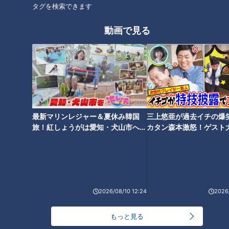
タグを検索できます
動画で見る
地元の人に「月末になると大きなチャーシューのラーメンが食
べられる」と聞いて足を運んだ【やよいそば 角店】。場所は
最新マリンレジャー＆夏休み韓国
三上悠亜が過去イチの爆
岐阜県高山市の宮川朝市の近く。昭和23年創業の中華そば専
旅！紅しょうがは愛知・犬山市へ
カタン森本激怒！ゲスト
門店です。
【花咲かタイムズ】
【ともだちたまご】
2026/08/10 12:24
2026/
もっと見る