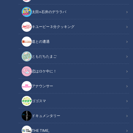
太田×石井のデララバ
キユーピー３分クッキング
チャント！
なりゆきアフロ～どこに行けばいいですか？～
道との遭遇
ともだちたまご
恋はロケ中に！
アナウンサー
ゴゴスマ
ドキュメンタリー
THE TIME,