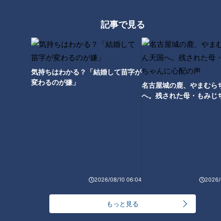
記事で見る
そのラーメンは、毎月29日限定販売の『肉球』(1，100円)。地
気持ちはわかる？「結婚して苗字が
元の醤油を使った創業以来継ぎ足しのスープに自家製麺を入
変わるのが嫌」
名古屋城の鹿、やまむら
れ、飛騨の豚で作った巨大チャーシューと豚トロ5枚を肉球の
へ。残された母・もみじ
ように盛り付けたプレミアムな一杯です。
配の声
取材日はとても寒く、スタッフ共々極限状態…。ダメモトで伺
ったところ、自慢のラーメンを提供してくれました。
丼全体がチャーシューで覆われ、一番大きなものは副島くんの
顔が隠れるほどのビッグサイズ。その味も、思わず吠えてしま
2026/08/10 06:04
2026/
うほどおいしかった！
もっと見る
副島くん
：チャーシューは柔らかいというより溶けるように口